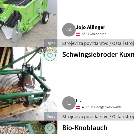
Jojo Allinger
3524 Grainbrunn
Strojevi za povrtlarstvo / Ostali stro
Oglas
Schwingsiebroder Kux
L .
4372 St. Georgen am Walde
Strojevi za povrtlarstvo / Ostali stro
Oglas
Bio-Knoblauch