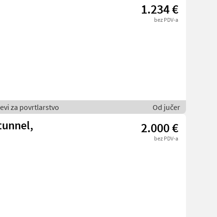
1.234 €
bez PDV-a
jevi za povrtlarstvo
Od jučer
ntunnel,
2.000 €
bez PDV-a