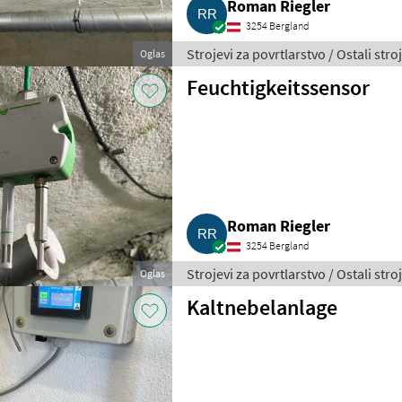
Roman Riegler
3254 Bergland
Strojevi za povrtlarstvo / Ostali stro
Oglas
Feuchtigkeitssensor
Roman Riegler
3254 Bergland
Strojevi za povrtlarstvo / Ostali stro
Oglas
Kaltnebelanlage