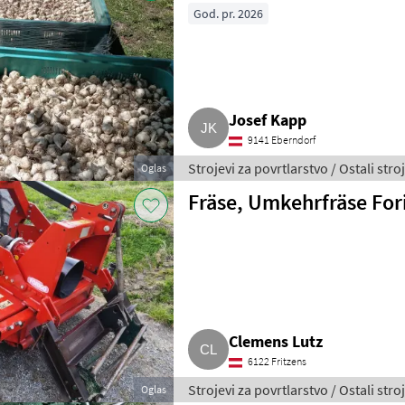
God. pr. 2026
Josef Kapp
9141 Eberndorf
Strojevi za povrtlarstvo / Ostali stro
Oglas
Fräse, Umkehrfräse For
Clemens Lutz
6122 Fritzens
Strojevi za povrtlarstvo / Ostali stro
Oglas