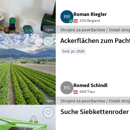
Roman Riegler
3254 Bergland
Strojevi za povrtlarstvo / Ostali stro
Oglas
Ackerflächen zum Pacht
God. pr. 2026
Romed Schindl
6065 Thaur
Strojevi za povrtlarstvo / Ostali stro
Oglas
Suche Siebkettenroder