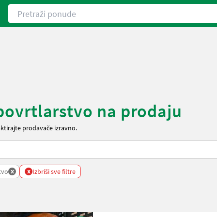
Pretraži ponude
 povrtlarstvo na prodaju
aktirajte prodavače izravno.
x
x
tvo
Izbriši sve filtre