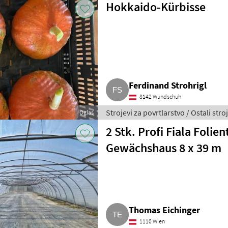
Hokkaido-Kürbisse
Ferdinand Strohrigl
8142 Wundschuh
Strojevi za povrtlarstvo / Ostali stro
Oglas
2 Stk. Profi Fiala Folie
Gewächshaus 8 x 39 m
Thomas Eichinger
1110 Wien