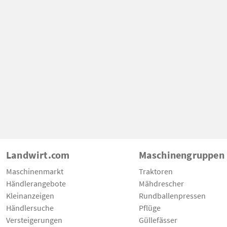
Landwirt.com
Maschinengruppen
Maschinenmarkt
Traktoren
Händlerangebote
Mähdrescher
Kleinanzeigen
Rundballenpressen
Händlersuche
Pflüge
Versteigerungen
Güllefässer