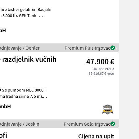
re bisher gefahren Baujahr
hie
mbH
vodnjavanje / Oehler
Premium Plus trgovac
+ razdjelnik vučnih
47.900 €
sa 20% PDV-a
39.916,67 € neto
00 S s pumpom MEC 8000 i
 GmbH
vodnjavanje / Joskin
Premium Gold trgovac
ofi
Cijena na upit