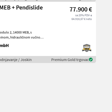
MEB + Pendislide
77.900 €
sa 20% PDV-a
64.916,67 € neto
4000 MEB, s
650/55R26.5, zračnim kočnic
 GmbH
vodnjavanje / Joskin
Premium Gold trgovac