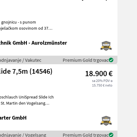
mješačkom osovinom od 37
g čeli
hnik GmbH - Aurolzmünster
vodnjavanje / Vakutec
Premium Gold trgovac
ide 7,5m (14546)
18.900 €
sa 20% PDV-a
15.750 € neto
hlauch UniSpread Slide Ich
arter GmbH
vodnjavanje / Vogelsang
Premium Gold trgovac