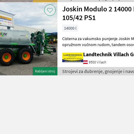
Joskin Modulo 2 14000 
105/42 PS1
14000 l
Cisterna za vakumsko punjenje Joskin Modulo 2, 1
opružnom vučnom rudom, tandem osovinom, hidrauličnom vučnom
osovinom, gumama: 
Landtechnik Villach
9500 Villach
Strojevi za đubrenje, gnojenje i na
Rabljeni stroj