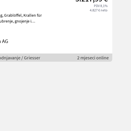
PDV 8,1%
4.827 € neto
n AG
odnjavanje / Griesser
2 mjeseci online