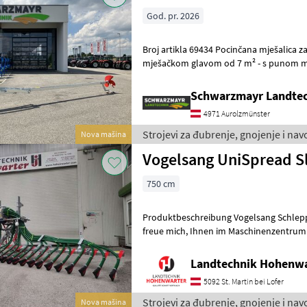
God. pr. 2026
Broj artikla 69434 Pocinčana mješalica za gnojnicu - s punom
mješačkom glavom od 7 m² - s punom 
mm izrađenom od specijalnog pogonsko
Schwarzmayr Landtec
4971 Aurolzmünster
Strojevi za đubrenje, gnojenje i na
Nova mašina
Vogelsang UniSpread Sl
750 cm
Produktbeschreibung Vogelsang Schleppsc
freue mich, Ihnen im Maschinenzentrum St. Martin den Vogelsang
Schleppschlauch UniSpread Slide aus
Landtechnik Hohenw
5092 St. Martin bei Lofer
Strojevi za đubrenje, gnojenje i na
Nova mašina