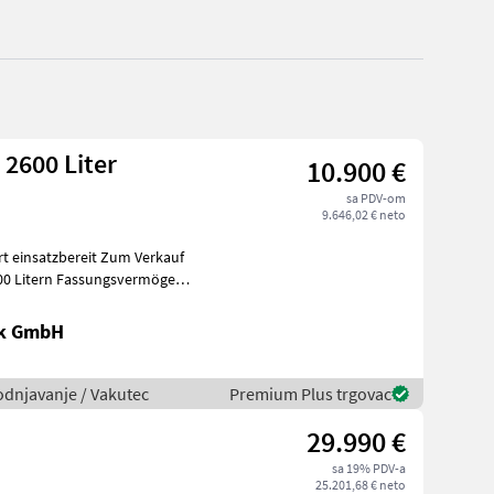
2600 Liter
10.900 €
sa PDV-om
9.646,02 € neto
zbereit Zum Verkauf
500 Litern Fassungsvermögen,
ik GmbH
vodnjavanje / Vakutec
Premium Plus trgovac
29.990 €
sa 19% PDV-a
25.201,68 € neto