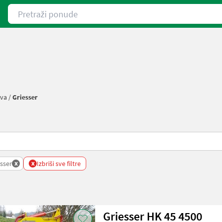
Pretraži ponude
iva
/
Griesser
x
x
sser
Izbriši sve filtre
Griesser HK 45 4500