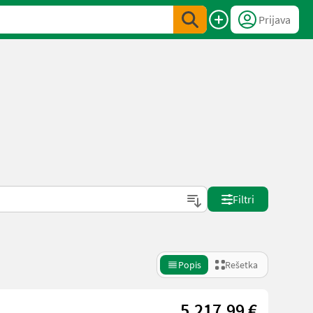
Prijava
Filtri
Popis
Rešetka
5.217,99 €