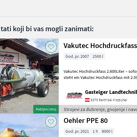
ltati koji bi vas mogli zanimati:
Vakutec Hochdruckfass 
God. pr. 2007
2500 l
Vakutec Hochdruckfass 2.600Liter – sofort einsat
steht ein Vakutec Hochdruckfass mit 2.
Baujahr 2007 Das Fass wu
Gasteiger Landtechn
6370 Reith bei Kitzbühel
Strojevi za đubrenje, gnojenje i na
Rabljeni stroj
Oehler PPE 80
God. pr. 2021
1 h
8000 l