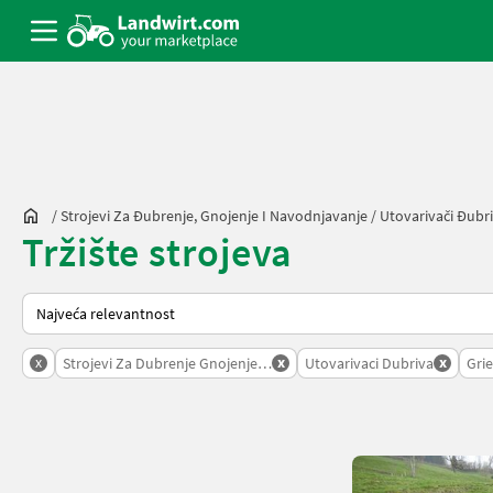
/
Strojevi Za Đubrenje, Gnojenje I Navodnjavanje
/
Utovarivači Đubr
Tržište strojeva
Tako se sortira na Landwirt.com
x
x
x
Strojevi Za Dubrenje Gnojenje I Navodnjavanje
Utovarivaci Dubriva
Grie