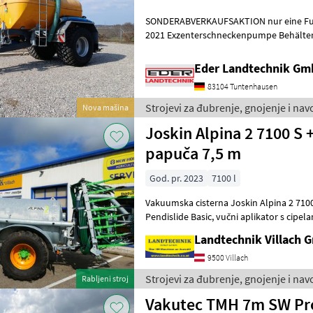
SONDERABVERKAUFSAKTION nur eine Fuh
2021 Exzenterschneckenpumpe Behälter: 8.000 ltr. GFK-Tank -
Unterlegkeile - Dreikammerleuchten - Sc
Eder Landtechnik G
83104 Tuntenhausen
Strojevi za đubrenje, gnojenje i na
Nova mašina
Joskin Alpina 2 7100 S 
papuča 7,5 m
God. pr. 2023
7100 l
Vakuumska cisterna Joskin Alpina 2 71
Pendislide Basic, vučni aplikator s cipelama (radna širina 7, 5 m),
hidraulički sklopiva, električne kon
Landtechnik Villach
9500 Villach
Strojevi za đubrenje, gnojenje i na
Rabljeni stroj
Vakutec TMH 7m SW Pr