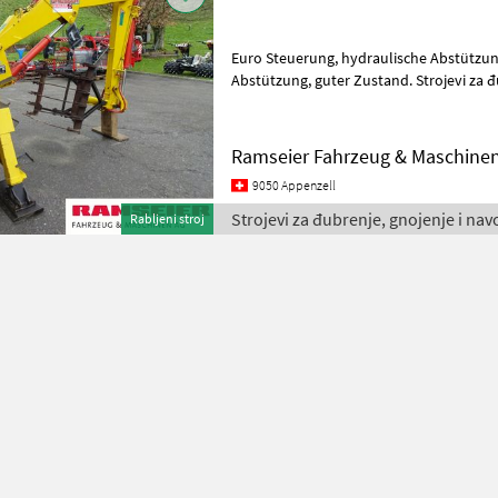
Euro Steuerung, hydraulische Abstützung, Grablöffel, Krallen für
Abstützung, guter Zustand. Strojevi za đubrenje, gnojenje i
navodnjavanje Utovarivači đubriva
Ramseier Fahrzeug & Maschine
9050 Appenzell
Strojevi za đubrenje, gnojenje i nav
Rabljeni stroj