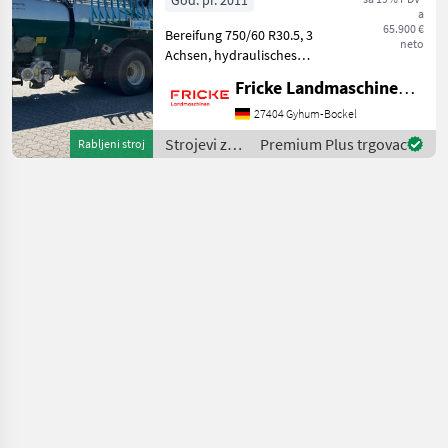
God. pr. 2011
a
65.900 €
Bereifung 750/60 R30.5, 3
neto
Achsen, hydraulisches
Fahrwerk, Ansaugarm oben
Fricke Landmaschinen GmbH
auf dem Behälter mit
Beschleuniger, 4-Punkt
27404 Gyhum-Bockel
Hydraulik, Beschleuniger,
Strojevi za
Premium Plus trgovac
Rabljeni stroj
automatische Zentralsc
đubrenje,
gnojenje i
navodnjavanje
/ Kaweco