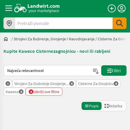
Pretraži ponude
/
Strojevi Za Đubrenje, Gnojenje I Navodnjavanje
/
Cisterne Za Gnojni
Kupite Kaweco Cisternezagnojnicu - novi ili rabljeni
Tako se sortira na Landwirt.com
Filtri
x
x
x
Strojevi Za Dubrenje Gnojenje I Navodnjavanje
Cisterne Za Gnojnicu
x
x
Kaweco
Izbriši sve filtre
Popis
Rešetka