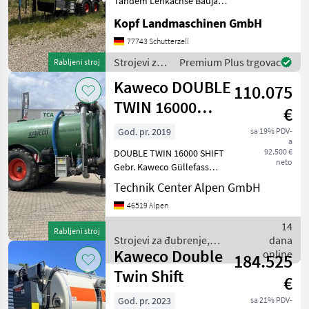
Tandem Lenkachse Baujahr
2006 (Int. Nr. 13163) SI
Kaweco
Kopf Landmaschinen GmbH
22500 Turbofüller
Rührwerk Heckhydraulik
77743 Schutterzell
Vakutec
Kat III, Ausrüstung
Strojevi za
Premium Plus trgovac
Rabljeni stroj
Überbreite bis 3.000 mm
đubrenje,
Fliegl
Kaweco DOUBLE
Drucklu
110.075
gnojenje i
navodnjavanje
TWIN 16000
Fuchs
€
/ Kaweco
SHIFT
God. pr. 2019
sa 19% PDV-
Bauer
a
92.500 €
DOUBLE TWIN 16000 SHIFT
neto
Gebr. Kaweco Güllefass
Joskin
Bereifung 4x 650/85 R38
Technik Center Alpen GmbH
Saugarm rechts 8"
Prikaži
46519 Alpen
Verschiebeachse
sve
Heckkraftheber aber ohne
(51)
14
Rabljeni stroj
Anbaugeräte Müller Touch
Strojevi za đubrenje,
dana
Bedi
MODEL
Kaweco Double
gnojenje i navodnjavanje /
online
184.525
Kaweco
Twin Shift
€
God. pr. 2023
sa 21% PDV-
Profi