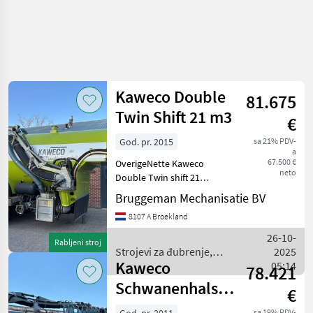
Kaweco Double
81.675
Twin Shift 21 m3
€
God. pr. 2015
sa 21% PDV-
a
67.500 €
OverigeNette Kaweco
neto
Double Twin shift 21
Inhoud 21000 liter
Bruggeman Mechanisatie BV
Bouwjaar 2015 9m3 pomp
8107 A Broekland
10" kraanarm Banden
650/85R38 Banden
26-10-
Rabljeni stroj
luchtdruk wissel Machine
Strojevi za đubrenje,
2025
nummer 65592 Stro
Kaweco
gnojenje i navodnjavanje /
05:14
78.421
Kaweco
Schwanenhals
€
30000
sa 19% PDV-