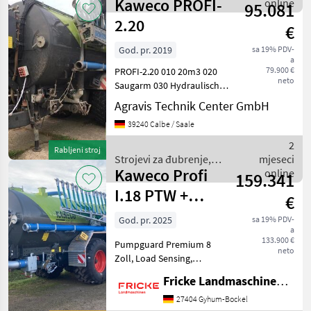
Kaweco PROFI-
gnojenje i navodnjavanje /
online
95.081
Kaweco
2.20
€
God. pr. 2019
sa 19% PDV-
a
79.900 €
PROFI-2.20 010 20m3 020
neto
Saugarm 030 Hydraulisches
Fahrwerk 040 Bedienteil
Agravis Technik Center GmbH
050 Bereifung 750 60 r30.5
39240 Calbe / Saale
060 Bomech Schlepp Schuh
070 18m Multi 080
2
Rabljeni stroj
Gelenkwelle Strojev
Strojevi za đubrenje,
mjeseci
Kaweco Profi
gnojenje i navodnjavanje /
online
159.341
Kaweco
I.18 PTW +
€
Bomech Farmer
God. pr. 2025
sa 19% PDV-
a
15
133.900 €
Pumpguard Premium 8
neto
Zoll, Load Sensing,
Bereifung 750/60R30.5,
Fricke Landmaschinen GmbH
Bomech Farmer 15m
Schleppschuhverteiler, LED
27404 Gyhum-Bockel