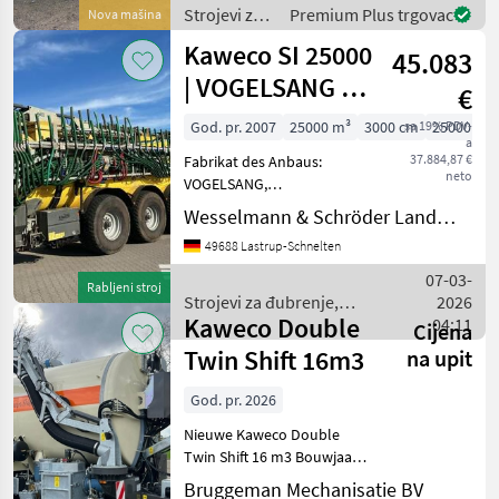
Bleuchtung und
Strojevi za
Premium Plus trgovac
Nova mašina
warntafeln, Seitlicher
đubrenje,
Kaweco SI 25000
Arretierung Links u
45.083
gnojenje i
navodnjavanje
| VOGELSANG 30
€
/ Kaweco
METER | ISOBUS
God. pr. 2007
25000 m³
3000 cm
sa 19% PDV-
25000 l
a
37.884,87 €
Fabrikat des Anbaus:
neto
VOGELSANG,
Geschwindigkeit: 40 km/h,
Wesselmann & Schröder Landmaschinen Lastrup-Schnelten
Gesamtgewicht: 39000 kg,
49688 Lastrup-Schnelten
Erstzulassung: 19.03.07,
Druckluftanlage (1/2-Kreis)
07-03-
Rabljeni stroj
________ Vogelsang Gestän
Strojevi za đubrenje,
2026
Kaweco Double
gnojenje i navodnjavanje /
04:11
Cijena
Kaweco
Twin Shift 16m3
na upit
God. pr. 2026
Nieuwe Kaweco Double
Twin Shift 16 m3 Bouwjaar
2026 9 m3 Verdringer pomp
Bruggeman Mechanisatie BV