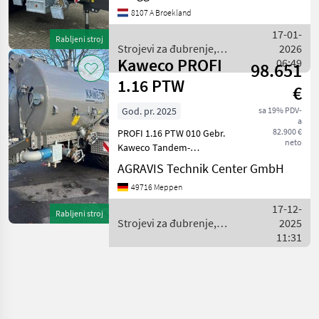
staande zuigarm 10" turbo
8107 A Broekland
vuller 10" grote voorsnij
kast topdruk cilinder
17-01-
Rabljeni stroj
banden 650/85R38
Strojevi za đubrenje,
2026
Kaweco PROFI
gnojenje i navodnjavanje /
06:49
98.651
Kaweco
1.16 PTW
€
God. pr. 2025
sa 19% PDV-
a
82.900 €
PROFI 1.16 PTW 010 Gebr.
neto
Kaweco Tandem-
Pumptankwagen 020
AGRAVIS Technik Center GmbH
Deichsel für
49716 Meppen
Untenanhängung, K80
Kugelkopfkupplung 030
17-12-
Rabljeni stroj
Weitwinkelgelenkwelle,
Strojevi za đubrenje,
2025
Hydr. Stützfuß, Hydr.
gnojenje i navodnjavanje /
11:31
Anschlus
Kaweco