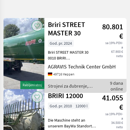
Precizirajte
pretragu
Briri STREET
80.801
Kategorija
Država
Filtri
4
MASTER 30
€
God. pr. 2024
sa 19% PDV-
Prikaži 5
TRENUTNA
Poništi
a
STAZA
rezultata
67.900 €
Briri STREET MASTER 30
neto
Poljoprivredna
0010 BRIRI
tehnika
Tanksattelauflieger Street
AGRAVIS Technik Center GmbH
Master 30 0020 zul.
Strojevi Za
49716 Meppen
Dubrenje
Gesamtgewicht: 36000 kg
Gnojenje I
0030 - Volumen: ca. 30 m³
9 dana
Navodnjavanje
Rabljeni stroj
Strojevi za đubrenje,
0040 -
online
gnojenje i navodnjavanje /
Cisterne
Spannungsversorgung 24 V
BRIRI 12000
41.055
Za
Briri
00
Gnojnicu
€
God. pr. 2010
12000 l
Briri
sa 19% PDV-
a
Die Maschine steht an
ODABERITE
34.500 €
KATEGORIJU
unserem BayWa Standort in
neto