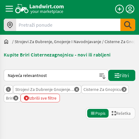
Pretraži ponude
/
Strojevi Za Đubrenje, Gnojenje I Navodnjavanje
/
Cisterne Za Gnojni
Kupite Briri Cisternezagnojnicu - novi ili rabljeni
Tako se sortira na Landwirt.com
Filtri
x
x
x
Strojevi Za Dubrenje Gnojenje I Navodnjavanje
Cisterne Za Gnojnicu
x
x
Briri
Izbriši sve filtre
Popis
Rešetka