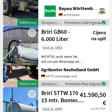
74572-Blaufelden.Gerne
Briri
steht Ihnen Herr
Baywa Württemberg
Vogelmann Tel.: 0162 2302
89155 Erbach
008 für Ihre Anfrage zur
Vakutec
Verfügung!Briri
Strojevi za
Premium Gold trgovac
Rabljeni stroj
Pumptankwa
đubrenje,
Fliegl
Briri GB60 -
Cijena
gnojenje i
navodnjavanje
6.000 Liter
na upit
Fuchs
/ Briri
God. pr. 1992
Bauer
WICHTIG, auch wenn Sie
mit uns per WhatsApp oder
Joskin
ähnlich chatten und
Agrikontor Neuholland GmbH
Prikaži
daraufhin Maschinen
sve
kaufen, bitte kontrollieren
16775 Löwenberger Land
(51)
Sie die Auftragsbestätigung,
Strojevi za
Premium Plus trgovac
Rabljeni stroj
Proforma und auch R
đubrenje,
MARKETPLACE
Briri STTW 170
41.590,50
gnojenje i
navodnjavanje
15 mtr. Bomech
Ponude
Mali
€
Marketplace
/ Briri
trgovaca
oglasi
Baujahr 2015
God. pr. 2000
sa 19% PDV-