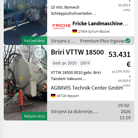
a
34.950 €
15 mtr. Bomech
neto
Schleppschuhverteiler
Baujahr 2015, 60 Abgänge, 2
Fricke Landmaschinen GmbH
Vogelsang Verteiler, 4 Punkt
Anbau, Druckluftbremse,
27404 Gyhum-Bockel
Lenkachse, Schaurohr,
Strojevi za
Premium Plus trgovac
Rabljeni stroj
Cutter vorne links, Vogel
đubrenje,
Briri VTTW 18500
53.431
gnojenje i
navodnjavanje
€
God. pr. 2015
150 h
/ Briri
sa 19% PDV-
VTTW 18500 0010 gebr. Briri
a
Tandem Vakuum
44.900 €
Güllewagen 0020 VTTW 180
neto
AGRAVIS Technik Center GmbH
0090
49716 Meppen
Weitwinkelgelenkwelle
0110 Ablagemöglichkeit
19-02-
beidseitig am Behälter 0120
Strojevi za đubrenje,
2026
Füllstandsanzeige üb
Rabljeni stroj
gnojenje i navodnjavanje /
11:19
Briri