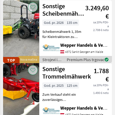
Sonstige
3.249,60
Scheibenmähwerk
€
135 cm – NEU
God. pr. 2026
135 cm
sa 20% PDV-
a
2.708 € neto
Scheibenmähwerk 1, 35m
für Kleintraktoren zu
verkaufen. Allgemeine
Wepper Handels & Vermietungs GmbH
Informationen: -
Arbeitsbreite: 135 cm -
4372 Sankt Georgen am Walde
Gewicht: 280 kg -
Strojevi i
Premium Plus trgovac
TOP
Nova mašina
Leistungsbedarf: Ab 18 PS
oprema za
Sonstige
bis ca
1.788
travu i
baliranje /
Trommelmähwerk
€
Sonstige
God. pr. 2025
125 cm
sa 20% PDV-
a
1.490 € neto
Zum Verkauf steht ein
zuverlässiges
Trommelmähwerk der
Wepper Handels & Vermietungs GmbH
Marke Wirax mit einer
kompakten Arbeitsbreite
4372 Sankt Georgen am Walde