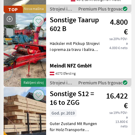
von 1, 25 m. Dieses Modell
Strojevi i
Premium Plus trgovac
TOP
Nova mašina
eignet sich hervorragend
oprema za
Sonstige Taarup
für Besitze
4.800
travu i
baliranje /
602 B
€
Sonstige
sa 20% PDV-
Häcksler mit Pickup Strojevi
a
4.000 € neto
i oprema za travu i baliranje
Malčeri za travu
Meindl NFZ GmbH
4070 Eferding
Strojevi i
Premium Plus trgovac
Rabljeni stroj
oprema za
Sonstige S12 =
16.422
travu i
baliranje /
16 to ZGG
€
Sonstige
God. pr. 2019
sa 19% PDV-
a
13.800 €
Guter Zustand Mit Rungen
neto
für Holz-Transporte