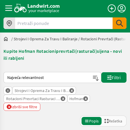
Pretraži ponude
/
Strojevi I Oprema Za Travu I Baliranje
/
Rotacioni Prevrtači (rasturač
Kupite Hofman Rotacioniprevrtači(rasturači)sijena - novi
ili rabljeni
Tako se sortira na Landwirt.com
Filtri
x
x
Strojevi I Oprema Za Travu I Baliranje
x
x
Rotacioni Prevrtaci Rasturaci Sijena
Hofman
x
Izbriši sve filtre
Popis
Rešetka