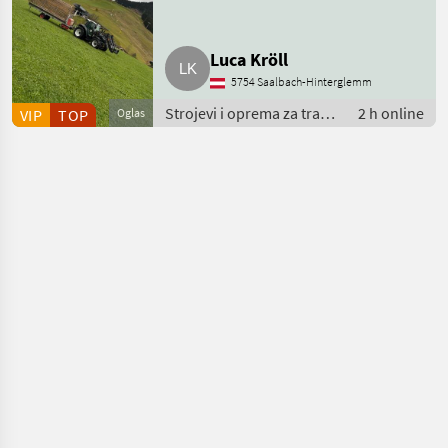
Luca Kröll
5754 Saalbach-Hinterglemm
Strojevi i oprema za travu
2 h online
VIP
TOP
Oglas
i baliranje /
Samoutovarne prikolice