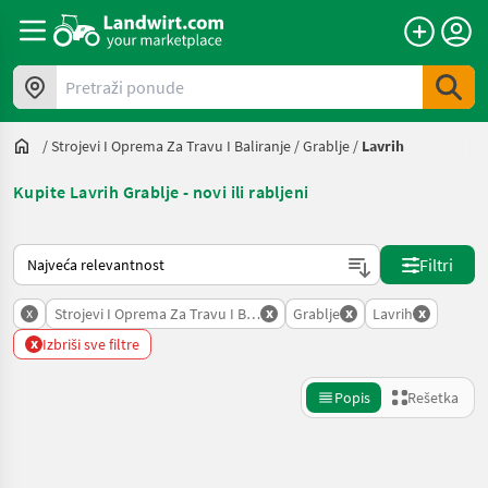
Pretraži ponude
/
Strojevi I Oprema Za Travu I Baliranje
/
Grablje
/
Lavrih
Kupite Lavrih Grablje - novi ili rabljeni
Tako se sortira na Landwirt.com
Filtri
x
x
x
x
Strojevi I Oprema Za Travu I Baliranje
Grablje
Lavrih
x
Izbriši sve filtre
Popis
Rešetka