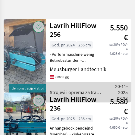
Precizirajte
pretragu
Lavrih HillFlow
5.550
Kategorija
Država
Filtri
4
256
€
God. pr. 2024
256 cm
sa 20% PDV-
Prikaži 4
TRENUTNA
Poništi
a
STAZA
rezultata
4.625 € neto
- Vorführmaschine wenig
Poljoprivredna
Betriebsstunden -
tehnika
Anhängebock pendelnd für
Meusburger Landtechnik
optimale Bodenanpassung
Strojevi I
6863 Egg
Oprema
- Bandrechen mit
Za Travu I
Dreipunktanbau Kat. 1/2 - 5
20-11-
Baliranje
demonstracijski stroj
Zinkenpaare pro Reihe - g
Strojevi i oprema za travu
2025
Grablje
Lavrih HillFlow
i baliranje / Lavrih
08:33
5.580
Lavrih
236
€
ODABERITE
God. pr. 2025
236 cm
sa 20% PDV-
KATEGORIJU
a
4.650 € neto
Anhängebock pendelnd
Lavrih
(sperrbar) 5 Zinkenpaare