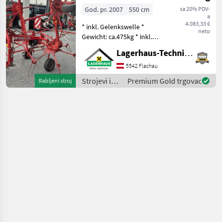
God. pr. 2007
550 cm
sa 20% PDV-
a
4.083,33 €
* inkl. Gelenkswelle *
neto
Gewicht: ca.475kg * inkl.
Tastrad * hydraulisch
Lagerhaus-Technik Flachau
klappbar * mech.
Grenzstreueinrichtung Wir
5542 Flachau
bitten telefonisch oder per
Strojevi i
Premium Gold trgovac
Rabljeni stroj
Mail Ihren Besuc
oprema za
travu i
baliranje /
SIP