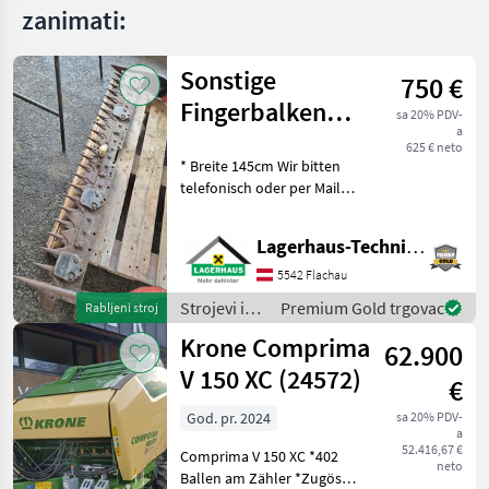
zanimati:
Sonstige
750 €
Fingerbalken
sa 20% PDV-
a
Pfeilschnitt T61
625 € neto
* Breite 145cm Wir bitten
telefonisch oder per Mail
Ihren Besuch
bekanntzugeben, um
Lagerhaus-Technik Flachau
ausreichend Zeit für die
Beratung und eventuell
5542 Flachau
einer Probefahrt für Sie zu
Strojevi i
Premium Gold trgovac
Rabljeni stroj
re
oprema za
Krone Comprima
62.900
travu i
baliranje /
V 150 XC (24572)
€
Sonstige
God. pr. 2024
sa 20% PDV-
a
52.416,67 €
Comprima V 150 XC *402
neto
Ballen am Zähler *Zugöse