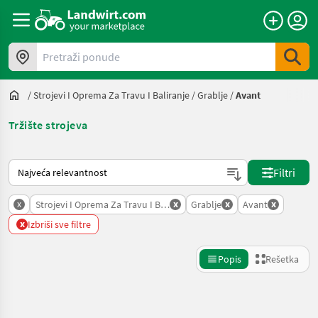
Pretraži ponude
/
Strojevi I Oprema Za Travu I Baliranje
/
Grablje
/
Avant
Tržište strojeva
Tako se sortira na Landwirt.com
Filtri
x
x
x
x
Strojevi I Oprema Za Travu I Baliranje
Grablje
Avant
x
Izbriši sve filtre
Popis
Rešetka