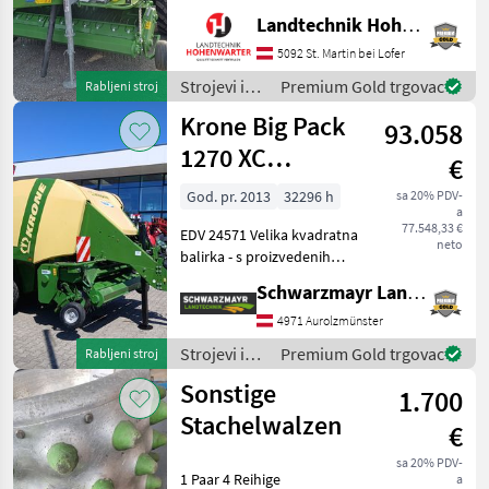
Obenanhängung
Landtechnik Hohenwarter GmbH
*Schneidwerk mit 17 Messer
*Gelenkwelle *Hydraul.
5092 St. Martin bei Lofer
Bodenabsenkung *E-Achse
Strojevi i
Premium Gold trgovac
Rabljeni stroj
mit 2-Leiter Druckl.-Brems
oprema za
Krone Big Pack
93.058
travu i
baliranje /
1270 XC
€
Krone
Višestruka bala
God. pr. 2013
32296 h
sa 20% PDV-
a
velike brzine
77.548,33 €
EDV 24571 Velika kvadratna
neto
balirka - s proizvedenih
32.296 bala - s dimenzijama
Schwarzmayr Landtechnik GmbH - Aurolzmünster
bala 120x70cm i duljinama
bala od 1, 0m do 2, 70m - s
4971 Aurolzmünster
rotacijskim reznim
Strojevi i
Premium Gold trgovac
Rabljeni stroj
uređajem s
oprema za
Sonstige
1.700
travu i
baliranje /
Stachelwalzen
€
Krone
sa 20% PDV-
1 Paar 4 Reihige
a