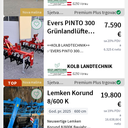
verschieden Intensive
8250 Vorau
Bearbeitungsstufen ✅Zinke
Sjetva
Premium Plus trgovac
Nova mašina
(sijačice,
Evers PINTO 300
7.590
mulčeri,
sjetvospremači
Grünlandlüfter -
€
i dr) / Evers
Grünlandlockerer
sa 20% PDV-
++KOLB LANDTECHNIK++
a
- Gr
6.325 € neto
✅EVERS PINTO 300
Grasnarbenlüfter /
Bodenlüfter ✅Arbeits- und
KOLB LANDTECHNIK
Transportbreite 3.0m
✅Sternwalze leicht
8250 Vorau
schrägstellbar, dadurch 2
Sjetva
Premium Plus trgovac
TOP
Nova mašina
verschied
(sijačice,
Lemken Korund
19.800
mulčeri,
sjetvospremači
8/600 K
€
i dr) / Evers
God. pr. 2025
600 cm
sa 19% PDV-
a
16.638,66 €
Neuwertige Lemken
neto
Korund 8/600K Baujahr