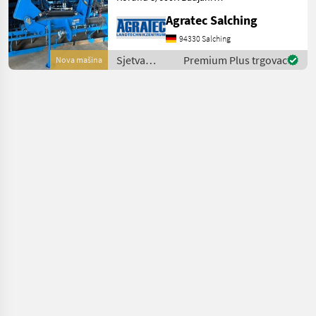
2025 Modelljahr 2026
Agratec Salching
Neuwertiger Zustand!!!
Achtung! Maschine steht
94330 Salching
beim Kunden! Sjetva
Sjetva
Premium Plus trgovac
Nova mašina
(sijačice, mulčeri,
(sijačice,
sjetvospremači
mulčeri,
sjetvospremači
i dr) /
Lemken