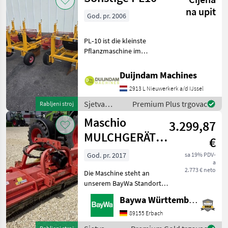
na upit
God. pr. 2006
PL‑10 ist die kleinste
Pflanzmaschine im
Damcon-Sortiment, speziell
entwickelt zum Pflanzen
Duijndam Machines
von Unterlagen,
2913 L Nieuwerkerk a/d IJssel
Jungpflanzen, Koniferen
und ähnlichen
Sjetva
Premium Plus trgovac
Rabljeni stroj
PflanztypenMit Drei
(sijačice,
Maschio
3.299,87
mulčeri,
sjetvospremači
MULCHGERÄT
€
i dr) /
BISONTE 280
Sonstige
God. pr. 2017
sa 19% PDV-
a
"AB"
2.773 € neto
Die Maschine steht an
unserem BayWa Standort in
DE-73527 Herlikofen.Gerne
Baywa Württemberg
steht Ihnen Herr Rössler
unter Tel.: 0151 1610 3908
89155 Erbach
für Ihre Anfrage zur