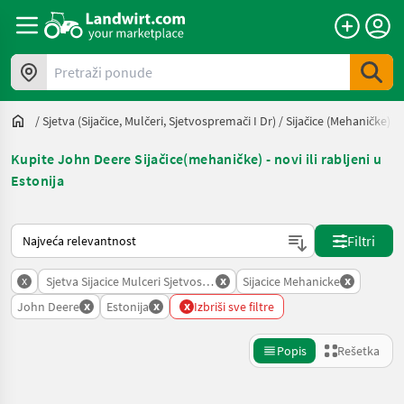
Pretraži ponude
/
Sjetva (sijačice, Mulčeri, Sjetvospremači I Dr)
/
Sijačice (mehaničke)
/
Kupite John Deere Sijačice(mehaničke) - novi ili rabljeni u
Estonija
Tako se sortira na Landwirt.com
Filtri
x
x
x
Sjetva Sijacice Mulceri Sjetvospremaci I Dr
Sijacice Mehanicke
x
x
x
John Deere
Estonija
Izbriši sve filtre
Popis
Rešetka