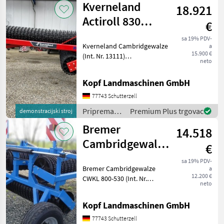
Kverneland
18.921
(plugovi,
kultivatori,
Actiroll 830
€
tanjurače i
Classic
dr.) / Sicma
sa 19% PDV-
Kverneland Cambridgewalze
a
Cambridge 80
15.900 €
(Int. Nr. 13111)
Hek
neto
Kverneland Cambridgewalze Actiroll
830 80 ha 4, 305 to 165
Kopf Landmaschinen GmbH
Ringe 8, 3m Arbeitsbreite 2,
5m Transportbreite
77743 Schutterzell
hydraulische Klap
Priprema/
Premium Plus trgovac
demonstracijski stroj
obrada tla
Bremer
14.518
(plugovi,
kultivatori,
Cambridgewalze
€
tanjurače i
800-530 / 8,20m
dr.) /
sa 19% PDV-
Bremer Cambridgewalze
a
Ringe Ø530
Kverneland
12.200 €
CWKL 800-530 (Int. Nr.
neto
18758)
Cambridgewalze CWKL 800-
Kopf Landmaschinen GmbH
530 8, 20m Ringe Ø530 25
km/h Zulassung Gewicht
77743 Schutterzell