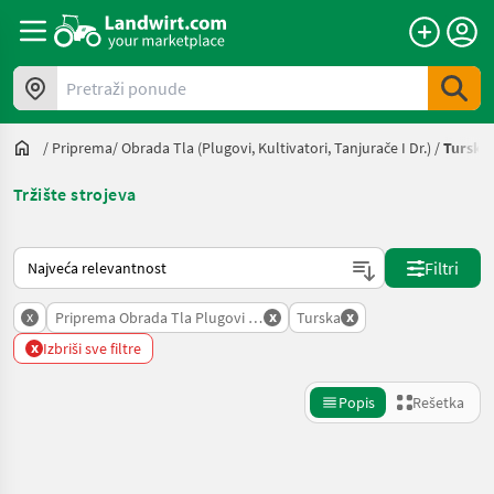
Pretraži ponude
/
Priprema/ Obrada Tla (plugovi, Kultivatori, Tanjurače I Dr.)
/
Turska
Tržište strojeva
Tako se sortira na Landwirt.com
Filtri
x
x
x
Priprema Obrada Tla Plugovi Kultivatori Tanjurace I Dr
Turska
x
Izbriši sve filtre
Popis
Rešetka