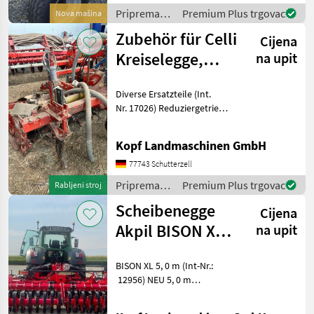
Maximal 5.900kg Achse und
Priprema/
Premium Plus trgovac
Nova mašina
Zugmaul je 2, 99
obrada tla
Zubehör für Celli
Cijena
(plugovi,
kultivatori,
Kreiselegge,
na upit
tanjurače i
Fräse, Rau
dr.) /
Diverse Ersatzteile (Int.
Rotort
Bremer
Nr. 17026) Reduziergetriebe
1000U/min auf 540U/min
950 EUR zzgl. MwSt.
Kopf Landmaschinen GmbH
Verteilerkopf 4-reihig mit
Zyklon
77743 Schutterzell
Priprema/
Premium Plus trgovac
Rabljeni stroj
obrada tla
Scheibenegge
Cijena
(plugovi,
kultivatori,
Akpil BISON XL 5
na upit
tanjurače i
m - NEU -
dr.) / Rau
BISON XL 5, 0 m (Int-Nr.:
Federwal
12956) NEU 5, 0 m
Arbeitsbreite, Federwalze
Q600, LED Beleuchtung,