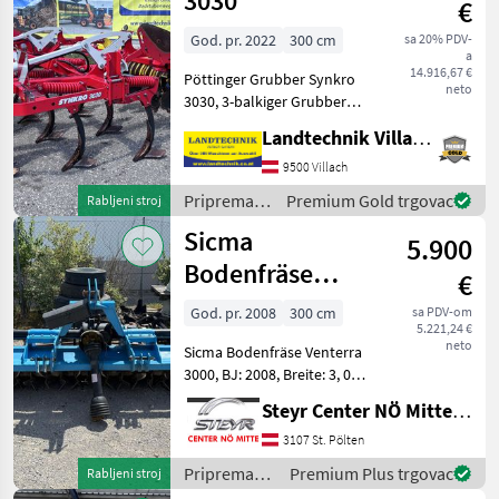
3030
€
God. pr. 2022
300 cm
sa 20% PDV-
a
14.916,67 €
Pöttinger Grubber Synkro
neto
3030, 3-balkiger Grubber
mit 11 Zinken, mit
Landtechnik Villach GmbH
Steinsicherung,
Strichabstand 270 mm, mit
9500 Villach
Rahmenhöhe 85 cm,
Priprema/
Premium Gold trgovac
Rabljeni stroj
Balkenabstand 75 cm für
obrada tla
Sicma
maximalen D
5.900
(plugovi,
kultivatori,
Bodenfräse
€
tanjurače i
Venterra 3000
dr.) /
God. pr. 2008
300 cm
sa PDV-om
5.221,24 €
Pöttinger
neto
Sicma Bodenfräse Venterra
3000, BJ: 2008, Breite: 3, 00
m, Stabwalze, Gelenkwelle,
Steyr Center NÖ Mitte Landmaschinentechnik GmbH
Ansprechpartner: Gerhard
Wagner Zglovno vratilo
3107 St. Pölten
Priprema/ obrada tla
Priprema/
Premium Plus trgovac
Rabljeni stroj
(plugovi, kult
obrada tla