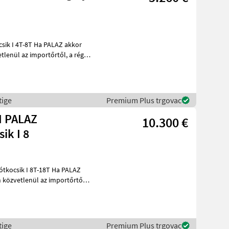
Ha PALAZ akkor
l az importőrtől, a régió
tige
Premium Plus trgovac
I PALAZ
10.300 €
ik I 8
k I 8T-18T Ha PALAZ
 közvetlenül az importőrtől,
tige
Premium Plus trgovac