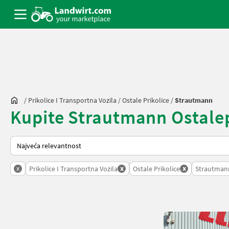
/
Prikolice I Transportna Vozila
/
Ostale Prikolice
/
Strautmann
Kupite Strautmann Ostalepri
Tako se sortira na Landwirt.com
x
x
x
Prikolice I Transportna Vozila
Ostale Prikolice
Strautman