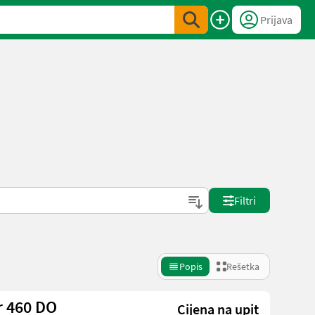
Prijava
Filtri
Popis
Rešetka
r 460 DO
Cijena na upit