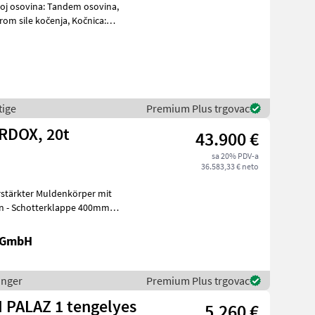
oj osovina: Tandem osovina,
om sile kočenja, Kočnica:
tige
Premium Plus trgovac
RDOX, 20t
43.900 €
sa 20% PDV-a
36.583,33 € neto
rstärkter Muldenkörper mit
en - Schotterklappe 400mm
r
k GmbH
inger
Premium Plus trgovac
 PALAZ 1 tengelyes
5.260 €