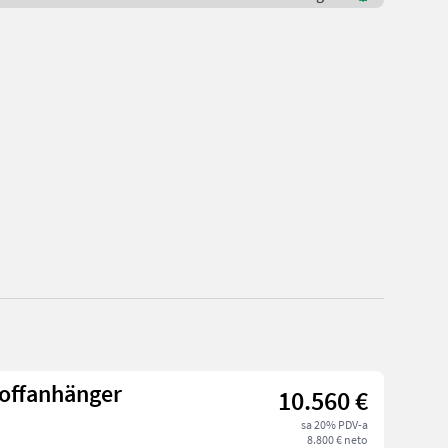
offanhänger
10.560 €
sa 20% PDV-a
8.800 € neto