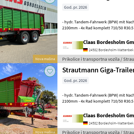
God. pr. 2026
- hydr. Tandem-Fahrwerk (BPW) mit Nachlauflenku
2100mm - 4x Rad komplett 710/50 R30.5 173D, 10-Loch V
Flotation Trac - 2-Leitungs-Druckluftb
Claas Bordesholm G
24582 Bordesholm-Wattenbek
Prikolice i transportna vozila / Str
Nova mašina
Strautmann Giga-Traile
God. pr. 2026
- hydr. Tandem-Fahrwerk (BPW) mit Nachlauflenku
2100mm - 4x Rad komplett 710/50 R30.5 173D, 10-Loch V
Flotation Trac - 2-Leitungs-Druckluftb
Claas Bordesholm G
24582 Bordesholm-Wattenbek
Prikolice i transportna vozila / Str
Nova mašina