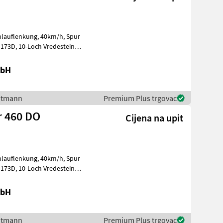
ng, 40km/h, Spur
redestein
mbH
autmann
Premium Plus trgovac
r 460 DO
Cijena na upit
ng, 40km/h, Spur
redestein
mbH
autmann
Premium Plus trgovac