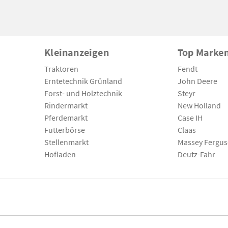
Kleinanzeigen
Top Marke
Traktoren
Fendt
Erntetechnik Grünland
John Deere
Forst- und Holztechnik
Steyr
Rindermarkt
New Holland
Pferdemarkt
Case IH
Futterbörse
Claas
Stellenmarkt
Massey Fergu
Hofladen
Deutz-Fahr