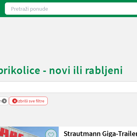
Pretraži ponude
kolice - novi ili rabljeni
x
x
n
Izbriši sve filtre
Strautmann Giga-Traile