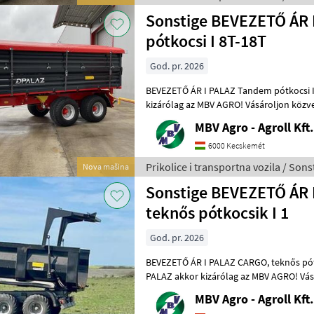
Sonstige BEVEZETŐ ÁR 
pótkocsi I 8T-18T
God. pr. 2026
BEVEZETŐ ÁR I PALAZ Tandem pótkocsi I 8T-18T Ha P
kizárólag az MBV AGRO! Vásároljon közvetlenü
legnagyobb PALAZ kereskedőitől. Az
MBV Agro - Agroll Kft.
6000 Kecskemét
Prikolice i transportna vozila / Sons
Nova mašina
Sonstige BEVEZETŐ ÁR 
teknős pótkocsik I 1
God. pr. 2026
BEVEZETŐ ÁR I PALAZ CARGO, teknős pótkocsik I 12-18T I 2 tengely Ha
PALAZ akkor kizárólag az MBV AGRO! Vás
importőrtől, a régió legnagyobb PA
MBV Agro - Agroll Kft.