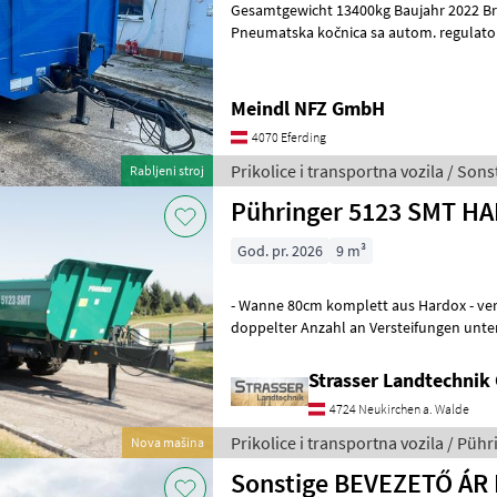
Gesamtgewicht 13400kg Baujahr 2022 Br
Pneumatska kočnica sa autom. regulator
Pneumatska kočnica, Potporna dizalica
Meindl NFZ GmbH
4070 Eferding
Prikolice i transportna vozila / Sons
Rabljeni stroj
Pühringer 5123 SMT HA
God. pr. 2026
9 m³
- Wanne 80cm komplett aus Hardox - ve
doppelter Anzahl an Versteifungen unt
(Pendelbordwand oben mit erhöhtem D
Strasser Landtechni
4724 Neukirchen a. Walde
Prikolice i transportna vozila / Pühr
Nova mašina
Sonstige BEVEZETŐ ÁR I