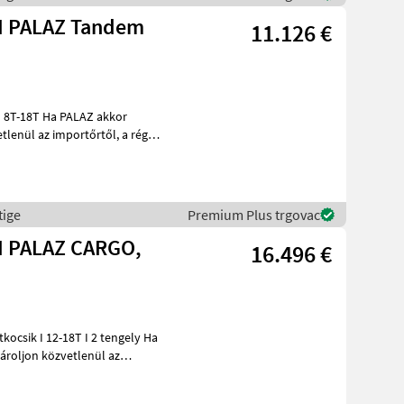
I PALAZ Tandem
11.126 €
ALAZ akkor
l az importőrtől, a régió
tige
Premium Plus trgovac
I PALAZ CARGO,
16.496 €
ároljon közvetlenül az