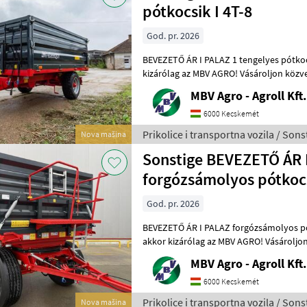
pótkocsik I 4T-8
God. pr. 2026
BEVEZETŐ ÁR I PALAZ 1 tengelyes pótkocsik I 4T-8T 
kizárólag az MBV AGRO! Vásároljon közvetlenü
legnagyobb PALAZ kereskedőitő
MBV Agro - Agroll Kft.
6000 Kecskemét
Prikolice i transportna vozila / Sons
Nova mašina
Sonstige BEVEZETŐ ÁR 
forgózsámolyos pótkocs
God. pr. 2026
BEVEZETŐ ÁR I PALAZ forgózsámolyos pótkocsi
akkor kizárólag az MBV AGRO! Vásároljon
a régió legnagyobb PALAZ keresked
MBV Agro - Agroll Kft.
6000 Kecskemét
Prikolice i transportna vozila / Sons
Nova mašina