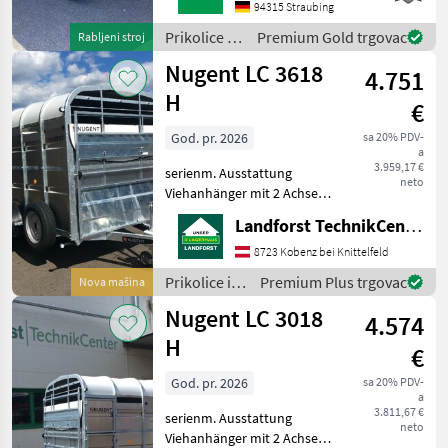
64mStahlunterbauHolzboden
94315 Straubing
und BordwändeHolzboden
Prikolice i
Premium Gold trgovac
Rabljeni stroj
muss zum Teil erneuert
transportna
Nugent LC 3618
werden
4.751
vozila /
Sonstige
H
€
God. pr. 2026
sa 20% PDV-
a
3.959,17 €
serienm. Ausstattung
neto
Viehanhänger mit 2 Achsen
Abmessungen: L 3, 71m / B
Landforst TechnikCenter Knittelfeld
1, 80m / H 1, 93m
Höchstzulässiges
8723 Kobenz bei Knittelfeld
Gesamtgewicht 3.500 kg
Prikolice i
Premium Plus trgovac
Nova mašina
Eigengewicht ca. 1.250 kg /
transportna
Nugent LC 3018
Nutzlast
4.574
vozila /
Nugent
H
€
God. pr. 2026
sa 20% PDV-
a
3.811,67 €
serienm. Ausstattung
neto
Viehanhänger mit 2 Achsen