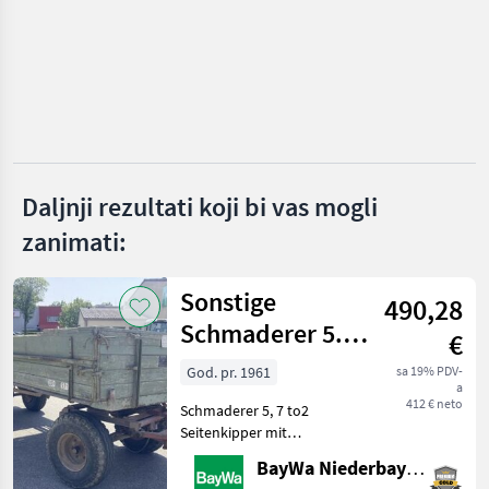
John Deere
Fliegl
Möslein
Ifor Williams
Krone
Daljnji rezultati koji bi vas mogli
zanimati:
Tebbe
Prikaži
Sonstige
490,28
sve
Schmaderer 5.7
(38)
€
Tonnen
God. pr. 1961
sa 19% PDV-
MARKETPLACE
a
412 € neto
Schmaderer 5, 7 to2
Ponude
Mali
Marketplace
Seitenkipper mit
trgovaca
oglasi
HandpumpeAuflaufbremseBrücken-
BayWa Niederbayern
Maße: 5m x 1, 85m x 0,