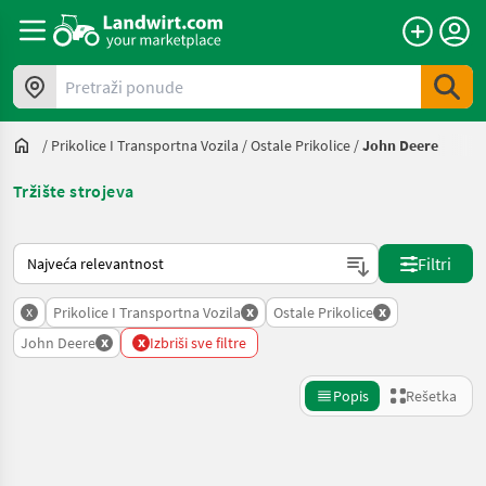
Pretraži ponude
/
Prikolice I Transportna Vozila
/
Ostale Prikolice
/
John Deere
Tržište strojeva
Tako se sortira na Landwirt.com
Filtri
x
x
x
Prikolice I Transportna Vozila
Ostale Prikolice
x
x
John Deere
Izbriši sve filtre
Popis
Rešetka