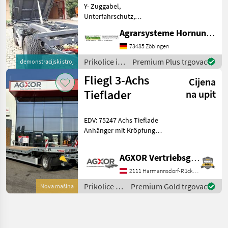
Y- Zuggabel,
Unterfahrschutz,
Grenzbeleuchtung, Plane,
Agrarsysteme Hornung GmbH & Co. KG
Laufsteg vorne. AHK, Tel.
07966 1324 oder e mail Ps
73485 Zöbingen
auch als 18 to und Tandem
Prikolice i
Premium Plus trgovac
demonstracijski stroj
Broj osovina: 2 osovine,
transportna
Fliegl 3-Achs
Klateć
Cijena
vozila /
Metal-Fach
Tieflader
na upit
EDV: 75247 Achs Tieflade
Anhänger mit Kröpfung
Fahrgestell Tieflade
Anhänger Stahl
AGXOR Vertriebsgesellschaft Ost GmbH
Schweißkonstruktion
Drehschemel mit kräftigen
2111 Harmannsdorf-Rückersdorf
Kugeldrehkranz Heckabstüt
Prikolice i
Premium Gold trgovac
Nova mašina
transportna
vozila /
Fliegl