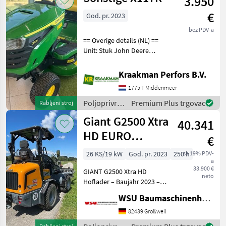
3.950
€
God. pr. 2023
bez PDV-a
== Overige details (NL) ==
Unit: Stuk John Deere
X117R gebruikt 34 uur
Scherpe Prijs Nieuw staat
Kraakman Perfors B.V.
[Legacy machinecode:
1775 T Middenmeer
418505] Poljoprivredni
motorni strojevi
Poljoprivredni
Premium Plus trgovac
Rabljeni stroj
motorni
Giant G2500 Xtra
40.341
strojevi /
Sonstige
HD EURO
€
Aufnahme
26 KS/19 kW
God. pr. 2023
250 h
sa 19% PDV-
a
33.900 €
GIANT G2500 Xtra HD
neto
Hoflader – Baujahr 2023 –
nur 250 Betriebsstunden
WSU Baumaschinenhandel u. Gerätevermietung GmbH
Zum Verkauf steht ein
gepflegter GIANT G2500
82439 Großweil
Xtra HD Hoflader aus