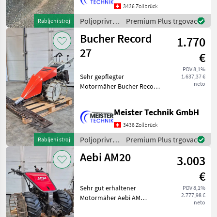
3436 Zollbrück
Guter Zustand, Läuft
einwandfreiMFK 06.2025,
Poljoprivredni
Premium Plus trgovac
Rabljeni stroj
Serien
motorni
Bucher Record
1.770
strojevi /
Reform
27
€
PDV 8,1%
Sehr gepflegter
1.637,37 €
neto
Motormäher Bucher Record
27Grundbereifung 4.00-
8inkl.
Meister Technik GmbH
GitterräderMähbalken
1.60m Poljoprivredni
3436 Zollbrück
motorni strojevi
Poljoprivredni
Premium Plus trgovac
Rabljeni stroj
Motokultivatori i motorne
motorni
freze
Aebi AM20
3.003
strojevi /
Bucher
€
Sehr gut erhaltener
PDV 8,1%
2.777,98 €
Motormäher Aebi AM
neto
20Grundbereifung: 21x11-8