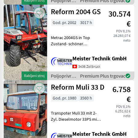
Poljoprivredni
Premium Plus trgovac
Rabljeni stroj
Baujahr 2023. Die Maschine
motorni
Reform 2004 GS
30.574
strojevi /
Giant
€
God. pr. 2002
3017 h
PDV 8,1%
28.283,07 €
Metrac 2004GS in Top
neto
Zustand- schöner
gepflegter Metrac- mit
hydraulischer Entlastung-
Meister Technik GmbH
frisch ab Service-
3436 Zollbrück
neuwertige Pneus- MFK
06.2025,
Poljoprivredni
Premium Plus trgovac
Rabljeni stroj
Seriennummer:VAR225062AAN113
motorni
Reform Muli 33 D
6.758
strojevi /
Reform
€
God. pr. 1980
3560 h
PDV 8,1%
6.251,62 €
Transpoter Muli 33 mit 2-
neto
Zyl. Dieselmotor 33PS mit
Ladegerät8V / 8R
GängeZwei hydraulische
Meister Technik GmbH
Steuerventile3560 Std.