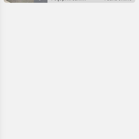
motorni strojevi /
Dvorišni utovarivači