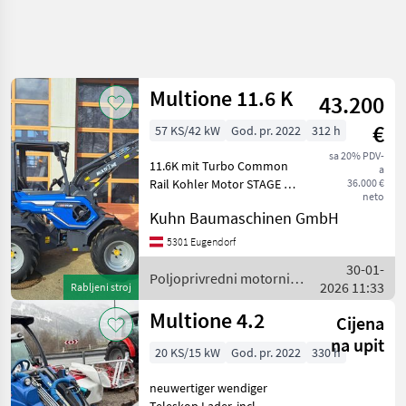
Precizirajte
pretragu
Multione 11.6 K
43.200
Kategorija
Država
Filtri
4
1
€
57 KS/42 kW
God. pr. 2022
312 h
sa 20% PDV-
Prikaži 7
TRENUTNA
11.6K mit Turbo Common
Poništi
a
STAZA
rezultata
Rail Kohler Motor STAGE V 2
36.000 €
neto
Arbeitsscheinwerfer vorne 2
Poljoprivredna
Kuhn Baumaschinen GmbH
tehnika
Geschwindigkeiten 4 WD
mit hydrostatischen direkt
Poljoprivredni
5301 Eugendorf
Motorni
angetriebenen Radmotoren
30-01-
Strojevi
und p
Poljoprivredni motorni
2026 11:33
Rabljeni stroj
Dvorisni
strojevi / Multione
Utovarivaci
Multione 4.2
Cijena
Multione
na upit
20 KS/15 kW
God. pr. 2022
330 h
ODABERITE
KATEGORIJU
neuwertiger wendiger