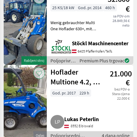
Multione
€
25 KS/18 kW
God. pr. 2014
460 h
sa PDV-om
28.849,56 €
Wenig gebrauchter Multi
neto
One Hoflader 630+, mit
Kabine, Heizung,
Straßenzulassung,
Stöckl Maschinencenter
Erdschaufel, Palettengabel,
6405 Pfaffenhofen/Telfs
460 Stunden. (a) Gorivo: ,
Kabina, Hidraulično
Poljoprivredni
Premium Plus trgovac
Rabljeni stroj
zaključava
motorni
Hoflader
21.000
strojevi /
Multione
Multione 4.2, 4
€
Anbauteile
bez PDV-a
God. pr. 2017
229 h
Stara cijena
22.000 €
Lukas Peterlin
8552 Eibiswald
Poljoprivredni
4 dana online
Oglas