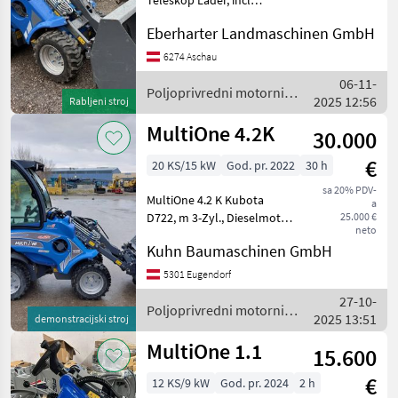
Teleskop Lader, incl
Multione
Schaufel und
Eberharter Landmaschinen GmbH
Palettengabel,
Weidemann
3.Steuerkreis,
6274 Aschau
Schnellwechsler, .. im
06-11-
neuwertigen Zustand
Poljoprivredni motorni
Thaler
2025 12:56
Rabljeni stroj
abzugeben Dodatak -
strojevi / Multione
hidraulični krug, K
MultiOne 4.2K
Schäffer
30.000
€
20 KS/15 kW
God. pr. 2022
30 h
Fuchs
sa 20% PDV-
MultiOne 4.2 K Kubota
a
Giant
D722, m 3-Zyl., Dieselmotor,
25.000 €
neto
719 ccm Abgasnormen
Prikaži
Kuhn Baumaschinen GmbH
Stage V und Tier Final
sve
Unzerbrechliche
5301 Eugendorf
(51)
Maschinenverkleidung
27-10-
Hydraulischer Ölkühler Hy
Poljoprivredni motorni
MARKETPLACE
2025 13:51
demonstracijski stroj
strojevi / Multione
MultiOne 1.1
Ponude
Mali
15.600
Marketplace
trgovaca
oglasi
€
12 KS/9 kW
God. pr. 2024
2 h