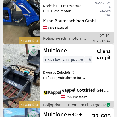
sa 20% PDV-
Modell: 1.1 1 mit Yanmar
a
L100 Dieselmotor, 1
13.000 €
neto
Zylinder 435 ccm,
Kuhn Baumaschinen GmbH
luftgekühlt, elektrischer
Anlasser Erfüllt
5301 Eugendorf
Abgasnormen Stage V und
27-10-
Tier 4 Final Allradantrieb
Poljoprivredni motorni
2025 13:42
Nova mašina
mit
strojevi / Multione
Multione
Cijena
na upit
1 KS/1 kW
God. pr. 2025
1 h
Diverses Zubehör für
Hoflader, Aufnahmen für
Multione, Aufnahmen
können gegebenenfalls
Kappel Gottfried Ges.m.b.H.
abgeändert werden. 2 Stück
7433 Mariasdorf
Palettengabel 120 cm, 125
cm Zinkenlänge, 1 Stüc
Poljoprivredni
Premium Plus trgovac
Nova mašina
motorni
Multione 630 +
32.600
strojevi /