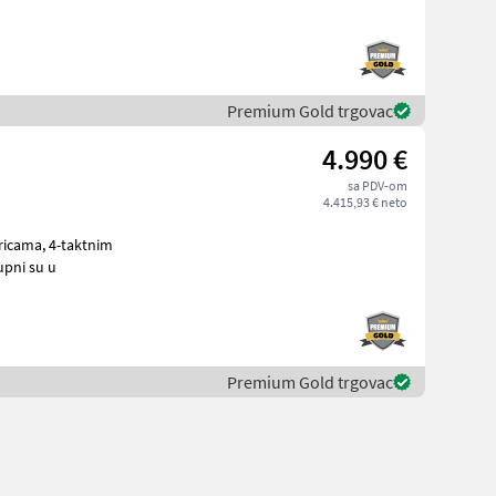
Premium Gold trgovac
4.990 €
sa PDV-om
4.415,93 € neto
4-taktnim
pni su u
Premium Gold trgovac