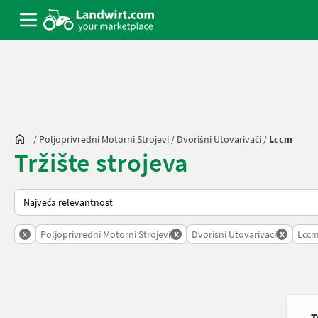
/
Poljoprivredni Motorni Strojevi
/
Dvorišni Utovarivači
/
Lccm
Tržište strojeva
Tako se sortira na Landwirt.com
x
x
x
Poljoprivredni Motorni Strojevi
Dvorisni Utovarivaci
Lcc
T