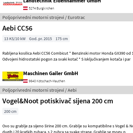
Landtechnik Eidenhammer GmbH
5274 Burgkirchen
Poljoprivredni motorni strojevi / Eurotrac
Aebi CC56
13 KS/10 kW
God. pr. 2015
175 cm
Rabljena kosilica Aebi CC56 Combicut * Benzinski motor Honda GX390 od 13 KS, 1 cilindar *
Odvojeni hidrostatski pogon za svaki kotač * S isključivanjem kotača i par
Maschinen Gailer GmbH
9640 Kötschach-Mauthen
Poljoprivredni motorni strojevi / Aebi
Vogel&Noot potiskivač sijena 200 cm
200 cm
Ovo su grablje za sijeno širine 200 cm. Grablje su kompatibilne s Vogel & Noot Jet
dugih i 20 kratkih zubaca, s 2 zubca sa svake strane. Grablje se mogu p