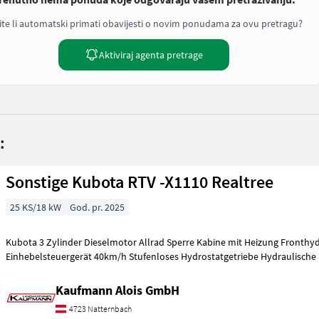
ite li automatski primati obavijesti o novim ponudama za ovu pretragu?
Aktiviraj agenta pretrage
:
Sonstige Kubota RTV -X1110 Realtree
25 KS/18 kW
God. pr. 2025
Kubota 3 Zylinder Dieselmotor Allrad Sperre Kabine mit Heizung Fronthydraulik
Einhebelsteuergerät 40km/h Stufenloses Hydrostatgetriebe Hydraulische
Kaufmann Alois GmbH
4723 Natternbach