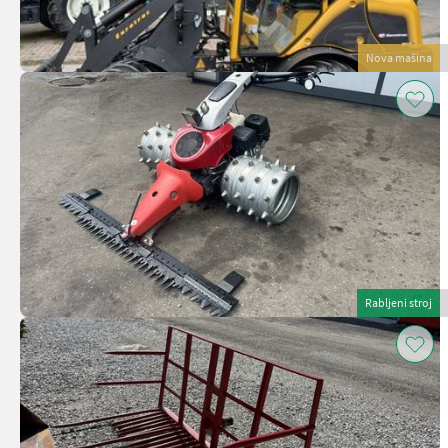
Nova mašina
Rabljeni stroj