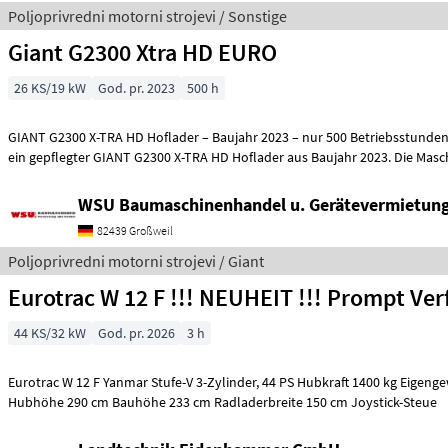
Poljoprivredni motorni strojevi / Sonstige
Giant G2300 Xtra HD EURO
26 KS/19 kW
God. pr. 2023
500 h
GIANT G2300 X-TRA HD Hoflader – Baujahr 2023 – nur 500 Betriebsstunden Zum Verkauf steh
ein gepflegter GIANT G2300 X-TRA HD Hoflader aus Baujahr 2023. Die Masc
WSU Baumaschinenhandel u. Gerätevermietu
82439 Großweil
Poljoprivredni motorni strojevi / Giant
Eurotrac W 12 F !!! NEUHEIT !!! Prompt Ve
44 KS/32 kW
God. pr. 2026
3 h
Eurotrac W 12 F Yanmar Stufe-V 3-Zylinder, 44 PS Hubkraft 1400 kg Eigengewicht 2620 kg
Hubhöhe 290 cm Bauhöhe 233 cm Radladerbreite 150 cm Joystick-Steue