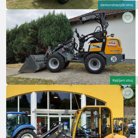
demonstracijski stroj
Rabljeni stroj