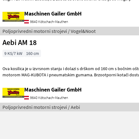
Maschinen Gailer GmbH
9640 Kötschach-Mauthen
Poljoprivredni motorni strojevi / Vogel&Noot
Aebi AM 18
9 KS/7 kW
160 cm
Ova kosilica je u izvrsnom stanju i dolazi s drškom od 160 cm s bočnim oštricama, 
motorom MAG-KUBOTA i pneumatskim gumama. Brzootporni kotači dostu
Maschinen Gailer GmbH
9640 Kötschach-Mauthen
Poljoprivredni motorni strojevi / Aebi