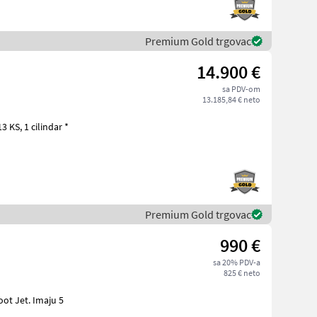
Premium Gold trgovac
14.900 €
sa PDV-om
13.185,84 € neto
Premium Gold trgovac
990 €
sa 20% PDV-a
825 € neto
. Imaju 5