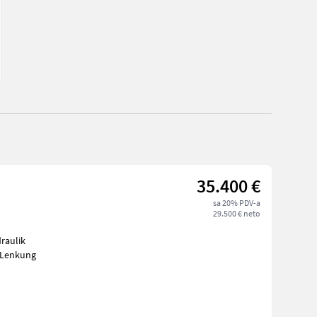
35.400 €
sa 20% PDV-a
29.500 € neto
 Lenkung