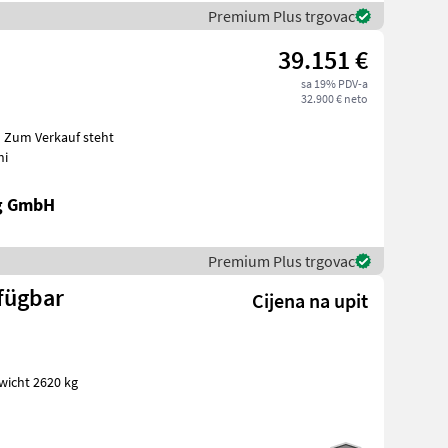
Premium Plus trgovac
39.151 €
sa 19% PDV-a
32.900 € neto
t
hi
ng GmbH
Premium Plus trgovac
rfügbar
Cijena na upit