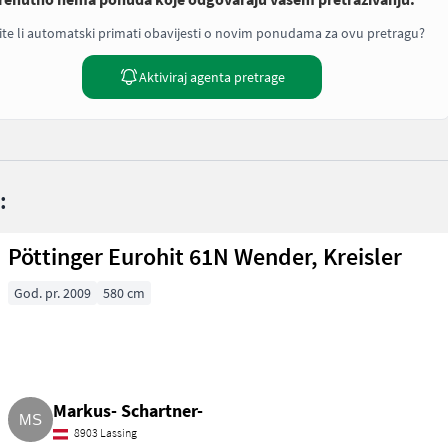
ite li automatski primati obavijesti o novim ponudama za ovu pretragu?
Aktiviraj agenta pretrage
:
Pöttinger Eurohit 61N Wender, Kreisler
God. pr. 2009
580 cm
Markus- Schartner-
8903 Lassing