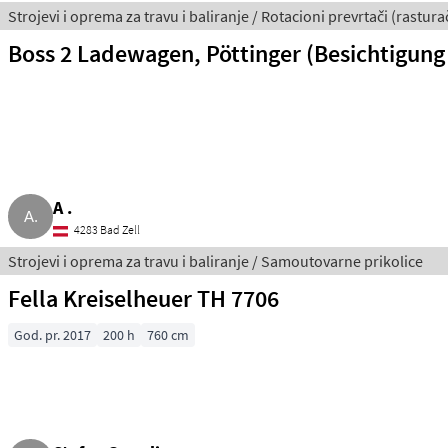
Strojevi i oprema za travu i baliranje / Rotacioni prevrtači (rasturač
Boss 2 Ladewagen, Pöttinger (Besichtigung
A .
4283 Bad Zell
Strojevi i oprema za travu i baliranje / Samoutovarne prikolice
Fella Kreiselheuer TH 7706
God. pr. 2017
200 h
760 cm