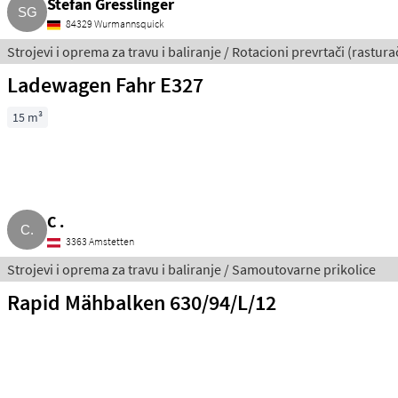
Stefan Gresslinger
84329 Wurmannsquick
Strojevi i oprema za travu i baliranje / Rotacioni prevrtači (rasturač
Ladewagen Fahr E327
15 m³
C .
3363 Amstetten
Strojevi i oprema za travu i baliranje / Samoutovarne prikolice
Rapid Mähbalken 630/94/L/12