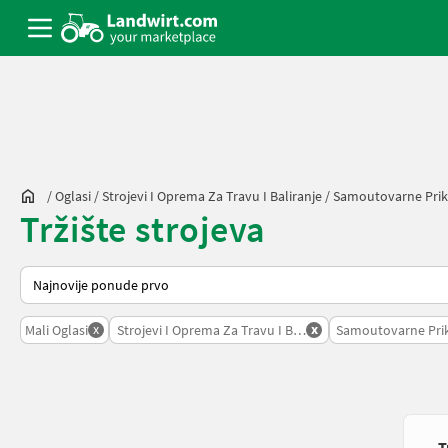
/
Oglasi
/
Strojevi I Oprema Za Travu I Baliranje
/
Samoutovarne Prik
Tržište strojeva
Tako se sortira na Landwirt.com
x
x
Mali Oglasi
Strojevi I Oprema Za Travu I Baliranje
Samoutovarne Prik
T