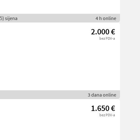
i) sijena
4 h online
2.000 €
bez PDV-a
3 dana online
1.650 €
bez PDV-a