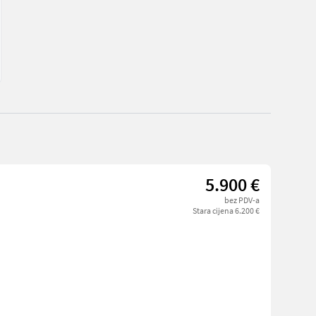
5.900 €
bez PDV-a
Stara cijena 6.200 €