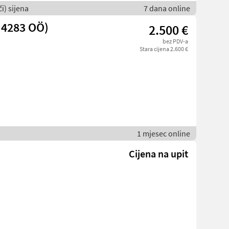
i) sijena
7 dana online
 4283 OÖ)
2.500 €
bez PDV-a
Stara cijena 2.600 €
1 mjesec online
Cijena na upit