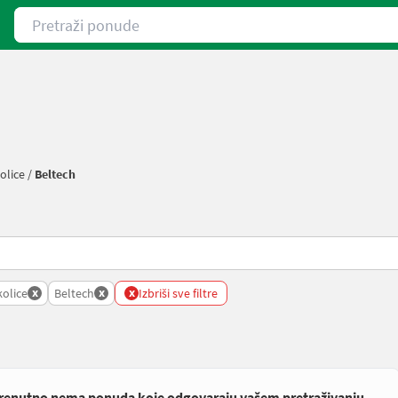
Pretraži ponude
olice
/
Beltech
x
x
x
olice
Beltech
Izbriši sve filtre
renutno nema ponuda koje odgovaraju vašem pretraživanju.