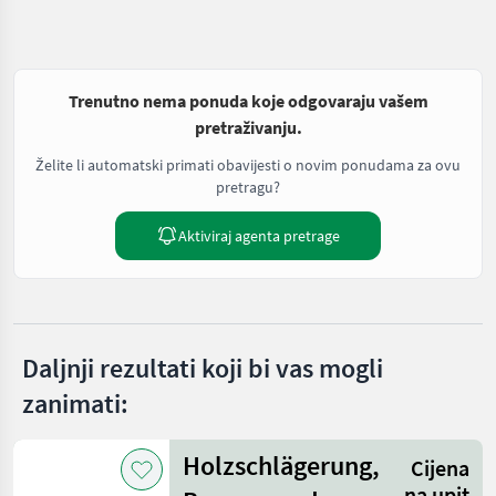
Trenutno nema ponuda koje odgovaraju vašem
pretraživanju.
Želite li automatski primati obavijesti o novim ponudama za ovu
pretragu?
Aktiviraj agenta pretrage
Daljnji rezultati koji bi vas mogli
zanimati:
Holzschlägerung,
Cijena
na upit