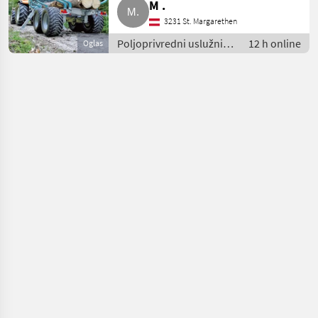
M .
3231 St. Margarethen
Poljoprivredni uslužni
12 h online
Oglas
radovi / Prorjeđivanje