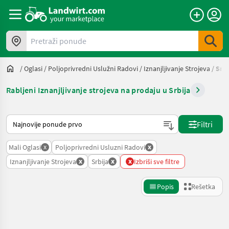
Pretraži ponude
/
Oglasi
/
Poljoprivredni Uslužni Radovi
/
Iznanjljivanje Strojeva
/
Srbi
Rabljeni Iznanjljivanje strojeva na prodaju u Srbija
Tako se sortira na Landwirt.com
Filtri
x
x
Mali Oglasi
Poljoprivredni Usluzni Radovi
x
x
x
Iznanjljivanje Strojeva
Srbija
Izbriši sve filtre
Popis
Rešetka