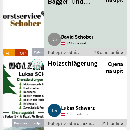
Bagger- und
Mulcharbeiten
David Schober
4115 Kleinzell
Poljoprivredni
26 dana online
VIP
TOP
Oglas
uslužni radovi /
Holzschlägerung
Cijena
Prorjeđivanje
na upit
Lukas Schwarz
2551 Lindabrunn
Poljoprivredni uslužni
21 h online
Poslovni dobavljač
radovi / Prorjeđivanje