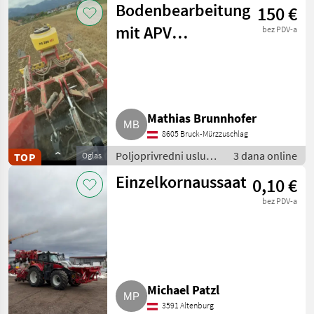
Bodenbearbeitung
150 €
mit APV
bez PDV-a
Saatstreuer
Mathias Brunnhofer
8605 Bruck-Mürzzuschlag
Poljoprivredni uslužni
3 dana online
TOP
Oglas
radovi / Priprema/
Einzelkornaussaat
0,10 €
obrada zemlje
bez PDV-a
Michael Patzl
3591 Altenburg