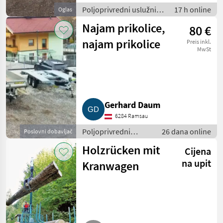
Poljoprivredni uslužni
17 h online
Oglas
radovi / Sjetva i sadnja
Najam prikolice,
80 €
najam prikolice
Preis inkl.
MwSt
Gerhard Daum
6284 Ramsau
Poljoprivredni
26 dana online
Poslovni dobavljač
uslužni radovi /
Holzrücken mit
Cijena
Iznanjljivanje
strojeva
na upit
Kranwagen