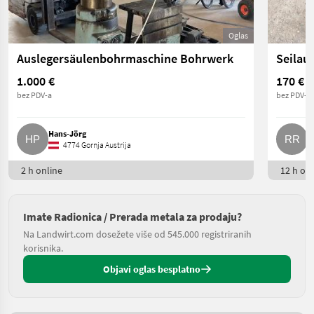
Oglas
Auslegersäulenbohrmaschine Bohrwerk
Seilau
1.000 €
170 €
bez PDV-a
bez PDV-a
Hans-Jörg
R
4774 Gornja Austrija
2 h online
12 h onl
Imate Radionica / Prerada metala za prodaju?
Na Landwirt.com dosežete više od 545.000 registriranih
korisnika.
Objavi oglas besplatno