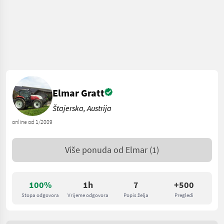
Elmar Gratt
Štajerska, Austrija
online od 1/2009
Više ponuda od
Elmar
(1)
100%
1h
7
+500
Stopa odgovora
Vrijeme odgovora
Popis želja
Pregledi