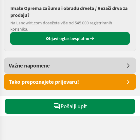
Imate Oprema za šumu i obradu drveta / Rezači drva za
prodaju?
Na Landwirt.com dosežete više od 545.000 registriranih
korisnika.
Objavi oglas besplatno
Važne napomene
Tako prepoznajete prijevaru!
Pošalji upit