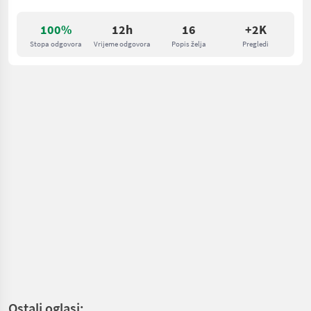
100%
12h
16
+2K
Stopa odgovora
Vrijeme odgovora
Popis želja
Pregledi
Ostali oglasi: