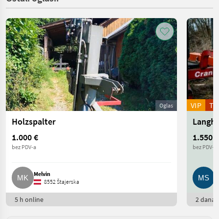
VIP
T
Oglas
Holzspalter
1.000 €
1.550 €
bez PDV-a
bez PDV-a
Melvin
M
8552 Štajerska
5 h online
2 dana o