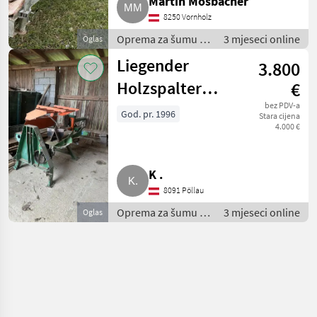
Martin Mosbacher
8250 Vornholz
Oprema za šumu i
3 mjeseci online
Oglas
obradu drveta /
Liegender
3.800
Rezači drva
Holzspalter
€
Posch
bez PDV-a
God. pr. 1996
Stara cijena
4.000 €
K .
8091 Pöllau
Oprema za šumu i
3 mjeseci online
Oglas
obradu drveta /
Rezači drva