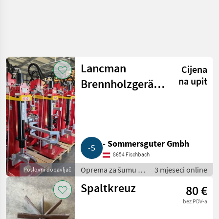
Lancman
Cijena
na upit
Brennholzgeräte,
Holzspalter, TOP
Qualität
- Sommersguter Gmbh
8654 Fischbach
Oprema za šumu i
3 mjeseci online
Poslovni dobavljač
obradu drveta /
Spaltkreuz
80 €
Rezači drva
bez PDV-a