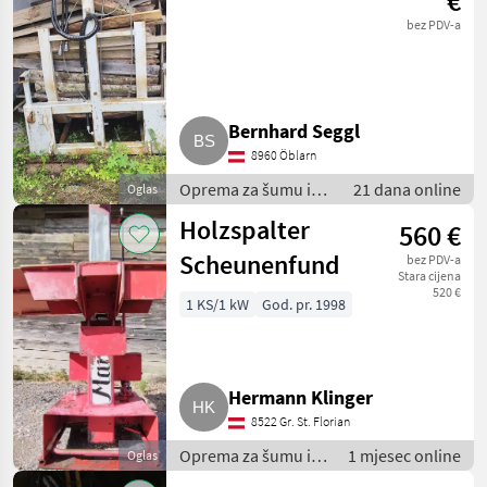
€
bez PDV-a
Bernhard Seggl
8960 Öblarn
Oprema za šumu i
21 dana online
Oglas
obradu drveta /
Holzspalter
560 €
Rezači drva
Scheunenfund
bez PDV-a
Stara cijena
520 €
1 KS/1 kW
God. pr. 1998
Hermann Klinger
8522 Gr. St. Florian
Oprema za šumu i
1 mjesec online
Oglas
obradu drveta /