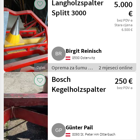
Langholzspalter
5.000
Rezači drva
Splitt 3000
€
bez PDV-a
Stara cijena
6.500 €
Birgit Reinisch
8530 Osterwitz
Oprema za šumu i
2 mjeseci online
Oglas
obradu drveta /
Bosch
250 €
Rezači drva
Kegelholzspalter
bez PDV-a
Günter Pail
8093 St. Peter Am Otterbach