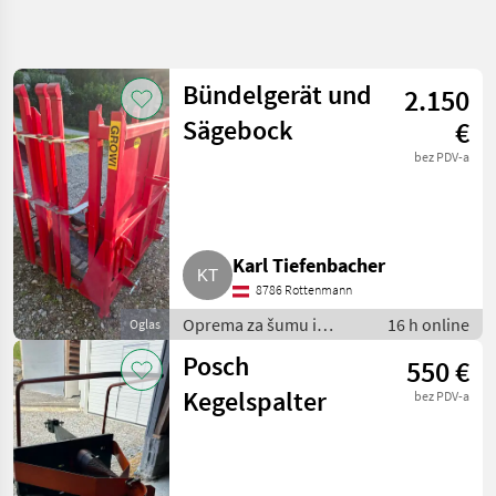
Precizirajte
pretragu
Bündelgerät und
2.150
Kategorija
Država
Filtri
4
2
Sägebock
€
Prikaži
bez PDV-a
TRENUTNA
Poništi
17
STAZA
rezultata
Šumarstvo
Oprema
Karl Tiefenbacher
Za Sumu
I Obradu
8786 Rottenmann
Drveta
Oprema za šumu i
16 h online
Oglas
Rezaci
obradu drveta / Rezači
Drva
Posch
550 €
drva
Kegelspalter
ODABERITE
bez PDV-a
KATEGORIJU
Sonstige
15