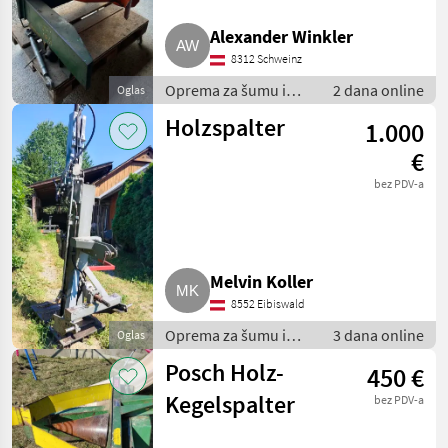
Lancman
1
Alexander Winkler
Posch
1
8312 Schweinz
Oprema za šumu i
2 dana online
Oglas
MARKETPLACE
obradu drveta /
Holzspalter
1.000
Rezači drva
Ponude
Mali
Marketplace
€
trgovaca
oglasi
bez PDV-a
Melvin Koller
8552 Eibiswald
Oprema za šumu i
3 dana online
Oglas
obradu drveta /
Posch Holz-
450 €
Rezači drva
Kegelspalter
bez PDV-a