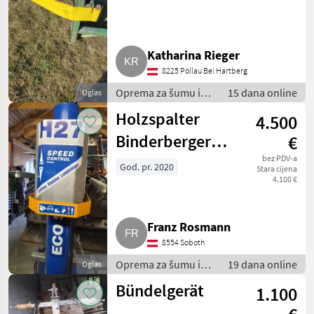
Katharina Rieger
8225 Pöllau Bei Hartberg
Oprema za šumu i
15 dana online
Oglas
obradu drveta /
Holzspalter
4.500
Rezači drva
Binderberger
€
H27Z
bez PDV-a
God. pr. 2020
Stara cijena
4.100 €
Franz Rosmann
8554 Soboth
Oprema za šumu i
19 dana online
Oglas
obradu drveta /
Bündelgerät
1.100
Rezači drva