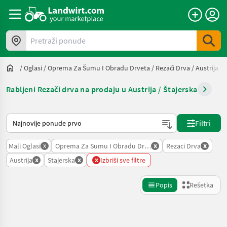
Pretraži ponude
/
Oglasi
/
Oprema Za Šumu I Obradu Drveta
/
Rezači Drva
/
Austrija
/
Rabljeni Rezači drva na prodaju u Austrija / Štajerska
Tako se sortira na Landwirt.com
Filtri
x
x
x
Mali Oglasi
Oprema Za Sumu I Obradu Drveta
Rezaci Drva
x
x
x
Austrija
Stajerska
Izbriši sve filtre
Popis
Rešetka