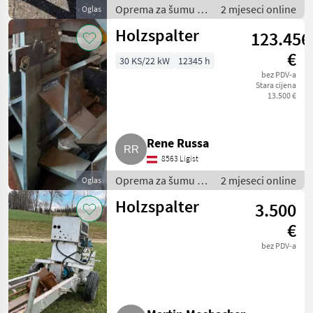
Oprema za šumu i
2 mjeseci online
Oglas
obradu drveta /
Holzspalter
123.456
Rezači drva
€
30 KS/22 kW
12345 h
bez PDV-a
Stara cijena
13.500 €
Rene Russa
8563 Ligist
Oprema za šumu i
2 mjeseci online
Oglas
obradu drveta /
Holzspalter
3.500
Rezači drva
€
bez PDV-a