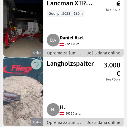
Lancman XTRM
€
XLE42C
bez PDV-a
God. pr. 2023
130 h
Multispeed
Liegendspalter
Daniel Asel
8551 Wies
Oprema za šumu i
Još 6 dana online
Oglas
obradu drveta /
Langholzspalter
3.000
Rezači drva
€
bez PDV-a
H .
8653 Stanz
Oprema za šumu i
Još 5 dana online
Oglas