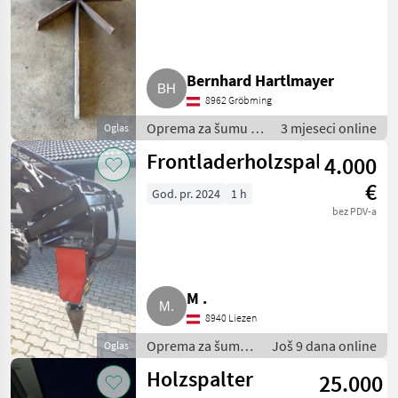
Bernhard Hartlmayer
8962 Gröbming
Oprema za šumu i
3 mjeseci online
Oglas
obradu drveta /
Frontladerholzspalter
4.000
Rezači drva
€
God. pr. 2024
1 h
bez PDV-a
M .
8940 Liezen
Oprema za šumu i
Još 9 dana online
Oglas
obradu drveta /
Holzspalter
25.000
Rezači drva