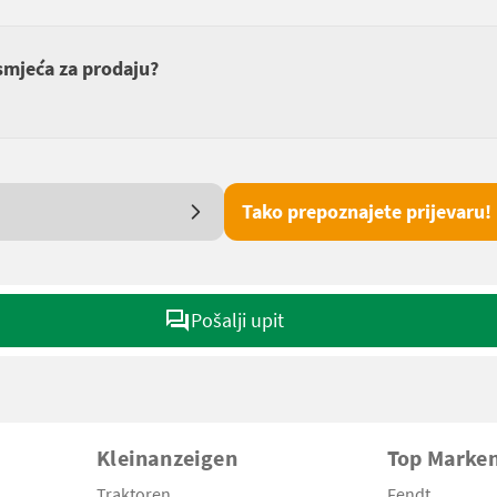
smjeća za prodaju?
Tako prepoznajete prijevaru!
Pošalji upit
Kleinanzeigen
Top Marke
Traktoren
Fendt