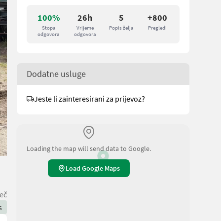
100%
26h
5
+800
Stopa
Vrijeme
Popis želja
Pregledi
odgovora
odgovora
Dodatne usluge
Jeste li zainteresirani za prijevoz?
Loading the map will send data to Google.
Load Google Maps
eč
s