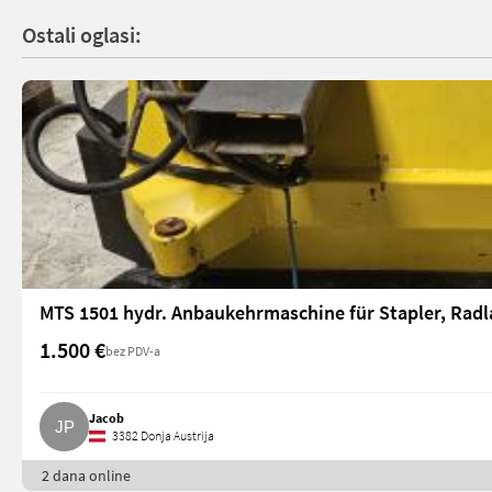
Ostali oglasi:
MTS 1501 hydr. Anbaukehrmaschine für Stapler, Radl
1.500 €
bez PDV-a
Jacob
3382 Donja Austrija
2 dana online