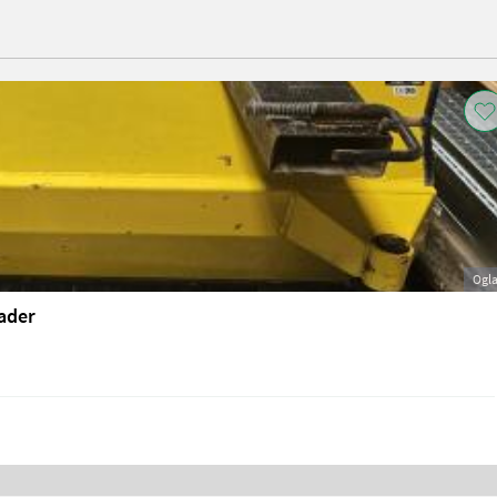
Ogl
ader