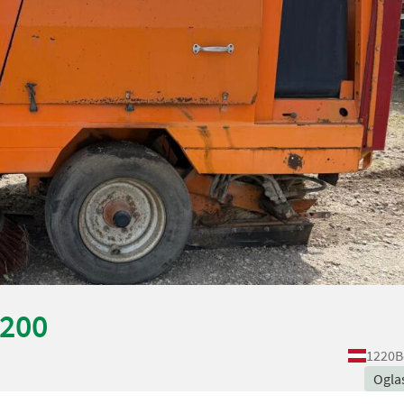
2200
1220
B
Ogla