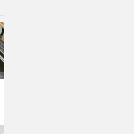
as
Kehrmaschine SaMasz Mop 160 mit Seitenbesen und 
3.000 €
bez PDV-a
F.
3763 Donja Austrija
5 dana online