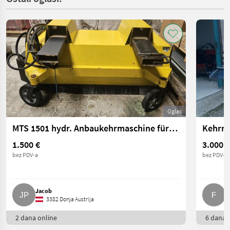
Oglas
MTS 1501 hydr. Anbaukehrmaschine für Stapler, Radlader
1.500 €
3.000 €
bez PDV-a
bez PDV-a
Jacob
F.
3382 Donja Austrija
2 dana online
6 dana o