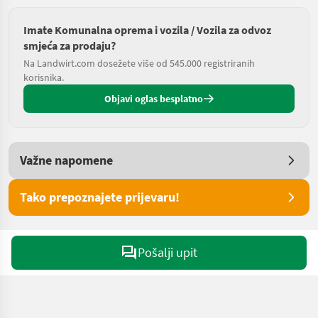
Imate Komunalna oprema i vozila / Vozila za odvoz
smjeća za prodaju?
Na Landwirt.com dosežete više od 545.000 registriranih
korisnika.
Objavi oglas besplatno
Važne napomene
Tako prepoznajete prijevaru!
Pošalji upit