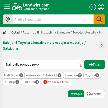
Pretraži ponude
/
Oglasi
/
Automobili I Motocikli
/
Limuzine
/
Toyota
/
Austrija
/
Salzb
Rabljeni Toyota Limuzine na prodaju u Austrija /
Salzburg
Tako se sortira na Landwirt.com
Filtri
x
x
x
x
Mali Oglasi
Automobili I Motocikli
Limuzine
Toyota
x
x
x
Austrija
Salzburg
Izbriši sve filtre
Popis
Rešetka