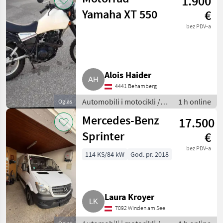
1.900
Yamaha XT 550
€
bez PDV-a
Alois Haider
4441 Behamberg
Automobili i motocikli /
1 h online
Oglas
Motori
Mercedes-Benz
17.500
Sprinter
€
bez PDV-a
114 KS/84 kW
God. pr. 2018
Laura Kroyer
7092 Winden am See