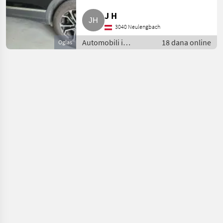
J H
3040 Neulengbach
Automobili i
18 dana online
Oglas
motocikli / Limuzine