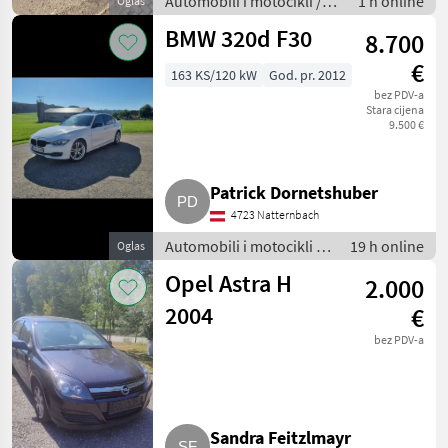
Automobili i motocikli /
1 h online
Oglas
Limuzine
BMW 320d F30
8.700
€
163 KS/120 kW
God. pr. 2012
bez PDV-a
Stara cijena
9.500 €
Patrick Dornetshuber
4723 Natternbach
Automobili i motocikli /
19 h online
Oglas
Limuzine
Opel Astra H
2.000
2004
€
bez PDV-a
Sandra Feitzlmayr