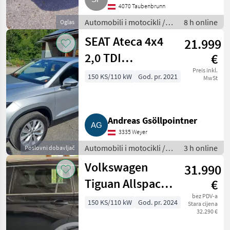
4070 Taubenbrunn
Automobili i motocikli /
8 h online
Oglas
Kombiji
SEAT Ateca 4x4
21.999
2,0 TDI
€
Automatik
Preis inkl.
150 KS/110 kW
God. pr. 2021
MwSt
Andreas Gsöllpointner
3335 Weyer
Automobili i motocikli /
3 h online
Poslovni dobavljač
Terenci-Offroaderi
Volkswagen
31.990
Tiguan Allspace
€
Life 1,5 TSI DSG
bez PDV-a
150 KS/110 kW
God. pr. 2024
Stara cijena
32.290 €