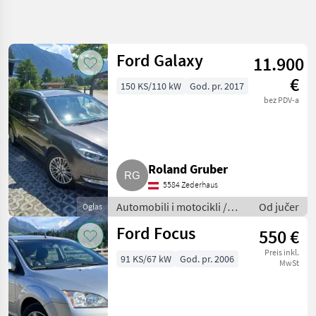
Precizirajte
pretragu
Ford Galaxy
11.900
Kategorija
Država
Filtri
5
2
€
150 KS/110 kW
God. pr. 2017
bez PDV-a
Prikaži 2
TRENUTNA
Poništi
STAZA
rezultata
Auto,
kamion,
moped
Roland Gruber
Automobili I
5584 Zederhaus
Motocikli
Automobili i motocikli /
Od jučer
Oglas
Limuzine
Limuzine
Ford Focus
550 €
Ford
Preis inkl.
91 KS/67 kW
God. pr. 2006
ODABERITE
MwSt
KATEGORIJU
Ford