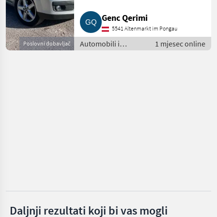
Skoda
Genc Qerimi
5541 Altenmarkt im Pongau
Mercedes
Automobili i
1 mjesec online
Poslovni dobavljač
motocikli /
Fiat
Limuzine
Nissan
Volkswagen
Prikaži
sve
(18)
MARKETPLACE
Ponude
Mali
Marketplace
trgovaca
oglasi
Daljnji rezultati koji bi vas mogli