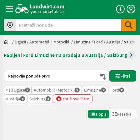
Pretraži ponude
/
Oglasi
/
Automobili I Motocikli
/
Limuzine
/
Ford
/
Austrija
/
Salzbur
Rabljeni Ford Limuzine na prodaju u Austrija / Salzburg
Tako se sortira na Landwirt.com
Filtri
x
x
x
x
Mali Oglasi
Automobili I Motocikli
Limuzine
Ford
x
x
x
Austrija
Salzburg
Izbriši sve filtre
Popis
Rešetka