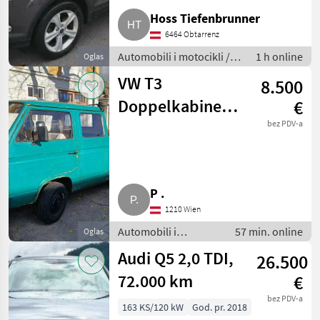
Hoss Tiefenbrunner
6464 Obtarrenz
Automobili i motocikli /
1 h online
Oglas
Terenci-Offroaderi
VW T3
8.500
Doppelkabine
€
DOKA Pritsche
bez PDV-a
PKW
P .
1210 Wien
Automobili i
57 min. online
Oglas
motocikli / Ostali
Audi Q5 2,0 TDI,
26.500
automobili/ motori
72.000 km
€
bez PDV-a
163 KS/120 kW
God. pr. 2018