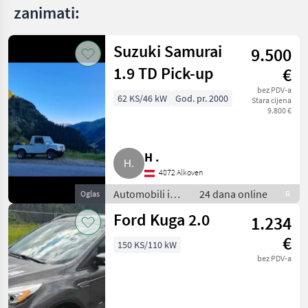
zanimati:
Suzuki Samurai
9.500
1.9 TD Pick-up
€
bez PDV-a
62 KS/46 kW
God. pr. 2000
Stara cijena
9.800 €
H .
4072 Alkoven
Automobili i
24 dana online
Oglas
R
motocikli /
Ford Kuga 2.0
1.234
Limuzine
€
150 KS/110 kW
bez PDV-a