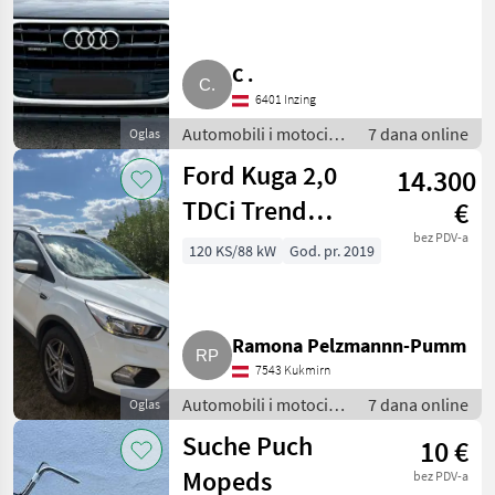
C .
6401 Inzing
Automobili i motocikli
7 dana online
Oglas
/ Terenci-Offroaderi
Ford Kuga 2,0
14.300
TDCi Trend
€
SUV/Geländewagen
bez PDV-a
120 KS/88 kW
God. pr. 2019
Ramona Pelzmannn-Pumm
7543 Kukmirn
Automobili i motocikli
7 dana online
Oglas
/ Terenci-Offroaderi
Suche Puch
10 €
Mopeds
bez PDV-a