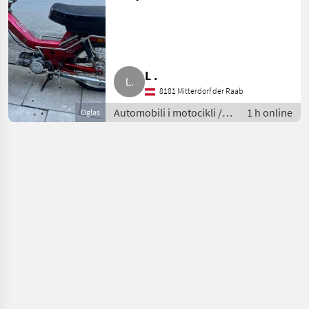
L .
8181 Mitterdorf der Raab
Automobili i motocikli /
1 h online
Oglas
Motori