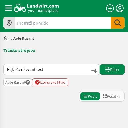
Pretraži ponude
/
Aebi Rasant
Tržište strojeva
Tako se sortira na Landwirt.com
Filtri
x
x
Aebi Rasant
Izbriši sve filtre
Popis
Rešetka