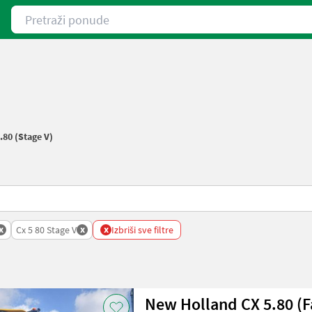
Pretraži ponude
.80 (Stage V)
x
x
x
Cx 5 80 Stage V
Izbriši sve filtre
New Holland CX 5.80 (F