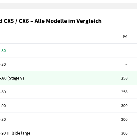
 CX5 / CX6 – Alle Modelle im Vergleich
PS
.80
–
.80
–
.80 (Stage V)
258
.80
258
.90
300
.80
300
90 Hillside large
300