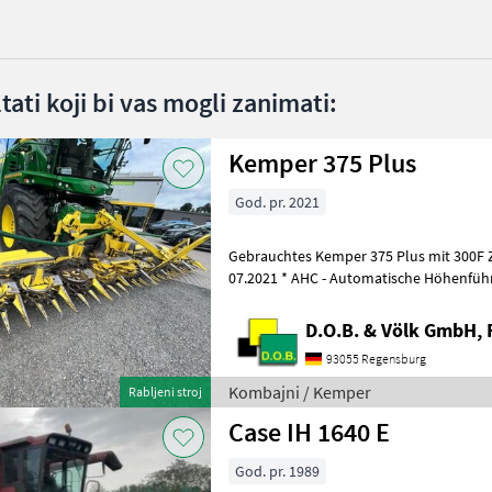
ltati koji bi vas mogli zanimati:
Kemper 375 Plus
God. pr. 2021
Gebrauchtes Kemper 375 Plus mit 300F Zusat
07.2021 * AHC - Automatische Höhenführ
Komfort Zusatzfahrwerk 300F 
D.O.B. & Völk GmbH, 
93055 Regensburg
Kombajni / Kemper
Rabljeni stroj
Case IH 1640 E
God. pr. 1989