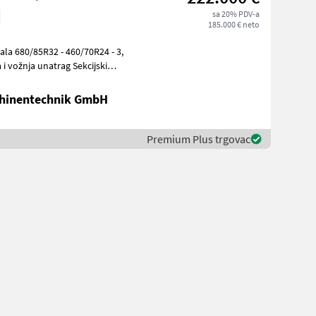
sa 20% PDV-a
185.000 € neto
la 680/85R32 - 460/70R24 - 3,
 i vožnja unatrag Sekcijski
hinentechnik GmbH
Premium Plus trgovac