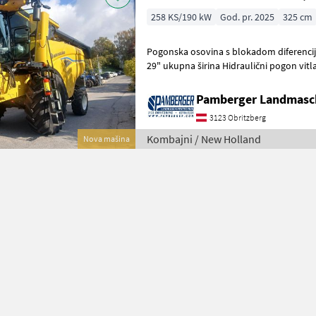
258 KS/190 kW
God. pr. 2025
325 cm
Pogonska osovina s blokadom diferencija
29" ukupna širina Hidraulični pogon vitla
vršidbeni podbubanj Električ
Pamberger Landmasc
3123 Obritzberg
Kombajni / New Holland
Nova mašina