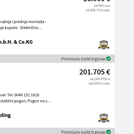
sa PDV-om
14.955,75 € neto
je kupole - Električno
.b.H. & Co.KG
Premium Gold trgovac
201.705 €
sa 19% PDV-a
169.500 € neto
bling
Premium Gold trgovac