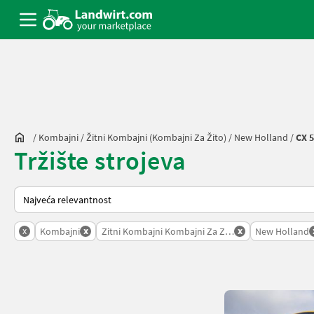
/
Kombajni
/
Žitni Kombajni (kombajni Za Žito)
/
New Holland
/
CX 5
Tržište strojeva
Tako se sortira na Landwirt.com
x
x
x
Kombajni
Zitni Kombajni Kombajni Za Zito
New Holland