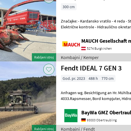
300 cm
Značajke: - Kardansko vratilo - 4 reda - Stražnja i prednja montaža -
Električne kontrole - Hidraulično okretan
podešavanje udaljenosti dometa
MAUCH Gesellschaft m
5274 Burgkirchen
Kombajni / Kemper
Rabljeni stroj
Fendt IDEAL 7 GEN 3
God. pr. 2023
488 h
770 cm
Anfragen wg. Besichtigung an Hr. Mühlbauer Tel. 0049 151 1610
4033.Rapsmesser, Bord kompjuter, Hidrostatični pogon, Pogon na sve
kotače (4x4), Heder/ adapter za repu, S
BayWa GMZ Obertrau
93083 Obertraubling
Kombajni / Fendt
Rabljeni stroj