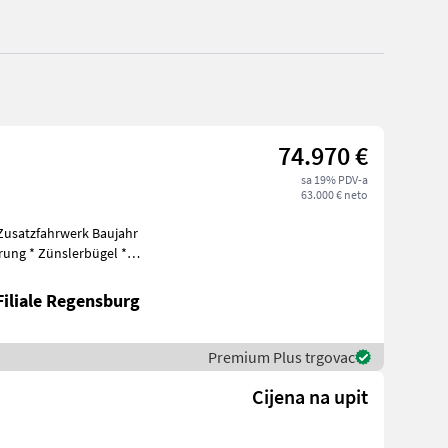
74.970 €
sa 19% PDV-a
63.000 € neto
zfahrwerk Baujahr
ung * Zünslerbügel *
Das Maisgebiss
Filiale Regensburg
Premium Plus trgovac
Cijena na upit