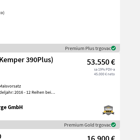
to)
Premium Plus trgovac
(Kemper 390Plus)
53.550 €
sa 19% PDV-a
45.000 € neto
Maisvorsatz
enf
erge GmbH
Premium Gold trgovac
0
16.900 €