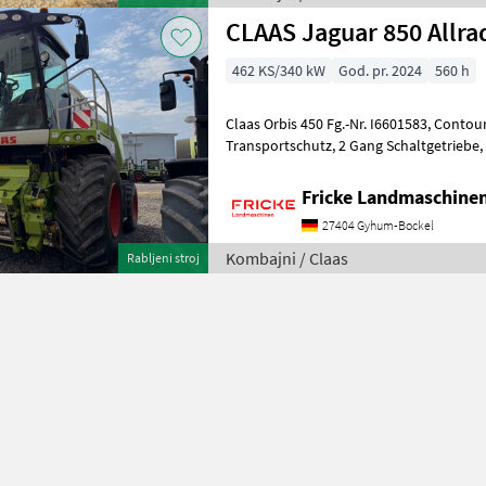
CLAAS Jaguar 850 Allra
462 KS/340 kW
God. pr. 2024
560 h
Claas Orbis 450 Fg.-Nr. I6601583, Contour Bodenanpassung,
Transportschutz, 2 Gang Schaltgetriebe, V Classic 24 Messertrommel,
Korn CRacker M 80/100, Auswurfk
Fricke Landmaschin
27404 Gyhum-Bockel
Kombajni / Claas
Rabljeni stroj