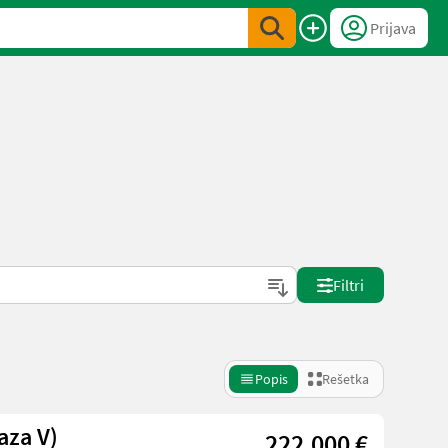
Prijava
Filtri
Popis
Rešetka
aza V)
222.000 €