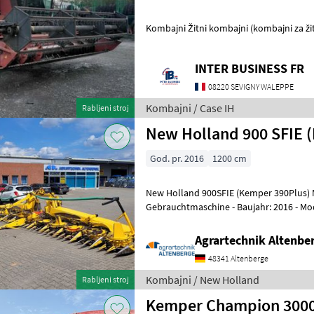
Kombajni Žitni kombajni (kombajni za ži
INTER BUSINESS FR
08220 SEVIGNY WALEPPE
Kombajni / Case IH
Rabljeni stroj
New Holland 900 SFIE 
God. pr. 2016
1200 cm
New Holland 900SFIE (Kemper 390Plus) 
Gebrauchtmaschine - Baujahr: 2016 - Modeljahr: 2016 - 12 Reihen bei
75cm Reihe (900cm Arbeitsbreite) - Reih
Agrartechnik Altenb
48341 Altenberge
Kombajni / New Holland
Rabljeni stroj
Kemper Champion 300