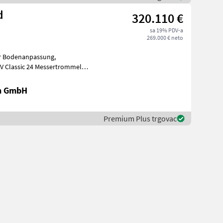
d
320.110 €
sa 19% PDV-a
269.000 € neto
rümmerbe
en GmbH
Premium Plus trgovac