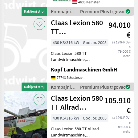
4633 Kematen
professionelle
9680
Erntearbeiten. Mit 6.650
Kombajni /
Premium Plus trgovac
WTS
Rabljeni stroj
Betriebsstunden u
Claas
Claas Lexion 580
9780
94.010
CTS
TT
€
C670
Landwirtmaschine
430 KS/316 kW
God. pr. 2005
sa 19% PDV-
S780
a
Mercedes-Mo
79.000 €
Claas Lexion 580 TT
T 670
neto
Allrad
Landwirtmaschine,
Mercedes Motor, 2.998
T550
Kopf Landmaschinen GmbH
Trommelstunden (Int.Nr.
T550
17804) AutoContour
77743 Schutterzell
Hillmaster
Schneidwerksregelung,
Kombajni /
Premium Plus trgovac
Rabljeni stroj
Beleuchtung für klappbare
T550i
Claas
HM
Claas Lexion 580
Vorsatzgerät
105.910
TT Allrad
T560
€
Landwirtmaschine
T560
430 KS/316 kW
God. pr. 2005
sa 19% PDV-
Hillmaster
a
Merc
89.000 €
Prikaži
Claas Lexion 580 TT Allrad
neto
sve
Landwirtmaschine,