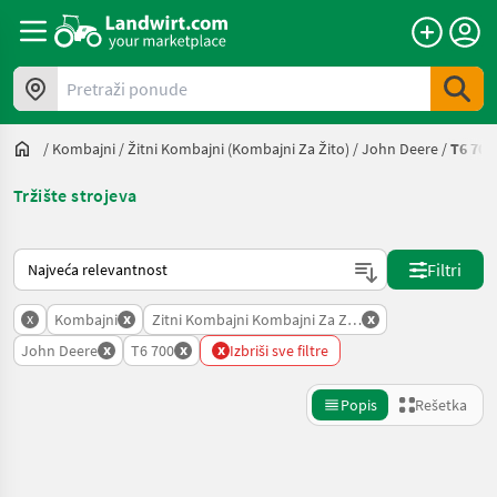
Pretraži ponude
/
Kombajni
/
Žitni Kombajni (kombajni Za Žito)
/
John Deere
/
T6 700
Tržište strojeva
Tako se sortira na Landwirt.com
Filtri
x
x
x
Kombajni
Zitni Kombajni Kombajni Za Zito
x
x
x
John Deere
T6 700
Izbriši sve filtre
Popis
Rešetka