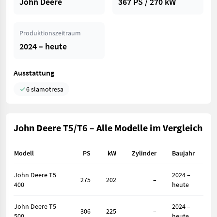
John Deere
367 PS / 270 kW
Produktionszeitraum
2024 – heute
Ausstattung
6 slamotresa
John Deere T5/T6 – Alle Modelle im Vergleich
Modell
PS
kW
Zylinder
Baujahr
John Deere T5
2024 –
275
202
–
400
heute
John Deere T5
2024 –
306
225
–
500
heute