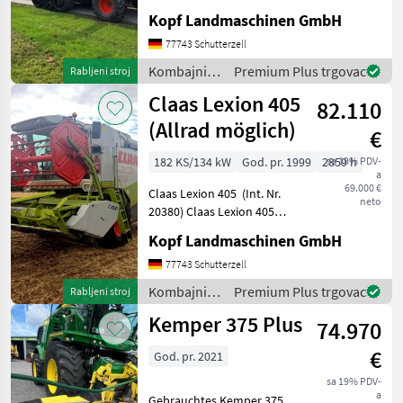
Mercedes Motor, 2998
Kopf Landmaschinen GmbH
MARKETPLACE
Trommelstunden (Int. Nr.
17804) AutoContour
77743 Schutterzell
Ponude
Mali
Schneidwerksregelung,
Marketplace
Kombajni /
Premium Plus trgovac
Rabljeni stroj
trgovaca
oglasi
Beleuchtung für klappbare
Claas
Claas Lexion 405
Vorsa
82.110
(Allrad möglich)
€
182 KS/134 kW
God. pr. 1999
2859 h
sa 19% PDV-
a
69.000 €
Claas Lexion 405 (Int. Nr.
neto
20380) Claas Lexion 405
Baujahr 1999 Perkins Motor
Kopf Landmaschinen GmbH
1006-60TW 125kW / 170 PS
(ECE) 134 kW / 182 PS
77743 Schutterzell
brutto 3.062 ha 2.859
Kombajni /
Premium Plus trgovac
Rabljeni stroj
Betriebsstunden
Claas
Kemper 375 Plus
74.970
€
God. pr. 2021
sa 19% PDV-
a
Gebrauchtes Kemper 375