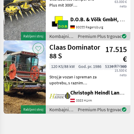
63.000 €
Plus mit 300F
neto
Zusatzfahrwerk Baujahr
07.2021 * AHC -
D.O.B. & Völk GmbH, Filiale Regensburg
Automatische
93055 Regensburg
Höhenführung *
Zünslerbügel * Komfort
Kombajni /
Premium Plus trgovac
Rabljeni stroj
Zusatzfahrwerk 300F Das
Kemper
Claas Dominator
Maisgebiss
17.515
88 S
€
120 KS/88 kW
God. pr. 1986
5334 h
sa PDV-om
360 cm
15.500 €
neto
Stroj je vozan i spreman za
upotrebu, s raznim
kozmetičkim nedostacima
Christoph Heindl Landtechnik GmbH, Inning
primjerenim njegovoj
starosti. - Perkins 5, 8L
3383 Hürm
motor 120 KS - Ručni
Kombajni /
Premium Plus trgovac
Rabljeni stroj
mjenjač, 20 km/h - 5 slamo
Claas