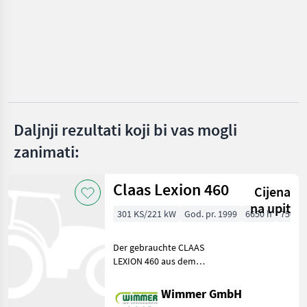
KATEGORIJU
John Deere
Claas
New Holland
Daljnji rezultati koji bi vas mogli
Fendt
zanimati:
Case IH
Claas Lexion 460
Massey Ferguson
Cijena
na upit
Prikaži
301 KS/221 kW
God. pr. 1999
6650 h
750 c
sve
(12)
Der gebrauchte CLAAS
LEXION 460 aus dem
MODEL
Baujahr 1999 ist ein
leistungsstarker und
Wimmer GmbH
bewährter Mähdrescher für