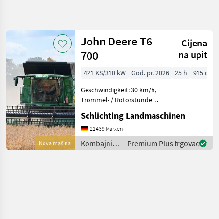
Precizirajte
pretragu
John Deere T6
Cijena
Kategorija
Država
Filtri
5
700
na upit
421 KS/310 kW
God. pr. 2026
25 h
915 cm
Prikaži 1
TRENUTNA
Poništi
STAZA
rezultata
Geschwindigkeit: 30 km/h,
Poljoprivredna
Trommel- / Rotorstunden:
tehnika
15, Häcksler,
Schlichting Landmaschinen
Haspelhorizontalverstellung,
Kombajni
Zweirad, Kabine,
21439 Marxen
Zitni
Leistungsmonitor,
Kombajni
Kombajni /
Premium Plus trgovac
Nova mašina
Pendelausgleich, Radio, Rev
Kombajni
John Deere
Za Zito
John
Deere
T6
700
ODABERITE