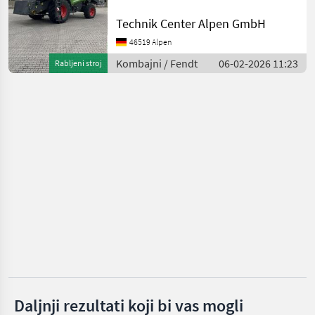
vorne: 650/75 R32 Bereifung
hinten: 460/70 R24
Technik Center Alpen GmbH
Fendt
automatische
46519 Alpen
Anhängekupplung Proline
Claas
Kabine Luftsitz
Kombajni / Fendt
06-02-2026 11:23
Rabljeni stroj
Durchsatzanzeige
John Deere
New Holland
Case IH
Massey Ferguson
Prikaži
sve
(12)
MODEL
Daljnji rezultati koji bi vas mogli