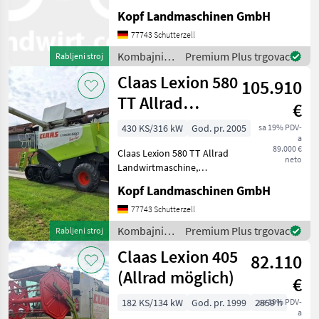
Mercedes Motor, 2.998
Kopf Landmaschinen GmbH
Trommelstunden (Int.Nr.
17804) AutoContour
77743 Schutterzell
Schneidwerksregelung,
Kombajni /
Premium Plus trgovac
Rabljeni stroj
Beleuchtung für klappbare
Claas
Claas Lexion 580
Vorsatzgerät
105.910
TT Allrad
€
Landwirtmaschine
430 KS/316 kW
God. pr. 2005
sa 19% PDV-
a
Merc
89.000 €
Claas Lexion 580 TT Allrad
neto
Landwirtmaschine,
Mercedes Motor, 2998
Kopf Landmaschinen GmbH
Trommelstunden (Int. Nr.
17804) AutoContour
77743 Schutterzell
Schneidwerksregelung,
Kombajni /
Premium Plus trgovac
Rabljeni stroj
Beleuchtung für klappbare
Claas
Claas Lexion 405
Vorsa
82.110
(Allrad möglich)
€
182 KS/134 kW
God. pr. 1999
2859 h
sa 19% PDV-
a