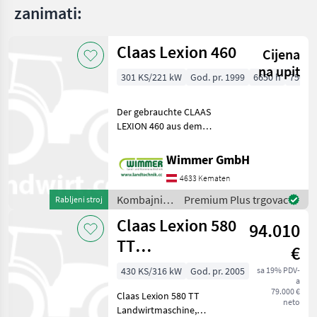
5255
zanimati:
L
Ideal
Claas Lexion 460
10TA
Cijena
na upit
Ideal
301 KS/221 kW
God. pr. 1999
6650 h
750 c
7
Ideal
Der gebrauchte CLAAS
7 PL
LEXION 460 aus dem
IDEAL
Baujahr 1999 ist ein
7T
leistungsstarker und
Wimmer GmbH
bewährter Mähdrescher für
IDEAL
4633 Kematen
8 T
professionelle
Erntearbeiten. Mit 6.650
Kombajni /
Premium Plus trgovac
Rabljeni stroj
Betriebsstunden u
MARKETPLACE
Claas
Claas Lexion 580
94.010
Ponude
Mali
TT
Marketplace
€
trgovaca
oglasi
Landwirtmaschine
430 KS/316 kW
God. pr. 2005
sa 19% PDV-
a
Mercedes-Mo
79.000 €
Claas Lexion 580 TT
neto
Landwirtmaschine,