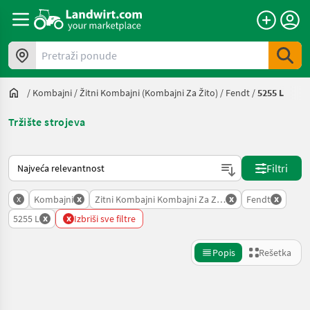
Pretraži ponude
/
Kombajni
/
Žitni Kombajni (kombajni Za Žito)
/
Fendt
/
5255 L
Tržište strojeva
Tako se sortira na Landwirt.com
Filtri
x
x
x
x
Kombajni
Zitni Kombajni Kombajni Za Zito
Fendt
x
x
5255 L
Izbriši sve filtre
Popis
Rešetka