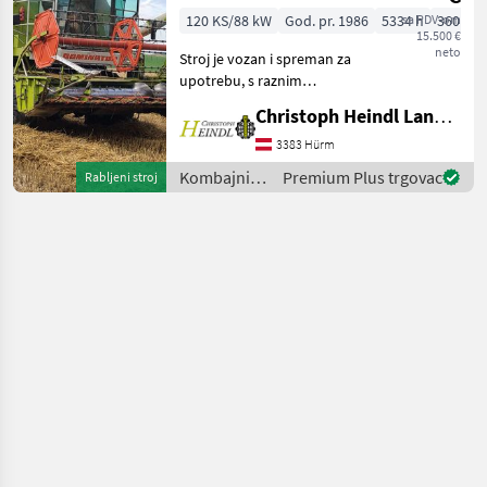
120 KS/88 kW
God. pr. 1986
5334 h
sa PDV-om
360 cm
15.500 €
neto
Stroj je vozan i spreman za
upotrebu, s raznim
kozmetičkim nedostacima
Christoph Heindl Landtechnik GmbH, Inning
primjerenim njegovoj
starosti. - Perkins 5, 8L
3383 Hürm
motor 120 KS - Ručni
Kombajni /
Premium Plus trgovac
Rabljeni stroj
mjenjač, 20 km/h - 5 slamo
Claas