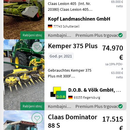
69.000 €
Claas Lexion 405 (Int. Nr.
neto
20380) Claas Lexion 405
Baujahr 1999 Perkins Motor
Kopf Landmaschinen GmbH
1006-60TW 125kW / 170 PS
(ECE) 134 kW / 182 PS
77743 Schutterzell
brutto 3.062 ha 2.859
Kombajni /
Premium Plus trgovac
Rabljeni stroj
Betriebsstunden
Claas
Kemper 375 Plus
74.970
€
God. pr. 2021
sa 19% PDV-
a
Gebrauchtes Kemper 375
63.000 €
Plus mit 300F
neto
Zusatzfahrwerk Baujahr
07.2021 * AHC -
D.O.B. & Völk GmbH, Filiale Regensburg
Automatische
93055 Regensburg
Höhenführung *
Zünslerbügel * Komfort
Kombajni /
Premium Plus trgovac
Rabljeni stroj
Zusatzfahrwerk 300F Das
Kemper
Claas Dominator
Maisgebiss
17.515
88 S
€