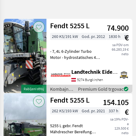
Precizirajte
pretragu
Fendt 5255 L
74.900
Kategorija
Država
Filtri
5
€
260 KS/191 kW
God. pr. 2012
1830 h
550 c
sa PDV-om
Prikaži 2
TRENUTNA
Poništi
66.283,19 €
- 7, 4L 6-Zylinder Turbo
STAZA
rezultata
neto
Motor - hydrostatisches 4
Poljoprivredna
Gang Getriebe -
tehnika
Klimaanlage - Luftfedersitz -
Landtechnik Eidenhammer GmbH
Kombajni
5 Schüttler - Häcksler und
5274 Burgkirchen
Spreuverteiler - 3 Trommel
Zitni
Kombajni
Dreschsys
Kombajni /
Premium Gold trgovac
Rabljeni stroj
Kombajni
Fendt
Za Zito
Fendt 5255 L
154.105
Fendt
€
262 KS/193 kW
God. pr. 2021
337 h
5255
L
sa 19% PDV-
a
5255 L gebr. Fendt
129.500 €
ODABERITE
Mähdrescher Bereifung
neto
KATEGORIJU