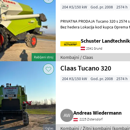
204 KS/150 kW
God. pr. 2008
2574 h
PRIVATNA PRODAJA Tucano 320 s 2574 sati rada motora, dobro stanje
Bez hedera Lokacija kod kupca Oprema MD_B04_0010 Upravljanje
hederom CONTOUR MD_B05_0010 Rasvj
Schuster Landtechni
2041 Grund
Kombajni / Claas
Rabljeni stroj
Claas Tucano 320
204 KS/150 kW
God. pr. 2008
2574 h
Andreas Wiedermann
2225 Zistersdorf
Kombajni / Žitni kombajni (kombajni
Oglas