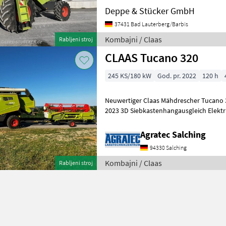
Deppe & Stücker GmbH
37431 Bad Lauterberg/Barbis
Kombajni / Claas
Rabljeni stroj
CLAAS Tucano 320
245 KS/180 kW
God. pr. 2022
120 h
Neuwertiger Claas Mähdrescher Tucano 3
2023 3D Siebkastenhangausgleich Elektr
Untersieb Cebis Terminal Obenent
Agratec Salching
94330 Salching
Kombajni / Claas
Rabljeni stroj