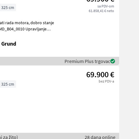
sa PDV-om
325 cm
61.858,41 € neto
e
k Grund
Premium Plus trgovac
69.900 €
bez PDV-a
325 cm
 za žito)
28 dana online