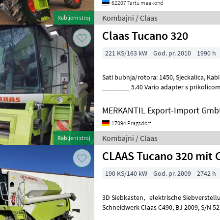
62207 Tartu maakond
Kombajni / Claas
Rabljeni stroj
Claas Tucano 320
221 KS/163 kW
God. pr. 2010
1990 h
Sati bubnja/rotora: 1450, Sjeckalica, Kabina, Rotirajuće svjetlo, Tresač
________ 5.40 Vario adapter s prikolicom
uljanu repicu s desne str
MERKANTIL Export-Import Gm
17094 Pragsdorf
Kombajni / Claas
Rabljeni stroj
CLAAS Tucano 320 mit 
190 KS/140 kW
God. pr. 2009
2742 h
3D Siebkasten, elektrische Siebverstel
Schneidwerk Claas C490, BJ 2009, S/N 52700507. inkl.
Schneidwerkswagen, BJ 2009, S/