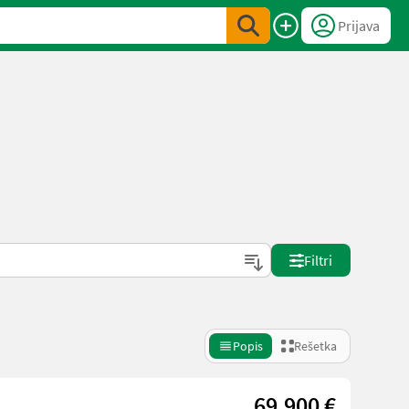
Prijava
Filtri
Popis
Rešetka
69.900 €