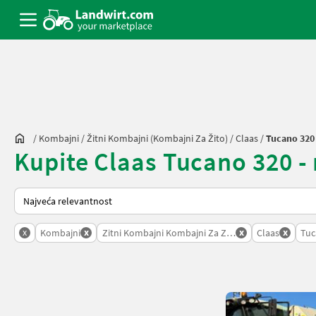
/
Kombajni
/
Žitni Kombajni (kombajni Za Žito)
/
Claas
/
Tucano 320
Kupite Claas Tucano 320 - n
Tako se sortira na Landwirt.com
x
x
x
x
Kombajni
Zitni Kombajni Kombajni Za Zito
Claas
Tuc