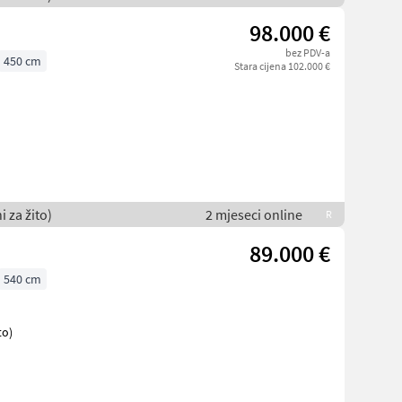
98.000 €
bez PDV-a
450 cm
Stara cijena 102.000 €
 za žito)
2 mjeseci online
R
89.000 €
540 cm
to)