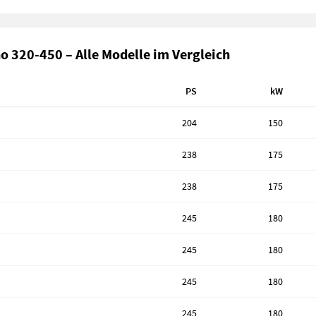
o 320-450 – Alle Modelle im Vergleich
PS
kW
204
150
238
175
238
175
245
180
245
180
245
180
245
180