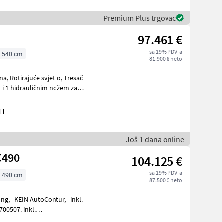
Premium Plus trgovac
97.461 €
sa 19% PDV-a
540 cm
81.900 € neto
 i 1 hidrauličnim nožem za
bH
Još 1 dana online
C490
104.125 €
sa 19% PDV-a
490 cm
87.500 € neto
lung, KEIN AutoContur, inkl.
N 71916679.