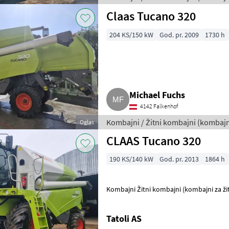
Claas Tucano 320
204 KS/150 kW
God. pr. 2009
1730 h
Michael Fuchs
4142 Falkenhof
Kombajni / Žitni kombajni (kombajni
Oglas
CLAAS Tucano 320
190 KS/140 kW
God. pr. 2013
1864 h
Kombajni Žitni kombajni (kombajni za ži
Tatoli AS