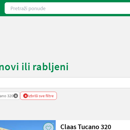
Pretraži ponude
ovi ili rabljeni
x
x
ano 320
Izbriši sve filtre
Claas Tucano 320