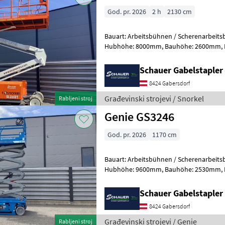
God. pr. 2026
2 h
2130 cm
Bauart: Arbeitsbühnen / Scherenarbeitsbühne, Tragkraf
Hubhöhe: 8000mm, Bauhöhe: 2600mm, Batterie: Starter 12V ,
Sonderausstattung: CE Zertifika
Schauer Gabelstaple
8424 Gabersdorf
Građevinski strojevi / Snorkel
Rabljeni stroj
Genie GS3246
God. pr. 2026
1170 cm
Bauart: Arbeitsbühnen / Scherenarbeitsbühne, Tragkraf
Hubhöhe: 9600mm, Bauhöhe: 2530mm, Batterie: Trojan 6V 228Ah
Zustand: Neu, Bereifung vorne: Vollg
Schauer Gabelstaple
8424 Gabersdorf
Građevinski strojevi / Genie
Rabljeni stroj