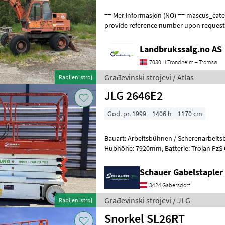
== Mer informasjon (NO) == mascus_category: excavators Please
provide reference number upon request
en.landbrukssalg.no/9504 for more image
Landbrukssalg.no AS
7080 H Trondheim – Tromsø
Građevinski strojevi / Atlas
Rabljeni stroj
JLG 2646E2
God. pr. 1999
1406 h
1170 cm
Bauart: Arbeitsbühnen / Scherenarbeitsbühne, Tragkraf
Hubhöhe: 7920mm, Batterie: Trojan PzS 6V 225Ah Zustand: 60 - 80%,
Bereifung vorne: Vollgummi Einfach 8
Schauer Gabelstaple
8424 Gabersdorf
Građevinski strojevi / JLG
Rabljeni stroj
Snorkel SL26RT