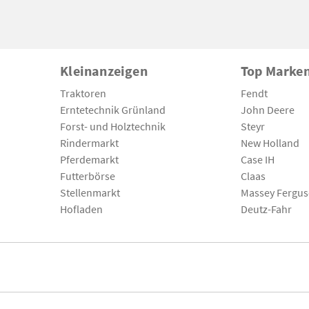
Kleinanzeigen
Top Marke
Traktoren
Fendt
Erntetechnik Grünland
John Deere
Forst- und Holztechnik
Steyr
Rindermarkt
New Holland
Pferdemarkt
Case IH
Futterbörse
Claas
Stellenmarkt
Massey Fergu
Hofladen
Deutz-Fahr