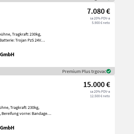
7.080 €
sa 20% PDV-a
5.900 € neto
t: 230kg,
gen Ein
r GmbH
Premium Plus trgovac
15.000 €
sa 20% PDV-a
12.500 € neto
: 230kg,
nda
r GmbH