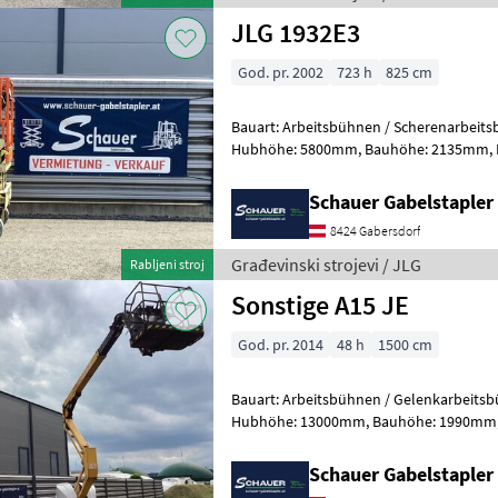
JLG 1932E3
God. pr. 2002
723 h
825 cm
Bauart: Arbeitsbühnen / Scherenarbeitsbühne, Tragkraf
Hubhöhe: 5800mm, Bauhöhe: 2135mm, Batterie: Trojan PzS 24V
Zustand: Neu, Bereifung vorne: Banda
Schauer Gabelstaple
8424 Gabersdorf
Građevinski strojevi / JLG
Rabljeni stroj
Sonstige A15 JE
God. pr. 2014
48 h
1500 cm
Bauart: Arbeitsbühnen / Gelenkarbeitsbühne, Tragkraft
Hubhöhe: 13000mm, Bauhöhe: 1990mm, Bereifung vorne: Bandagen
Einfach 60 - 80% , Bereifung hinten: Ba
Schauer Gabelstaple