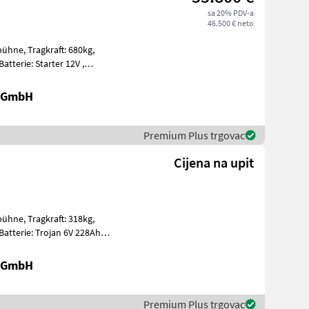
sa 20% PDV-a
46.500 € neto
t: 680kg,
t, Edelstahl
r GmbH
Premium Plus trgovac
Cijena na upit
t: 318kg,
ummi E
r GmbH
Premium Plus trgovac