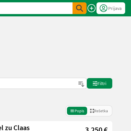
Prijava
Filtri
Popis
Rešetka
l zu Claas
3.250 €