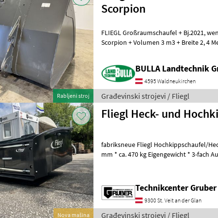
Scorpion
FLIEGL Großraumschaufel + Bj.2021, wenig benutzt + passend zu Claas
Scorpion + Volumen 3 m3 + Breite 2, 4 Me
max. 1.5 Meter Građevi
BULLA Landtechnik 
4595 Waldneukirchen
Građevinski strojevi / Fliegl
Rabljeni stroj
Fliegl Heck- und Hochk
fabriksneue Fliegl Hochkippschaufel/He
mm * ca. 470 kg Eigengewicht * 3-fach A
Dreipunkt und Euroaufnahme
Technikcenter Grube
9300 St. Veit an der Glan
Građevinski strojevi / Fliegl
Nova mašina