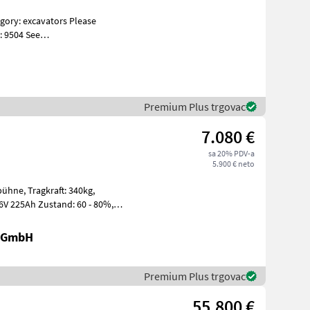
: 9504 See
s Specificati
Premium Plus trgovac
7.080 €
sa 20% PDV-a
5.900 € neto
t: 340kg,
r GmbH
Premium Plus trgovac
55.800 €