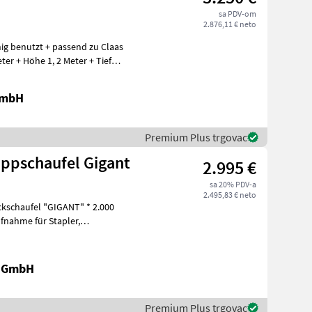
sa PDV-om
2.876,11 € neto
ter + Höhe 1, 2 Meter + Tiefe
GmbH
Premium Plus trgovac
ippschaufel Gigant
2.995 €
sa 20% PDV-a
2.495,83 € neto
ckschaufel "GIGANT" * 2.000
ufnahme für Stapler,
r GmbH
Premium Plus trgovac