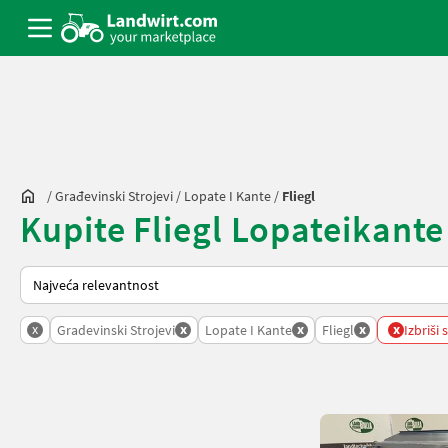
/
Građevinski Strojevi
/
Lopate I Kante
/
Fliegl
Kupite Fliegl Lopateikante -
Tako se sortira na Landwirt.com
x
x
x
x
x
Gradevinski Strojevi
Lopate I Kante
Fliegl
Izbriši 