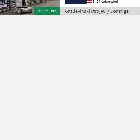
8424 Gabersdorf
Građevinski strojevi / Sonstige
Rabljeni stroj