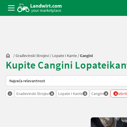
/
Građevinski Strojevi
/
Lopate I Kante
/
Cangini
Kupite Cangini Lopateikante
Tako se sortira na Landwirt.com
x
x
x
x
x
Gradevinski Strojevi
Lopate I Kante
Cangini
Izbriš