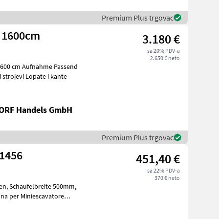
Premium Plus trgovac
L 1600cm
3.180 €
sa 20% PDV-a
2.650 € neto
 1600 cm Aufnahme Passend
 Bagger Građevinski strojevi Lopate i kante
RF Handels GmbH
Premium Plus trgovac
Z1456
451,40 €
sa 22% PDV-a
370 € neto
00mm,
a 500mm