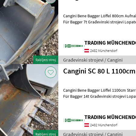
Cangini Bene Bagger Löffel 800cm Aufn
Für Bagger 7t Građevinski strojevi Lo
TRADING MÜNCHENDO
2482 Münchendorf
Građevinski strojevi / Cangini
Rabljeni stroj
Cangini SC 80 L 1100cm
Cangini Bene Bagger Löffel 1100cm Sta
Für Bagger 14t Građevinski strojevi 
TRADING MÜNCHENDO
2482 Münchendorf
Građevinski strojevi / Cangini
Rabljeni stroj