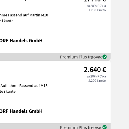
sa 20% PDV-a
1.200 € neto
ahme Passend auf Martin M10
pate i kante
RF Handels GmbH
Premium Plus trgovac
2.640 €
sa 20% PDV-a
2.200 € neto
rr Aufnahme Passend auf M18
Lopate i kante
RF Handels GmbH
Premium Plus trgovac