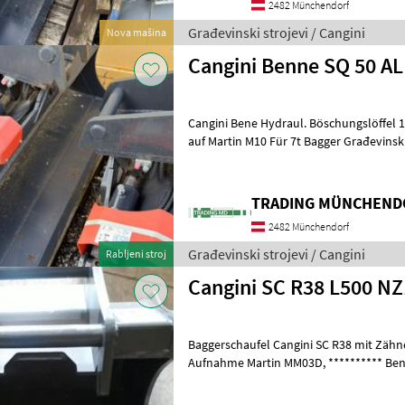
2482 Münchendorf
Građevinski strojevi / Cangini
Nova mašina
Cangini Benne SQ 50 A
Cangini Bene Hydraul. Böschungslöffel
auf Martin M10 Für 7t
TRADING MÜNCHENDO
2482 Münchendorf
Građevinski strojevi / Cangini
Rabljeni stroj
Cangini SC R38 L500 N
Baggerschaufel Cangini SC R38 mit Zähnen, Schaufelbreite 5
Aufnahme Martin MM03D, ********** Benna per Miniescavatore
Cangini SC R38 con denti, larghezz