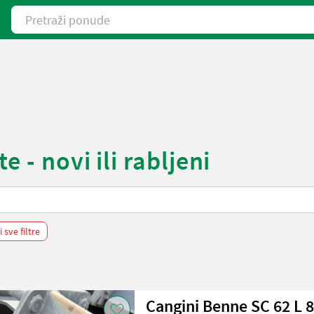
Pretraži ponude
 - novi ili rabljeni
i sve filtre
Cangini Benne SC 62 L