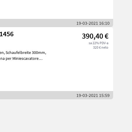
19-03-2021 16:10
Z1456
390,40 €
sa 22% PDV-a
320 € neto
00mm,
a 300mm
19-03-2021 15:59