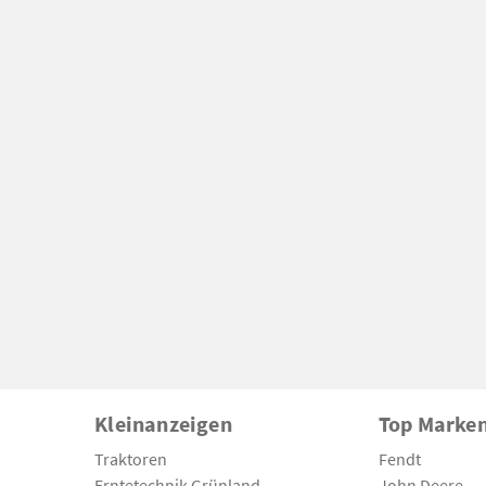
Kleinanzeigen
Top Marke
Traktoren
Fendt
Erntetechnik Grünland
John Deere