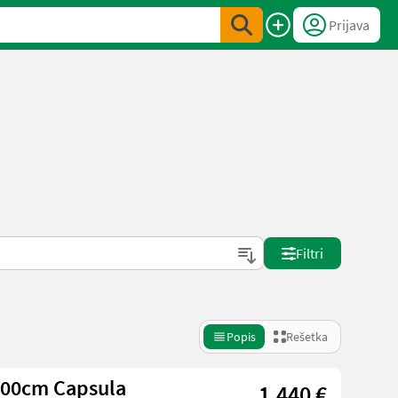
Prijava
Filtri
Popis
Rešetka
 800cm Capsula
1.440 €