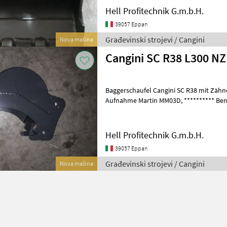
Hell Profitechnik G.m.b.H.
39057 Eppan
Građevinski strojevi / Cangini
Nova mašina
Cangini SC R38 L300 N
Baggerschaufel Cangini SC R38 mit Zähnen, Schaufelbreite 3
Aufnahme Martin MM03D, ********** Benna per Miniescavatore
Cangini SC R38 con denti, larghezz
Hell Profitechnik G.m.b.H.
39057 Eppan
Građevinski strojevi / Cangini
Nova mašina