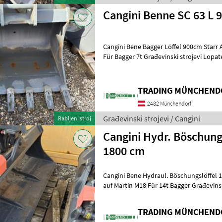
Cangini Benne SC 63 L
Cangini Bene Bagger Löffel 900cm Star
Für Bagger 7t Građevinski strojevi Lo
TRADING MÜNCHENDO
2482 Münchendorf
Građevinski strojevi / Cangini
Rabljeni stroj
Cangini Hydr. Böschung
1800 cm
Cangini Bene Hydraul. Böschungslöffel
auf Martin M18 Für 
TRADING MÜNCHENDO