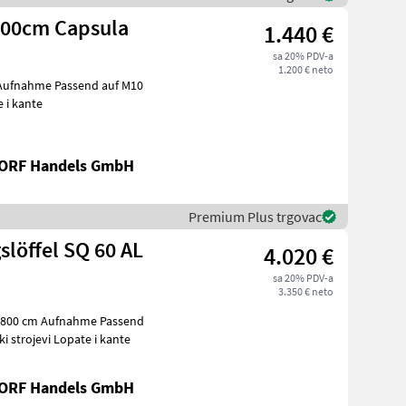
 900cm Capsula
1.440 €
sa 20% PDV-a
1.200 € neto
r Aufnahme Passend auf M10
pate i kante
RF Handels GmbH
Premium Plus trgovac
slöffel SQ 60 AL
4.020 €
sa 20% PDV-a
3.350 € neto
 1800 cm Aufnahme Passend
14t Bagger Građevinski strojevi Lopate i kante
RF Handels GmbH