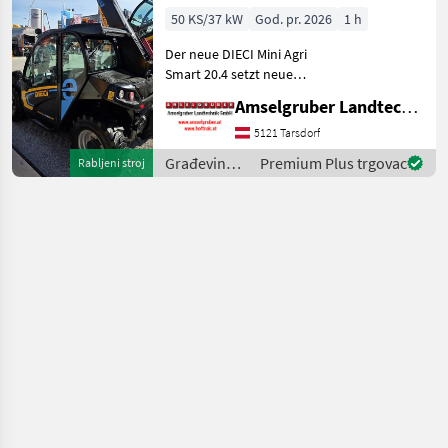
ELEKTRO
50 KS/37 kW
God. pr. 2026
1 h
Teleskoplader
Der neue DIECI Mini Agri
TOP
Smart 20.4 setzt neue
Maßstäbe auf dem Mini-
Amselgruber Landtechnik GmbH
Teleskopladermarkt. 100 %
Elektro! -Größte Kabine
5121 Tarsdorf
(Baugleich vom Modell 26.6
Građevinski
Premium Plus trgovac
Rabljeni stroj
Mini Agri) -Echt
strojevi /
Dieci