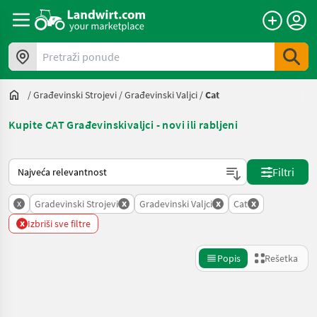
Pretraži ponude
/
Građevinski Strojevi
/
Građevinski Valjci
/
Cat
Kupite CAT Građevinskivaljci - novi ili rabljeni
Tako se sortira na Landwirt.com
Filtri
x
x
x
x
Gradevinski Strojevi
Gradevinski Valjci
Cat
x
Izbriši sve filtre
Popis
Rešetka