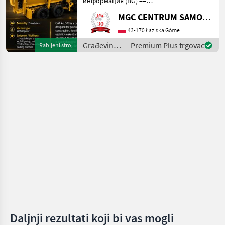
информация (BG) ==
Bomag
Оторизираният дилър на
MGC CENTRUM SAMOCHODOW DOSTAWCZYCH
SUBARU в Лазиска Горне
Ammann
представя
43-170 Łaziska Górne
асфалтополагащата
Građevinski
Premium Plus trgovac
Rabljeni stroj
Hamm
машина CATERPILLAR AP
strojevi /
300. Тази машина е без
CAT
инциден
JCB
Rammax
Prikaži
sve
(11)
MARKETPLACE
Ponude
Mali
Marketplace
trgovaca
oglasi
Daljnji rezultati koji bi vas mogli