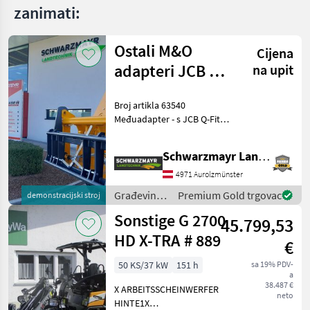
zanimati:
Ostali M&O
Cijena
adapteri JCB Q -
na upit
Odgovaraju
Broj artikla 63540
EURO
Međuadapter - s JCB Q-Fit
standardima
na EURO spojku - s
centralnim zaključavanjem
Schwarzmayr Landtechnik GmbH - Aurolzmünster
- s nosivošću od 3, 0 tone
VFG - rabljeno Prodajni tim
4971 Aurolzmünster
tvrtke Schwarzmayr
Građevinski
Premium Gold trgovac
demonstracijski stroj
strojevi /
Sonstige G 2700
45.799,53
Sonstige
HD X-TRA # 889
€
50 KS/37 kW
151 h
sa 19% PDV-
a
38.487 €
X ARBEITSSCHEINWERFER
neto
HINTE1X