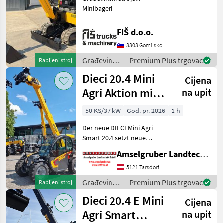
Minibageri
FIŠ d.o.o.
3303 Gomilsko
Građevinski
Premium Plus trgovac
Rabljeni stroj
strojevi /
Dieci 20.4 Mini
Cijena
JCB
Agri Aktion mit
na upit
Österreichpaket
50 KS/37 kW
God. pr. 2026
1 h
Der neue DIECI Mini Agri
Smart 20.4 setzt neue
Maßstäbe auf dem Mini-
Amselgruber Landtechnik GmbH
Teleskopladermarkt. Stufe
5 Motor - -Größte Kabine
5121 Tarsdorf
(Baugleich vom Modell 26.6
Građevinski
Premium Plus trgovac
Rabljeni stroj
Mini Agri) -50
strojevi /
Dieci 20.4 E Mini
Cijena
Dieci
Agri Smart
na upit