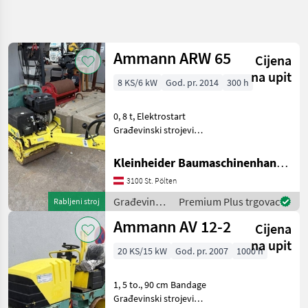
Precizirajte
pretragu
Ammann ARW 65
Cijena
Kategorija
Država
Filtri
4
na upit
8 KS/6 kW
God. pr. 2014
300 h
Prikaži
TRENUTNA
Poništi
16
0, 8 t, Elektrostart
STAZA
rezultata
Građevinski strojevi
Izgradnja
Građevinski valjci
Gradevinski
Kleinheider Baumaschinenhandel GmbH.
Strojevi
3100 St. Pölten
Gradevinski
Valjci
Građevinski
Premium Plus trgovac
Rabljeni stroj
strojevi /
Ammann
Ammann AV 12-2
Cijena
Ammann
na upit
ODABERITE
20 KS/15 kW
God. pr. 2007
1000 h
KATEGORIJU
Ammann
1, 5 to., 90 cm Bandage
Građevinski strojevi