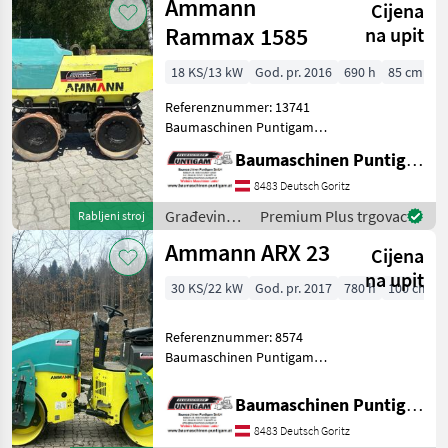
Ammann
Cijena
Rammax 1585
na upit
18 KS/13 kW
God. pr. 2016
690 h
85 cm
Referenznummer: 13741
Baumaschinen Puntigam
GmbH Unser Spezialgebiet:
Baumaschinen Puntigam GmbH
Ankauf - Verkauf -
Vermietung von
8483 Deutsch Goritz
Baumaschinen Besuchen
Građevinski
Premium Plus trgovac
Rabljeni stroj
Sie unsere
strojevi /
Ammann ARX 23
Baumaschinenangebote au
Cijena
Ammann
na upit
30 KS/22 kW
God. pr. 2017
780 h
100 cm
Referenznummer: 8574
Baumaschinen Puntigam
GmbH Unser Spezialgebiet:
Ankauf - Verkauf -
Baumaschinen Puntigam GmbH
Vermietung von
8483 Deutsch Goritz
Baumaschinen Besuchen