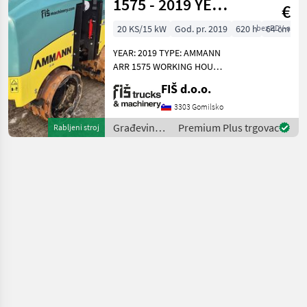
1575 - 2019 YEAR
€
- 620 WORKING
20 KS/15 kW
God. pr. 2019
620 h
bez PDV-a
64 cm
HOURS
YEAR: 2019 TYPE: AMMANN
ARR 1575 WORKING HOURS:
620 ENGINE: DIESEL
FIŠ d.o.o.
YANMAR - 14.6KW WEIGHT
1340KG DRUM WIDTH 64CM
3303 Gomilsko
QUICK AND SLOW MOVING
Građevinski
Premium Plus trgovac
Rabljeni stroj
SPEED 2 LEVELS OF VIBRA
strojevi /
Ammann