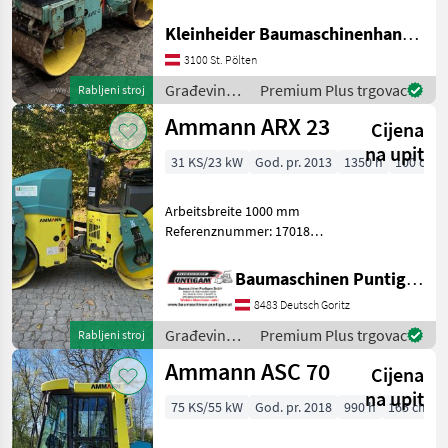
Građevinski valjci
Bomag
Kleinheider Baumaschinenhandel GmbH.
Hamm
3100 St. Pölten
Građevinski
Premium Plus trgovac
Rabljeni stroj
JCB
strojevi /
Ammann ARX 23
Cijena
Ammann
Rammax
na upit
31 KS/23 kW
God. pr. 2013
1350 h
100 cm
Benford
Arbeitsbreite 1000 mm
Prikaži
Referenznummer: 17018
sve
Baumaschinen Puntigam
(11)
GmbH Unser Spezialgebiet:
Baumaschinen Puntigam GmbH
Ankauf - Verkauf -
MODEL
8483 Deutsch Goritz
Vermietung von
Baumaschinen Besuchen
Građevinski
Premium Plus trgovac
Rabljeni stroj
Sie unsere Ba
strojevi /
Ammann ASC 70
Cijena
Ammann
ARX
na upit
23
75 KS/55 kW
God. pr. 2018
990 h
165 cm
ARX
26