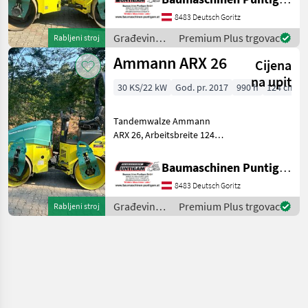
Baumaschinen Puntigam
GmbH Unser Spezialgebiet:
8483 Deutsch Goritz
Ankauf - Verkauf -
Građevinski
Premium Plus trgovac
Rabljeni stroj
Vermietung von Baumasc
strojevi /
Ammann ARX 26
Cijena
Ammann
na upit
30 KS/22 kW
God. pr. 2017
990 h
124 cm
Tandemwalze Ammann
ARX 26, Arbeitsbreite 124
cm, Referenznummer: 1069
Baumaschinen Puntigam
Baumaschinen Puntigam GmbH
GmbH Unser Spezialgebiet:
8483 Deutsch Goritz
Ankauf - Verkauf -
Vermietung von Baumaschi
Građevinski
Premium Plus trgovac
Rabljeni stroj
strojevi /
Ammann