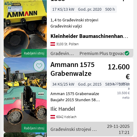
17 KS/13 kW
God. pr. 2020
500 h
1, 4 to Građevinski strojevi
Građevinski valjci
Kleinheider Baumaschinenhandel GmbH.
3100 St. Pölten
Građevinski
Premium Plus trgovac
Rabljeni stroj
strojevi /
Ammann 1575
12.600
Ammann
Grabenwalze
€
34 KS/25 kW
God. pr. 2015
585 h
sa 20% PDV-
100 cm
a
10.500 €
Amman 1575 Grabenwalze
neto
Baujahr 2015 Stunden 585
Guter Zustand Sofort
Ilic Handel
einsatbereit Arbeitszeit von
6842 Koblach
Mo bis Fr 07:30-12:00 13:00-
18:00, Samstag
29-11-2025
Rabljeni stroj
Građevinski strojevi /
17:21
Ammann