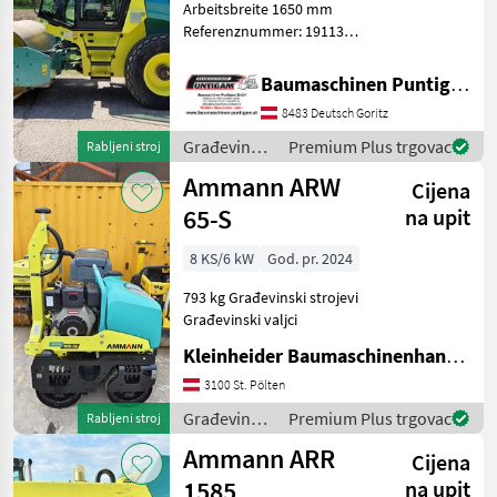
Arbeitsbreite 1650 mm
Referenznummer: 19113
MARKETPLACE
Baumaschinen Puntigam
GmbH Unser Spezialgebiet:
Baumaschinen Puntigam GmbH
Ponude
Mali
Marketplace
Ankauf - Verkauf -
trgovaca
oglasi
8483 Deutsch Goritz
Vermietung von
Baumaschinen Besuchen
Građevinski
Premium Plus trgovac
Rabljeni stroj
Sie unsere Ba
strojevi /
Ammann ARW
Cijena
Ammann
65-S
na upit
8 KS/6 kW
God. pr. 2024
793 kg Građevinski strojevi
Građevinski valjci
Kleinheider Baumaschinenhandel GmbH.
3100 St. Pölten
Građevinski
Premium Plus trgovac
Rabljeni stroj
strojevi /
Ammann ARR
Cijena
Ammann
1585
na upit