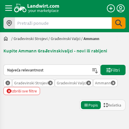
Pretraži ponude
/
Građevinski Strojevi
/
Građevinski Valjci
/
Ammann
Kupite Ammann Građevinskivaljci - novi ili rabljeni
Tako se sortira na Landwirt.com
Filtri
x
x
x
x
Gradevinski Strojevi
Gradevinski Valjci
Ammann
x
Izbriši sve filtre
Popis
Rešetka