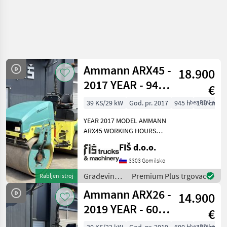
Ammann ARX45 -
18.900
2017 YEAR - 945
€
WORKING
39 KS/29 kW
God. pr. 2017
945 h
bez PDV-a
140 cm
HOURS
YEAR 2017 MODEL AMMANN
ARX45 WORKING HOURS
945 ENGINE DIESEL YANMAR
FIŠ d.o.o.
- 29.6kW WEIGHT 4650kg
ROLLER WIDTH 140cm
3303 Gomilsko
LIGHTS WATER SPRINKLER
Građevinski
Premium Plus trgovac
Rabljeni stroj
SYSTEM 3 VIBRATION MOD
strojevi /
Ammann ARX26 -
14.900
Ammann
2019 YEAR - 600
€
WORKING
bez PDV-a