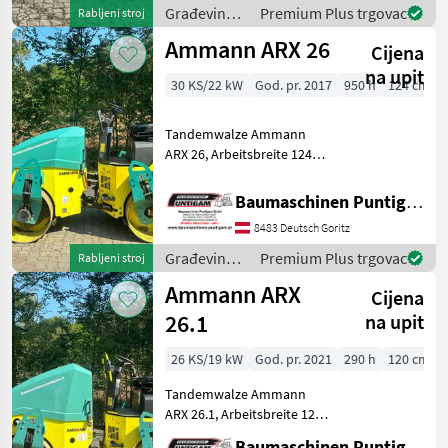
Sie unsere
Građevinski
Premium Plus trgovac
Rabljeni stroj
Baumaschinenangebote
strojevi /
Ammann ARX 26
auc
Cijena
Ammann
na upit
30 KS/22 kW
God. pr. 2017
950 h
124 cm
Tandemwalze Ammann
ARX 26, Arbeitsbreite 124
cm, Referenznummer: 5865
Baumaschinen Puntigam
Baumaschinen Puntigam GmbH
GmbH Unser Spezialgebiet:
8483 Deutsch Goritz
Ankauf - Verkauf -
Vermietung von Baumaschi
Građevinski
Premium Plus trgovac
Rabljeni stroj
strojevi /
Ammann ARX
Cijena
Ammann
26.1
na upit
26 KS/19 kW
God. pr. 2021
290 h
120 cm
Tandemwalze Ammann
ARX 26.1, Arbeitsbreite 120
cm, Referenznummer: 0637
Baumaschinen Puntigam GmbH