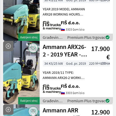
30 KS/22 kW
God. pr. 2019
600 h
120 cm
HOURS
YEAR 2019 MODEL AMMANN
ARX26 WORKING HOURS
600 ENGINE DIESEL YANMAR
FIŠ d.o.o.
- 22.2kW WEIGHT 2460kg
ROLLER WIDTH 120cm
3303 Gomilsko
LIGHTS WATER SPRINKLER
Građevinski
Premium Plus trgovac
Rabljeni stroj
SYSTEM FRONT AND REAR
strojevi /
Ammann ARX26-
17.900
Ammann
2 - 2019 YEAR -
€
220 WORKING
34 KS/25 kW
God. pr. 2019
220 h
bez PDV-a
120 cm
HOURS
YEAR: 2019/11 TYPE:
AMMANN ARX26-2 WORKING
HOURS: 220 ENGINE: DIESEL
FIŠ d.o.o.
KUBOTA - 25KW WEIGHT
2345KG ROLLER WIDTH
3303 Gomilsko
120CM LIGHTS WETTING 2
Građevinski
Premium Plus trgovac
Rabljeni stroj
VIBRATION LEVELS VIBRAT
strojevi /
Ammann ARR
12.900
Ammann