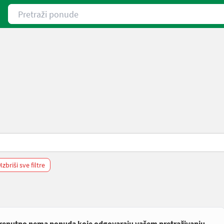
Pretraži ponude
Izbriši sve filtre
renutno nema ponuda koje odgovaraju vašem pretraživanju.