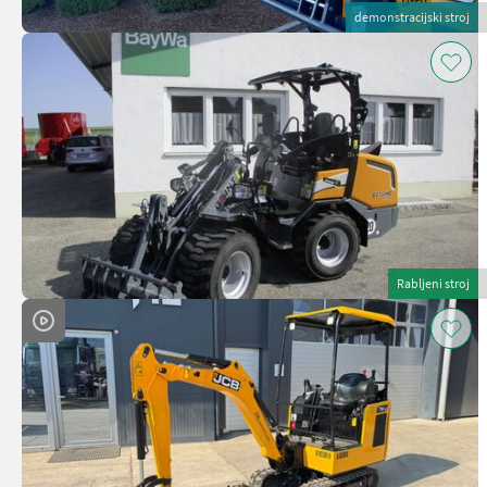
demonstracijski stroj
Rabljeni stroj