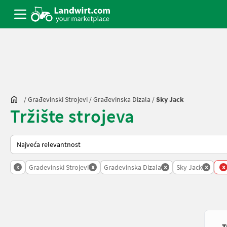
/
Građevinski Strojevi
/
Građevinska Dizala
/
Sky Jack
Tržište strojeva
Tako se sortira na Landwirt.com
x
x
x
x
x
Gradevinski Strojevi
Gradevinska Dizala
Sky Jack
T