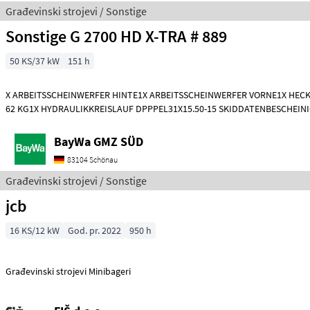
Građevinski strojevi / Sonstige
Sonstige G 2700 HD X-TRA # 889
50 KS/37 kW
151 h
X ARBEITSSCHEINWERFER HINTE1X ARBEITSSCHEINWERFER VORNE1X HEC
62 KG1X HYDRAULIKKREISLAUF DPPPEL31X15.50-15 SKIDDATENBESCHEIN
KMDRUCKFREIER
BayWa GMZ SÜD
83104 Schönau
Građevinski strojevi / Sonstige
jcb
16 KS/12 kW
God. pr. 2022
950 h
Građevinski strojevi Minibageri