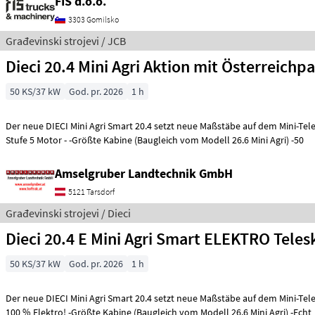
FIŠ d.o.o.
3303 Gomilsko
Građevinski strojevi / JCB
Dieci 20.4 Mini Agri Aktion mit Österreichp
50 KS/37 kW
God. pr. 2026
1 h
Der neue DIECI Mini Agri Smart 20.4 setzt neue Maßstäbe auf dem Mini-Te
Stufe 5 Motor - -Größte Kabine (Baugleich vom Modell 26.6 Mini Agri) -50
Amselgruber Landtechnik GmbH
5121 Tarsdorf
Građevinski strojevi / Dieci
Dieci 20.4 E Mini Agri Smart ELEKTRO Tele
50 KS/37 kW
God. pr. 2026
1 h
Der neue DIECI Mini Agri Smart 20.4 setzt neue Maßstäbe auf dem Mini-Te
100 % Elektro! -Größte Kabine (Baugleich vom Modell 26.6 Mini Agri) -Echt