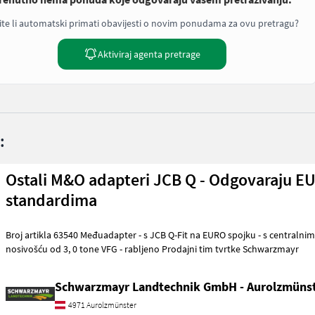
ite li automatski primati obavijesti o novim ponudama za ovu pretragu?
Aktiviraj agenta pretrage
:
Ostali M&O adapteri JCB Q - Odgovaraju E
standardima
Broj artikla 63540 Međuadapter - s JCB Q-Fit na EURO spojku - s centralnim zaključavanjem - s
nosivošću od 3, 0 tone VFG - rabljeno Prodajni tim tvrtke Schwarzmayr
Schwarzmayr Landtechnik GmbH - Aurolzmüns
4971 Aurolzmünster