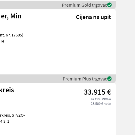
Premium Gold trgovac
er, Min
Cijena na upit
CB Te
Premium Plus trgovac
kreis
33.915 €
sa 19% PDV-a
28.500 € neto
GutachtenStandard Schaufel 110 cm und Palettengabel Neumaschine 2024 3, 1