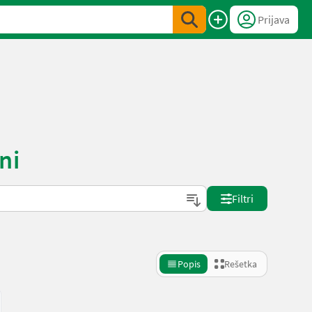
Prijava
ni
Filtri
Popis
Rešetka