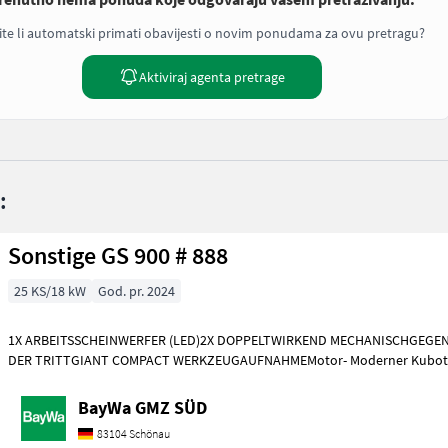
ite li automatski primati obavijesti o novim ponudama za ovu pretragu?
Aktiviraj agenta pretrage
:
Sonstige GS 900 # 888
25 KS/18 kW
God. pr. 2024
1X ARBEITSSCHEINWERFER (LED)2X DOPPELTWIRKEND MECHANISCHGEGE
DER TRITTGIANT COMPACT WERKZEUGAUFNAHMEMotor- Moderner Kubot
Dreizylinderdieselmotor, Typ
BayWa GMZ SÜD
83104 Schönau