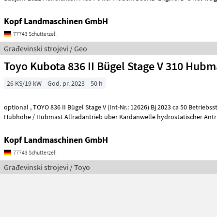
Kopf Landmaschinen GmbH
77743 Schutterzell
Građevinski strojevi / Geo
Toyo Kubota 836 II Bügel Stage V 310 Hubm
26 KS/19 kW
God. pr. 2023
50 h
optional , TOYO 836 II Bügel Stage V (Int-Nr.: 12626) Bj 2023 ca 50 Betriebsstunden 3, 10 m
Hubhöhe / Hubmast Allradantrieb über Kardanwelle hydrostatischer Ant
Kopf Landmaschinen GmbH
77743 Schutterzell
Građevinski strojevi / Toyo