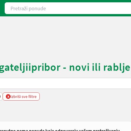
Pretraži ponude
teljiipribor - novi ili rablje
x
Izbriši sve filtre
renutno nema ponuda koje odgovaraju vašem pretraživanju.