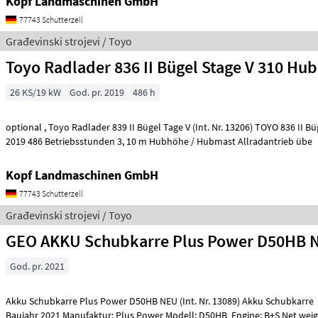
Kopf Landmaschinen GmbH
77743 Schutterzell
Građevinski strojevi / Toyo
Toyo Radlader 836 II Bügel Stage V 310 Hu
26 KS/19 kW
God. pr. 2019
486 h
optional , Toyo Radlader 839 II Bügel Tage V (Int. Nr. 13206) TOYO 836 II Bügel Stage V Baujahr
2019 486 Betriebsstunden 3, 10 m Hubhöhe / Hubmast Allradantrieb übe
Kopf Landmaschinen GmbH
77743 Schutterzell
Građevinski strojevi / Toyo
GEO AKKU Schubkarre Plus Power D50HB 
God. pr. 2021
Akku Schubkarre Plus Power D50HB NEU (Int. Nr. 13089) Akku Schubkarre Mini Dumper
Baujahr 2021 Manufaktur: Plus Power Modell: D50HB Engine: B+S Net weigh