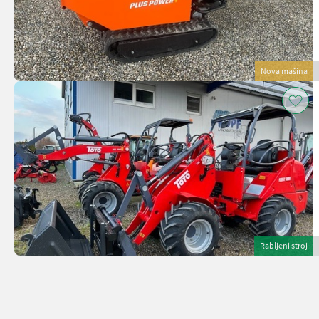
Nova mašina
Rabljeni stroj