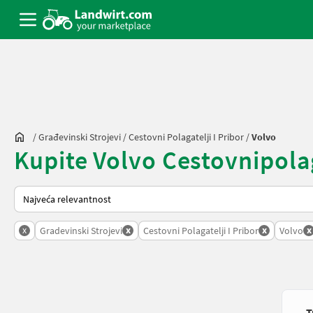
/
Građevinski Strojevi
/
Cestovni Polagatelji I Pribor
/
Volvo
Kupite Volvo Cestovnipolaga
Tako se sortira na Landwirt.com
x
x
x
x
Gradevinski Strojevi
Cestovni Polagatelji I Pribor
Volvo
T