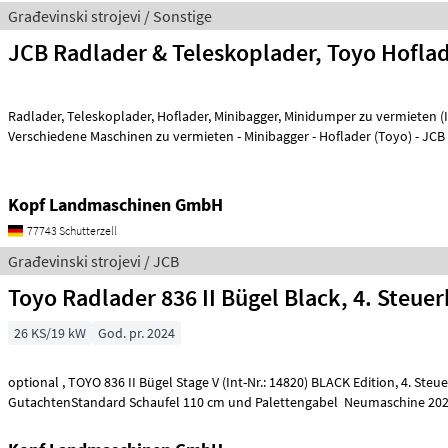
Građevinski strojevi / Sonstige
JCB Radlader & Teleskoplader, Toyo Hoflad
Radlader, Teleskoplader, Hoflader, Minibagger, Minidumper zu vermieten (Int. Nr. 17605)
Verschiedene Maschinen zu vermieten - Minibagger - Hoflader (Toyo) - J
Kopf Landmaschinen GmbH
77743 Schutterzell
Građevinski strojevi / JCB
Toyo Radlader 836 II Bügel Black, 4. Steuer
26 KS/19 kW
God. pr. 2024
optional , TOYO 836 II Bügel Stage V (Int-Nr.: 14820) BLACK Edition, 4. Steuerkreis, STVZO-