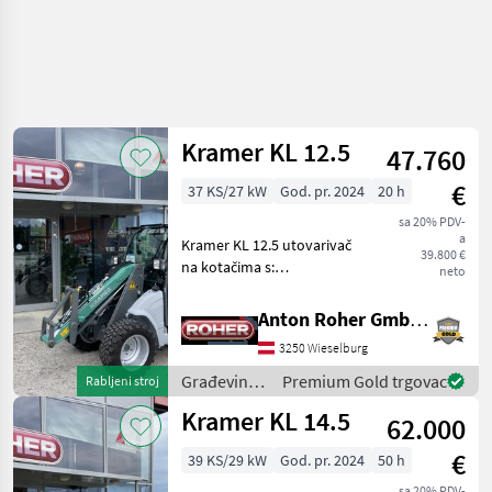
Kramer KL 12.5
47.760
€
37 KS/27 kW
God. pr. 2024
20 h
sa 20% PDV-
a
Kramer KL 12.5 utovarivač
39.800 €
na kotačima s:
neto
*Automatskim
stabilizatorom tereta
Anton Roher GmbH (ACA Center Roher)
*Niskoprofilnom kabinom
3250 Wieselburg
*Kabinom s grijanjem
*Bluetooth radiom
Građevinski
Premium Gold trgovac
Rabljeni stroj
*Mehanički ovješenim sjed
strojevi /
Kramer KL 14.5
62.000
Kramer
€
39 KS/29 kW
God. pr. 2024
50 h
sa 20% PDV-