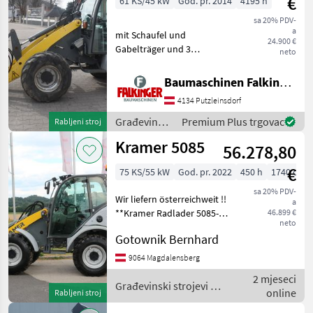
€
61 KS/45 kW
God. pr. 2014
4195 h
sa 20% PDV-
a
mit Schaufel und
24.900 €
Gabelträger und 3
neto
hydraulischen Steuerkreis!!
Betriebsgewicht: 4900kg
Baumaschinen Falkinger
Reifen 60% Der Kramer 750
4134 Putzleinsdorf
ist in einem guten
Zustand!! BAUMASCHINEN
Građevinski
Premium Plus trgovac
Rabljeni stroj
FALKIN
strojevi /
Kramer 5085
56.278,80
Kramer
€
75 KS/55 kW
God. pr. 2022
450 h
1740 cm
sa 20% PDV-
Wir liefern österreichweit !!
a
**Kramer Radlader 5085-**
46.899 €
neto
Der Kramer Radlader 5085-
Gotownik Bernhard
aus dem Baujahr 2022 ist
ein leistungsstarkes
9064 Magdalensberg
Arbeitsgerät mit einer
2 mjeseci
Motorlei
Građevinski strojevi /
online
Rabljeni stroj
Kramer