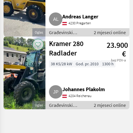
Andreas Langer
4230 Pregarten
Građevinski
2 mjeseci online
Oglas
strojevi / Bageri
Kramer 280
23.900
točkaši
Radlader
€
bez PDV-a
38 KS/28 kW
God. pr. 2010
1300 h
Johannes Plakolm
4204 Reichenau
Građevinski
2 mjeseci online
Oglas
strojevi / Bageri
točkaši