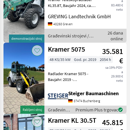
a
KL35.8T, Baujahr 2024, ca.
83.480 €
neto
410 Betriebsstunden -
GREVING Landtechnik GmbH
Ladestabilisator
Ladeanlage + RBS -
48268 Greven
Standard Kühler -
26 dana
Lenksäule verstellbar - 40
Građevinski strojevi /
online
demonstracijski stroj
km/h - luf
Kramer
Kramer 5075
35.581
€
48 KS/35 kW
God. pr. 2019
2054 h
sa 19% PDV-
a
Radlader Kramer 5075 -
29.900 €
Baujahr: 2019 -
neto
Betriebsstunden: ca. 2054 -
Hydraulischer
Steiger Baumaschinen
Schnellwechsler Schaufel
87474 Buchenberg
und Gabel Die Maschine
überzeugt durch den
Građevinski
Premium Plus trgovac
Rabljeni stroj
dynamische
strojevi /
Kramer KL 30.5T
45.815
Kramer