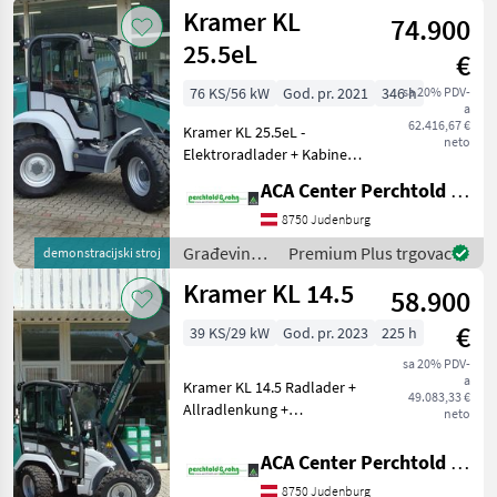
Kramer KL
74.900
25.5eL
€
76 KS/56 kW
God. pr. 2021
346 h
sa 20% PDV-
a
62.416,67 €
Kramer KL 25.5eL -
neto
Elektroradlader + Kabine
mit
ACA Center Perchtold - Perchtold & Sohn GmbH
Wärmeschutzverglasung +
3. Steuerkreis mit
8750 Judenburg
Dauerfunktion und
Građevinski
Premium Plus trgovac
demonstracijski stroj
Druckentlastung + Batterie
strojevi /
Kramer KL 14.5
mit 416 Ah Kapazität + Di
58.900
Kramer
€
39 KS/29 kW
God. pr. 2023
225 h
sa 20% PDV-
a
Kramer KL 14.5 Radlader +
49.083,33 €
Allradlenkung +
neto
automatischer
Laststabilisator + Kabine
ACA Center Perchtold - Perchtold & Sohn GmbH
mit Heizung + Bluetooth
8750 Judenburg