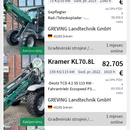
€
75 KS/55 kW
God. pr. 2015
2340 h
sa 19% PDV-
Gepflegter
a
Rad-/Teleskoplader -
38.500 €
neto
Euroaufnahme - Radio
GREVING Landtechnik GmbH
MAS289640 Preis gilt für
vorhandenen Zustand.
48268 Greven
Angebot freibleibend.
1 mjesec
Irrtümer, Änderungen und
Građevinski strojevi /
online
Rabljeni stroj
Zwischenverkauf v
Kramer
Kramer KL70.8L
82.705
€
156 KS/115 kW
God. pr. 2022
1610 h
sa 19% PDV-
-Deutz TCD 4.1 S5 115 KW -
a
Fahrantrieb: Ecospeed P370
69.500 €
neto
40 km/h SD -
GREVING Landtechnik GmbH
Schaufelkipplast: 5.600 kg -
Betriebsgewicht: ca. 11.200
48268 Greven
kg -Überladehöhe: 3.950
1 mjesec
mm -Allradlenkung /
Građevinski strojevi /
online
Rabljeni stroj
Kramer