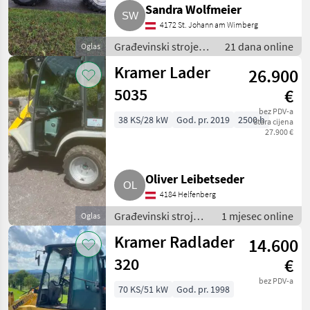
Sandra Wolfmeier
4172 St. Johann am Wimberg
Građevinski strojevi
21 dana online
Oglas
/ Bageri točkaši
Kramer Lader
26.900
5035
€
bez PDV-a
38 KS/28 kW
God. pr. 2019
2500 h
Stara cijena
27.900 €
Oliver Leibetseder
4184 Helfenberg
Građevinski strojevi
1 mjesec online
Oglas
/ Bageri točkaši
Kramer Radlader
14.600
320
€
bez PDV-a
70 KS/51 kW
God. pr. 1998