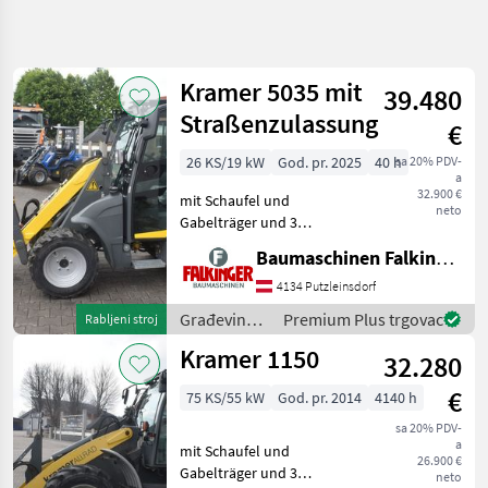
Precizirajte
pretragu
Kramer 5035 mit
39.480
Kategorija
Država
Filtri
4
Straßenzulassung
€
Prikaži
26 KS/19 kW
God. pr. 2025
40 h
sa 20% PDV-
TRENUTNA
Poništi
98
a
STAZA
32.900 €
rezultata
mit Schaufel und
neto
Izgradnja
Gabelträger und 3
hydraulischen Steuerkreis!!
Gradevinski
Baumaschinen Falkinger
Betriebsgewicht: 1800kg
Strojevi
Reifen 100% Der Kramer
4134 Putzleinsdorf
Bageri
5035 ist in einem guten
Tockasi
Građevinski
Premium Plus trgovac
Rabljeni stroj
Zustand!! BAUMASCHINEN
strojevi /
Kramer
Kramer 1150
FALK
32.280
Kramer
ODABERITE
€
75 KS/55 kW
God. pr. 2014
4140 h
KATEGORIJU
sa 20% PDV-
a
Kramer
mit Schaufel und
26.900 €
Gabelträger und 3
neto