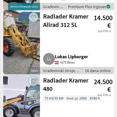
Radio + 100%
Differnentialsperre
Građevinski
Premium Plus trgovac
demonstracijski stroj
zuschaltbar + Langsa
strojevi /
Radlader Kramer
14.500
Kramer
Allrad 312 SL
€
bez PDV-a
Lukas Lipburger
6870 Bezau
Građevinski strojevi
16 dana online
Oglas
/ Bageri točkaši
Radlader Kramer
24.500
480
€
bez PDV-a
75 KS/55 kW
God. pr. 2006
8780 h