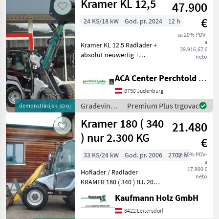
Kramer KL 12,5
47.900
€
24 KS/18 kW
God. pr. 2024
12 h
sa 20% PDV-
a
Kramer KL 12.5 Radlader +
39.916,67 €
absolut neuwertig +
neto
automatischer
Laststabilisator +
ACA Center Perchtold - Perchtold & Sohn GmbH
Niedrigkabine + Kabine mit
8750 Judenburg
Heizung + Radio Bluetooth
+ mechanisch gefederter Sit
Građevinski
Premium Plus trgovac
demonstracijski stroj
strojevi /
Kramer 180 ( 340
21.480
Kramer
) nur 2.300 KG
€
33 KS/24 kW
God. pr. 2006
2702 h
sa 20% PDV-
a
17.900 €
Hoflader / Radlader
neto
KRAMER 180 ( 340 ) BJ. 2006
lt. Zähler 2.702 Stunden 23,
Kaufmann Holz GmbH
5 KW nur 2.300 KG - incl.
Schaufel - incl. Gabel - hydr.
8422 Leitersdorf