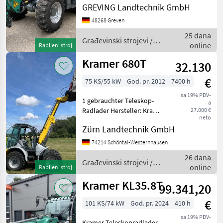
GREVING Landtechnik GmbH
Laststabilisator,
Dokumentbox, Heizung mit
48268 Greven
Lüftung, Radio mit DAB+
25 dana
Empfang, luftgefederter Sitz
Građevinski strojevi /
online
Rabljeni stroj
MS
Kramer
Kramer 680T
32.130
€
75 KS/55 kW
God. pr. 2012
7400 h
sa 19% PDV-
1 gebrauchter Teleskop-
a
Radlader Hersteller: Kramer
27.000 €
neto
Modell: 680 T Baujahr: 2012
Zürn Landtechnik GmbH
Betriebsstunden: ca. 7400 h
Im April 2025 vor ca. 250 h
74214 Schöntal-Westernhausen
neuen Tauschmotor
26 dana
bekommen
Građevinski strojevi /
online
Rabljeni stroj
Kramer
Kramer KL35.8T
99.341,20
€
101 KS/74 kW
God. pr. 2024
410 h
sa 19% PDV-
Kramer Teleskopradlader