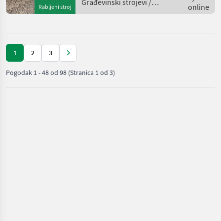
Abmaße: 80mm x 40
Građevinski strojevi /
online
Rabljeni stroj
Kramer
1
2
3
Pogodak
1
-
48
od
98
(Stranica 1 od 3)