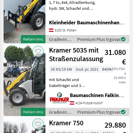
1, 7 to, 4x4, Allradlenkung,
5075
hydr. SW, Schaufel und
Gabel, öster.
750
Straßenzulassung
Kleinheider Baumaschinenhandel GmbH.
850
Građevinski strojevi Bageri
3100 St. Pölten
točkaši
KL
Građevinski
Premium Plus trgovac
12,5
Rabljeni stroj
strojevi /
KL
Kramer 5035 mit
31.080
Kramer
14.5
Straßenzulassung
€
KL
19.5
26 KS/19 kW
God. pr. 2021
840 h
sa 20% PDV-
a
KL
25.900 €
mit Schaufel und
37.8
neto
Gabelträger und 3
Prikaži
hydraulischen Steuerkreis!!
sve
Baumaschinen Falkinger
Betriebsgewicht: 1800kg
Reifen 80% Der Kramer
4134 Putzleinsdorf
MARKETPLACE
5035 ist in einem guten
Građevinski
Premium Plus trgovac
Rabljeni stroj
Zustand!! BAUMASCHINEN
Ponude
Mali
strojevi /
Marketplace
Kramer 750
FALKI
trgovaca
oglasi
29.880
Kramer