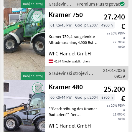
Schnellwechsler
Građevinski
Premium Plus trgovac
Rabljeni stroj
strojevi /
Kramer 750
27.240
Kramer
€
61 KS/45 kW
God. pr. 2007
4900 h
sa 20% PDV-
Kramer 750, 4-radgelenkte
a
Allradmaschine, 4.900 Bstd.,
22.700 €
neto
4-Zylinder-Deutz-Motor, 3.
WFC Handel GmbH
Steuerkreis, Service,
gepflegte Maschine. Preis
4174 Niederwaldkirchen
inkl. MwSt. Hidraulično
21-01-2026
zaključavan
Građevinski strojevi /
09:39
Rabljeni stroj
Kramer
Kramer 480
25.200
€
60 KS/44 kW
God. pr. 2004
8700 h
sa 20% PDV-
**Beschreibung des Kramer
a
Radladers** Der
21.000 €
neto
angebotene Radlader der
WFC Handel GmbH
renommierten Marke