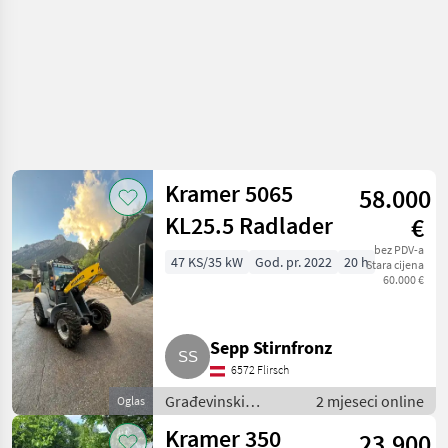
Kramer 5065
58.000
KL25.5 Radlader
€
bez PDV-a
47 KS/35 kW
God. pr. 2022
20 h
Stara cijena
60.000 €
Sepp Stirnfronz
6572 Flirsch
Građevinski
2 mjeseci online
Oglas
strojevi / Bageri
Kramer 350
23.900
točkaši