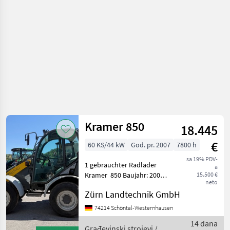
Kramer
Kramer 850
18.445
€
60 KS/44 kW
God. pr. 2007
7800 h
sa 19% PDV-
1 gebrauchter Radlader
a
Kramer 850 Baujahr: 2007
15.500 €
neto
Betriebsstunden: ca. 8.500 h
Zürn Landtechnik GmbH
Seriennummer: 346020528
Erfassungsnummer: 149796
74214 Schöntal-Westernhausen
Motor: Deutz Dieselmotor
14 dana
Leistung: 60
Građevinski strojevi /