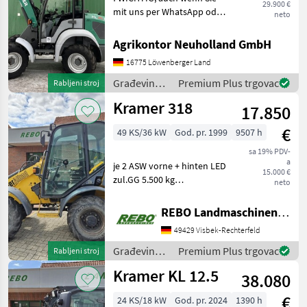
29.900 €
mit uns per WhatsApp oder
neto
ähnlich chatten und
daraufhin Maschinen
Agrikontor Neuholland GmbH
kaufen, bitte kontrollieren
16775 Löwenberger Land
Sie die Auftragsbestätigung,
Proforma und auch
Građevinski
Premium Plus trgovac
Rabljeni stroj
strojevi /
Kramer 318
17.850
Kramer
€
49 KS/36 kW
God. pr. 1999
9507 h
sa 19% PDV-
a
je 2 ASW vorne + hinten LED
15.000 €
zul.GG 5.500 kg
neto
Rangierkupplun
Građevinski strojevi Bageri
REBO Landmaschinen GmbH, Zentrale
točkaši
49429 Visbek-Rechterfeld
Građevinski
Premium Plus trgovac
Rabljeni stroj
strojevi /
Kramer KL 12.5
38.080
Kramer
€
24 KS/18 kW
God. pr. 2024
1390 h