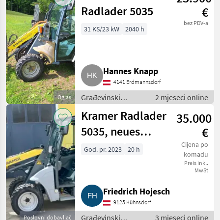
Radlader 5035
€
bez PDV-a
31 KS/23 kW
2040 h
Hannes Knapp
4141 Erdmannsdorf
Građevinski
2 mjeseci online
Oglas
strojevi / Bageri
Kramer Radlader
35.000
točkaši
5035, neues
€
Modell, nur 20
Cijena po
God. pr. 2023
20 h
komadu
Bstd., 5035
Preis inkl.
MwSt
Friedrich Hojesch
9125 Kühnsdorf
Građevinski
3 mjeseci online
Poslovni dobavljač