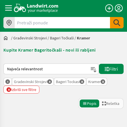
Pretraži ponude
/
Građevinski Strojevi
/
Bageri Točkaši
/
Kramer
Kupite Kramer Bageritočkaši - novi ili rabljeni
Tako se sortira na Landwirt.com
Filtri
x
x
x
x
Gradevinski Strojevi
Bageri Tockasi
Kramer
x
Izbriši sve filtre
Popis
Rešetka