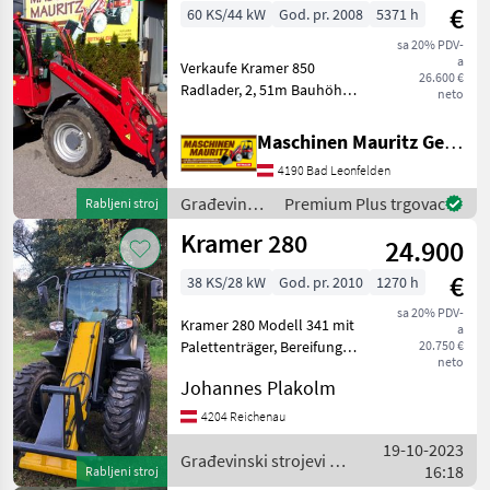
€
60 KS/44 kW
God. pr. 2008
5371 h
sa 20% PDV-
a
Verkaufe Kramer 850
26.600 €
Radlader, 2, 51m Bauhöhe,
neto
3, 25m Hubhöhe,
Zusatzkreis vorne,
Maschinen Mauritz GesmbH
hydraulische
4190 Bad Leonfelden
Geräteverriegelung, inkl.
Palettengabel und
Građevinski
Premium Plus trgovac
Rabljeni stroj
Schaufel, Sicherheitspaket,
strojevi /
Kramer 280
a
24.900
Kramer
€
38 KS/28 kW
God. pr. 2010
1270 h
sa 20% PDV-
Kramer 280 Modell 341 mit
a
Palettenträger, Bereifung
20.750 €
neto
neu, Fahrantrieb wurde
Johannes Plakolm
repariert Hidraulično
zaključavanje uređaja,
4204 Reichenau
Dodatak - hidraulični krug
19-10-2023
Građevinski strojev
Građevinski strojevi /
16:18
Rabljeni stroj
Kramer