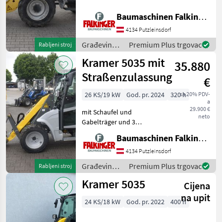
hydraulischen Steuerkreis!!
Caterpillar
Betriebsgewicht: 5900kg
Baumaschinen Falkinger
Reifen 60% Der Kramer
JCB
4134 Putzleinsdorf
1150 ist in einem guten
Zustand!! BAUMASCHINEN
Građevinski
Premium Plus trgovac
Rabljeni stroj
Liebherr
FALKI
strojevi /
Kramer 5035 mit
35.880
Kramer
Volvo
Straßenzulassung
€
Schäffer
26 KS/19 kW
God. pr. 2024
320 h
sa 20% PDV-
a
29.900 €
Prikaži
mit Schaufel und
neto
sve
Gabelträger und 3
(49)
hydraulischen Steuerkreis!!
Baumaschinen Falkinger
Betriebsgewicht: 1800kg
MODEL
Reifen 80% Der Kramer
4134 Putzleinsdorf
5035 ist in einem guten
Građevinski
Premium Plus trgovac
Rabljeni stroj
Zustand!! BAUMASCHINEN
strojevi /
Kramer 5035
FALKI
Cijena
Kramer
5035
na upit
24 KS/18 kW
God. pr. 2022
400 h
5050
5065