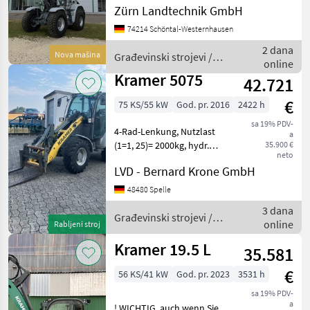
KL 55.8 T Baujahr: 2023
Zürn Landtechnik GmbH
Betriebsstunden: 15 h
74214 Schöntal-Westernhausen
Seriennummer:
WNK35503KPTLF0527
2 dana
Nova mašina
Građevinski strojevi /
Betriebsgewicht: ca. 11.200
online
Kramer
kg
Kramer 5075
42.721
€
75 KS/55 kW
God. pr. 2016
2422 h
sa 19% PDV-
4-Rad-Lenkung, Nutzlast
a
(1=1, 25)= 2000kg, hydr.
35.900 €
neto
Geräteverriegelung, 3.
LVD - Bernard Krone GmbH
Steuerkreis, 20 km/h, mech.
Rangierkupplung, mit:
48480 Spelle
Palettengabel, Građevinski
3 dana
strojevi Bageri
Građevinski strojevi /
online
Rabljeni stroj
Kramer
Kramer 19.5 L
35.581
€
56 KS/41 kW
God. pr. 2023
3531 h
sa 19% PDV-
a
! WICHTIG, auch wenn Sie