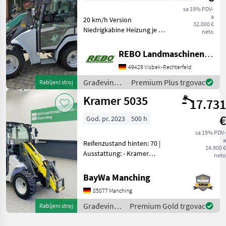
sa 19% PDV-
a
20 km/h Version
32.000 €
Niedrigkabine Heizung je 2
neto
ASW vorne + hinten 3.
Steuerkreis mit Entlastung
REBO Landmaschinen GmbH, Zentrale
DAB+
49429 Visbek-Rechterfeld
Radio/USB/Freisprecheinrichtung
Heckscheibenwischer
Građevinski
Premium Plus trgovac
Rabljeni stroj
Rangierkupplung
strojevi /
Kramer 5035
17.731
Kramer
€
God. pr. 2023
500 h
sa 19% PDV-
a
Reifenzustand hinten: 70 |
14.900 €
Ausstattung: - Kramer
neto
Geräteaufnahme - hydr.
Schnellwechsler- 3.
BayWa Manching
Steuerkreis - Allradlenkung
85077 Manching
- LED Arbeitsscheinwerfer -
Standartschaufel
Građevinski
Premium Gold trgovac
Rabljeni stroj
strojevi /