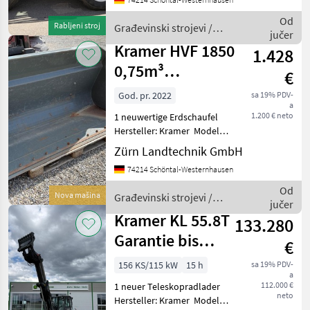
Baujahr: 2023
Betriebsstunden: 630h
Od
Rabljeni stroj
Građevinski strojevi /
Motorhersteller: Yanmar
jučer
Kramer
Laststabilisator: L
Kramer HVF 1850
1.428
0,75m³
€
Erdschaufel
God. pr. 2022
sa 19% PDV-
a
1.200 € neto
1 neuwertige Erdschaufel
Hersteller: Kramer Modell:
HVF 1850 0, 75 m³ Baujahr:
Zürn Landtechnik GmbH
2022 Seriennummer:
74214 Schöntal-Westernhausen
1000410782
Erfassungsnummer: 157450
Od
Nova mašina
Građevinski strojevi /
Breite: 1850 mm Tiefe: ca. 6
jučer
Kramer
Kramer KL 55.8T
133.280
Garantie bis
€
07/2027
156 KS/115 kW
15 h
sa 19% PDV-
a
112.000 €
1 neuer Teleskopradlader
neto
Hersteller: Kramer Modell: