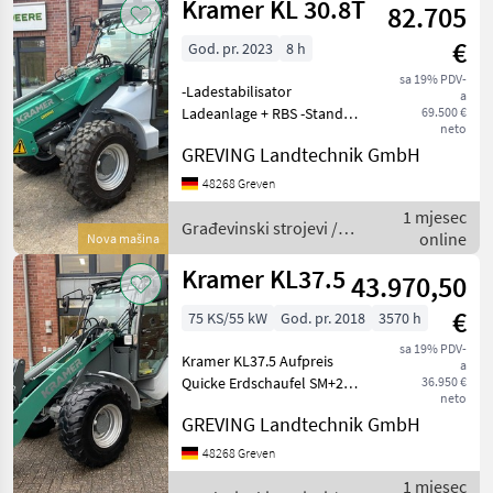
Kramer KL 30.8T
82.705
€
God. pr. 2023
8 h
sa 19% PDV-
-Ladestabilisator
a
Ladeanlage + RBS -Standart
69.500 €
neto
Kühler -Lenksäule
GREVING Landtechnik GmbH
verstellbar -20 km/h -
Fahrersitz: Luftgefedert,
48268 Greven
orthopädisch -Standart
1 mjesec
Fahrerkabine -Schutzgitter
Građevinski strojevi /
online
Nova mašina
f
Kramer
Kramer KL37.5
43.970,50
€
75 KS/55 kW
God. pr. 2018
3570 h
sa 19% PDV-
Kramer KL37.5 Aufpreis
a
Quicke Erdschaufel SM+200
36.950 €
neto
1.450, -€ netto Aufpreis
GREVING Landtechnik GmbH
Quicke Palettengabel: 875, -
€ netto Tragkraft: 1600Kg
48268 Greven
Zinkenlänge: 1220mm
1 mjesec