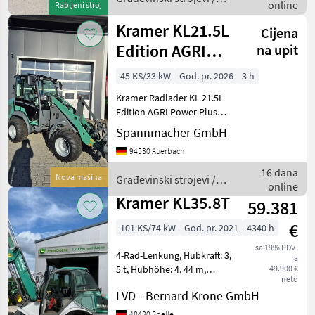
online
Rabljeni stroj
Kramer
Kramer KL21.5L
Cijena
Edition AGRI
na upit
PowerPlus
45 KS/33 kW
God. pr. 2026
3 h
Kramer Radlader KL 21.5L
Edition AGRI Power Plus
automatischer
Spannmacher GmbH
Laststabilisator Kabine mit
94530 Auerbach
Heizung Radio mit DAB+
Luftgefederter Sitz mit
16 dana
Nova mašina
Građevinski strojevi /
Heizung (MSG75GL/521
online
Kramer
Kramer KL35.8T
59.381
€
101 KS/74 kW
God. pr. 2021
4340 h
sa 19% PDV-
4-Rad-Lenkung, Hubkraft: 3,
a
5 t, Hubhöhe: 4, 44 m,
49.900 €
neto
Schwingungstilgung, hydr.
LVD - Bernard Krone GmbH
Werkzeugverriegelung, 3.
Steuerkreis, Klimaanlage,
48480 Spelle