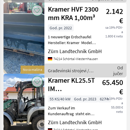
strojevi / Bageri
Kramer HVF 2300
2.142
točkaši
mm KRA 1,00m³
€
God. pr. 2022
sa 19% PDV-
a
1.800 € neto
1 neuwertige Erdschaufel
Hersteller: Kramer Modell:
HVF 2300 KRA Baujahr:
Zürn Landtechnik GmbH
2022 Seriennummer:
74214 Schöntal-Westernhausen
1000374693
Erfassungsnummer: 162658
Od
Nova mašina
Građevinski strojevi /
Schaufel Breite: 2300 mm
jučer
Kramer
Breite
Kramer KL25.5T
65.450
IM
€
KUNDENAUFTRAG
55 KS/40 kW
God. pr. 2023
627 h
sa 19% PDV-
a
55.000 €
Zum Verkauf im
neto
Kundenauftrag steht ein
gebrauchter Kramer
Zürn Landtechnik GmbH
KL25.5T Teleskopradlader.
74214 Schöntal-Westernhausen