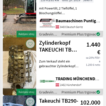
116 KS/85 kW
God. pr. 2019
5990 h
mit Powertilt, 2 Tieflöffel, 1
Böschungslöffel
Referenznummer: 16079
Baumaschinen Puntigam GmbH
Baumaschinen Puntigam
GmbH Unser Spezialgebiet:
8483 Deutsch Goritz
Ankauf - Verkauf -
Građevinski
Premium Plus trgovac
Rabljeni stroj
Vermietung von Baumaschi
strojevi /
Zylinderkopf
1.440
Takeuchi
TAKEUCHI TB
€
175
sa 20% PDV-
Zum Verkauf steht ein
a
1.200 € neto
gebrauchter Zylinderkopf
von einem Kettenbagger
der Marke Takeuchi, Modell
TRADING MÜNCHENDORF Handels GmbH
TB 175. Građevinski strojevi
Bageri gusjeničari
2482 Münchendorf
Građevinski
Premium Plus trgovac
Rabljeni stroj
strojevi /
Takeuchi TB290-
102.000
Takeuchi