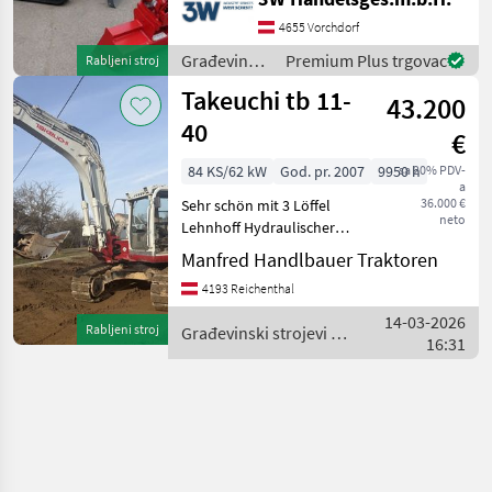
Schnellwechselsystem,
4655 Vorchdorf
Hupptilt Građevinski
strojevi Bageri gusjeničari
Građevinski
Premium Plus trgovac
Rabljeni stroj
strojevi /
Takeuchi tb 11-
43.200
Takeuchi
40
€
84 KS/62 kW
God. pr. 2007
9950 h
sa 20% PDV-
a
36.000 €
Sehr schön mit 3 Löffel
neto
Lehnhoff Hydraulischer
Schnellwechsler
Manfred Handlbauer Traktoren
Građevinski strojevi Bageri
4193 Reichenthal
gusjeničari
14-03-2026
Rabljeni stroj
Građevinski strojevi /
16:31
Takeuchi