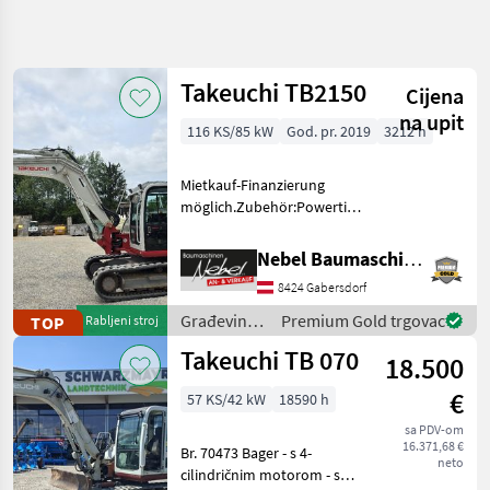
Precizirajte
pretragu
Takeuchi TB2150
Cijena
Kategorija
Država
Filtri
4
na upit
116 KS/85 kW
God. pr. 2019
3212 h
Prikaži
TRENUTNA
Poništi
27
Mietkauf-Finanzierung
STAZA
rezultata
möglich.Zubehör:Powertilt,
Izgradnja
2 Tieflöffel 800mm 1100mm
1Böschungslöffel 2000mm,
Gradevinski
Nebel Baumaschinen
Strojevi
TB2150 ist Bj.2019
8424 Gabersdorf
Inbetriebnahme erfolgte
Bageri
Gusjenicari
2020. Građevinski st
Građevinski
Premium Gold trgovac
TOP
Rabljeni stroj
strojevi /
Takeuchi
Takeuchi TB 070
18.500
Takeuchi
ODABERITE
€
57 KS/42 kW
18590 h
KATEGORIJU
sa PDV-om
16.371,68 €
Takeuchi
Br. 70473 Bager - s 4-
neto
cilindričnim motorom - s