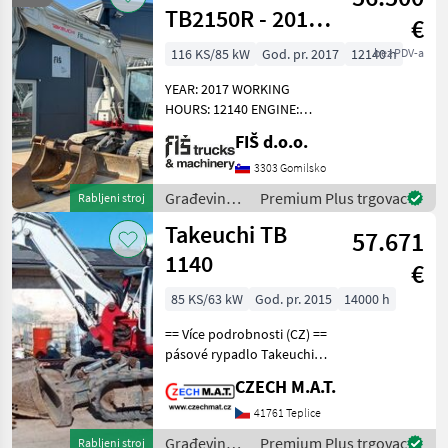
TB2150R - 2017
€
YEAR -
116 KS/85 kW
God. pr. 2017
12140 h
bez PDV-a
POWERTILT - 3X
YEAR: 2017 WORKING
BUCKETS
HOURS: 12140 ENGINE:
DIESEL DEUTZ - 85KW
FIŠ d.o.o.
15420KG POWERTILT
HYDRAULIC QUICK HITCH
3303 Gomilsko
LIGHTS CLOSED HEATED
Građevinski
Premium Plus trgovac
Rabljeni stroj
CAB AIR CONDITION
strojevi /
Takeuchi TB
CAMERA HEATED SE
57.671
Takeuchi
1140
€
85 KS/63 kW
God. pr. 2015
14000 h
== Více podrobnosti (CZ) ==
pásové rypadlo Takeuchi
TB 1140 rok 2015, najeto 14
CZECH M.A.T.
000 motohodin motor 62.2
kW vč.1ks lžíce lze PLUS
41761 Teplice
příslušenství (další lžíce, k
Građevinski
Premium Plus trgovac
Rabljeni stroj