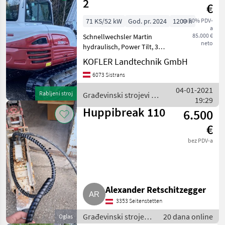
2
€
71 KS/52 kW
God. pr. 2024
1200 h
sa 20% PDV-
a
85.000 €
Schnellwechsler Martin
neto
hydraulisch, Power Tilt, 3/4
Steuerkreis, Klimaanlage,
KOFLER Landtechnik GmbH
LED Beleuchtung,
6073 Sistrans
Löffelpaket. Građevinski
strojevi Bageri gusjeničari
04-01-2021
Rabljeni stroj
Građevinski strojevi /
19:29
Takeuchi
Huppibreak 110
6.500
€
bez PDV-a
Alexander Retschitzegger
3353 Seitenstetten
Građevinski strojevi
20 dana online
Oglas