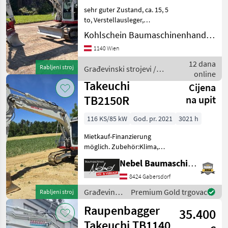
R
sehr guter Zustand, ca. 15, 5
to, Verstellausleger,
TB2150R
Stahlkette mit Gummipads,
Kohlschein Baumaschinenhandel GmbH
Powertilt und Löffelset
MARKETPLACE
1140 Wien
Građevinski strojevi Bageri
gusjeničari
Ponude
Mali
12 dana
Marketplace
Rabljeni stroj
Građevinski strojevi /
trgovaca
oglasi
online
Takeuchi
Takeuchi
Cijena
TB2150R
na upit
116 KS/85 kW
God. pr. 2021
3021 h
Mietkauf-Finanzierung
möglich. Zubehör:Klima,
Kamera, Powertilt,
Nebel Baumaschinen
Zentralschmierung, 2
Tieflöffel 600mm 1000mm
8424 Gabersdorf
1Böschungslöffel 1800mm.
Građevinski
Premium Gold trgovac
Rabljeni stroj
Građevinski strojevi Bageri
strojevi /
Raupenbagger
gusj
35.400
Takeuchi
Takeuchi TB1140