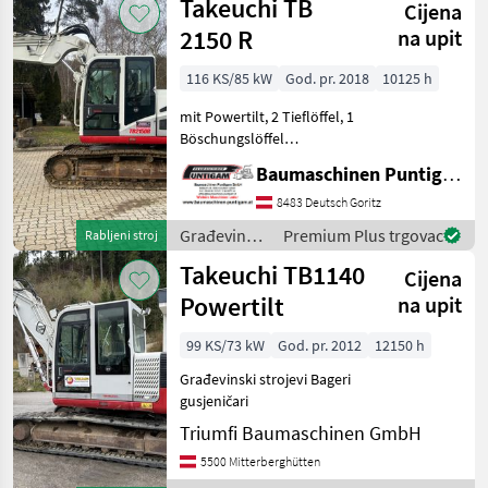
Takeuchi TB
Cijena
Takeuchi
2150 R
na upit
116 KS/85 kW
God. pr. 2018
10125 h
mit Powertilt, 2 Tieflöffel, 1
Böschungslöffel
Referenznummer: 18609
Baumaschinen Puntigam GmbH
Baumaschinen Puntigam
GmbH Unser Spezialgebiet:
8483 Deutsch Goritz
Ankauf - Verkauf -
Građevinski
Premium Plus trgovac
Rabljeni stroj
Vermietung von
strojevi /
Takeuchi TB1140
Baumaschine
Cijena
Takeuchi
Powertilt
na upit
99 KS/73 kW
God. pr. 2012
12150 h
Građevinski strojevi Bageri
gusjeničari
Triumfi Baumaschinen GmbH
5500 Mitterberghütten