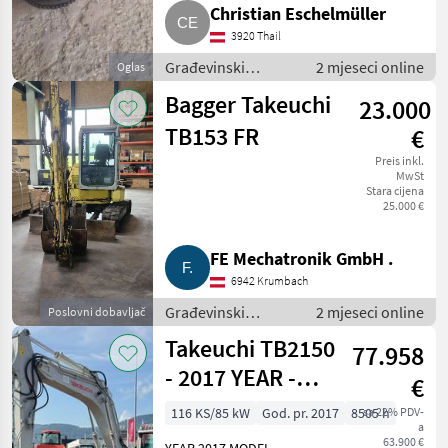
Christian Eschelmüller
3920 Thail
Građevinski
2 mjeseci online
Oglas
strojevi / Bageri
Bagger Takeuchi
23.000
gusjeničari
TB153 FR
€
Preis inkl.
MwSt
Stara cijena
25.000 €
FE Mechatronik GmbH .
6942 Krumbach
Građevinski
2 mjeseci online
Poslovni dobavljač
strojevi / Bageri
Takeuchi TB2150
77.958
gusjeničari
- 2017 YEAR -
€
POWERTILT
116 KS/85 kW
God. pr. 2017
8505 h
sa 22% PDV-
a
63.900 €
YEAR 2017 MODEL