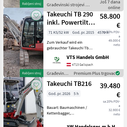
Još 7 dana
Rabljeni stroj
Građevinski strojevi /
online
Takeuchi
Takeuchi TB 290
58.800
inkl. Powertilt
€
und Löffelset
71 KS/52 kW
God. pr. 2015
4570 h
sa 20% PDV-
a
49.000 €
Zum Verkauf wird ein
neto
gebrauchter Takeuchi Tb
290 inkl. Powertilt und
VTS Handels GmbH
Löffelset angeboten. Der
Greifer am Bild ist nicht im
4713 Gallspach
Preis inkludiert! Letztes
Građevinski
Premium Plus trgovac
Rabljeni stroj
Service bei c
strojevi /
Takeuchi TB216
39.480
Takeuchi
€
God. pr. 2026
5 h
sa 20% PDV-
a
Bauart: Baumaschinen /
32.900 €
Kettenbagger,
neto
Anbaugerätebeschreibung:
Hydraulisches
3W Handelsges.m.b.H.