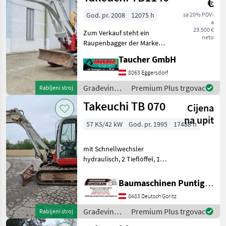
€
God. pr. 2008
12075 h
sa 20% PDV-
a
29.500 €
Zum Verkauf steht ein
neto
Raupenbagger der Marke
Takeuchi Modell TB1140 in
Taucher GmbH
gutem Zustand. Baujahr:
2008 Betriebsstunden:
8063 Eggersdorf
12.075 h Einsatzgewicht:
Građevinski
Premium Plus trgovac
Rabljeni stroj
14.700 kg Der B
strojevi /
Takeuchi TB 070
Cijena
Takeuchi
na upit
57 KS/42 kW
God. pr. 1995
17488 h
mit Schnellwechsler
hydraulisch, 2 Tieflöffel, 1
Böschungslöffel
Referenznummer: 19751
Baumaschinen Puntigam GmbH
Baumaschinen Puntigam
8483 Deutsch Goritz
GmbH Unser Spezialgebiet:
Ankauf - Verkauf - Vermietu
Građevinski
Premium Plus trgovac
Rabljeni stroj
strojevi /