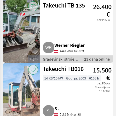
/ Bageri gusjeničari
Takeuchi TB 135
26.400
€
bez PDV-a
Werner Riegler
4443 Maria Neustift
Građevinski strojevi
23 dana online
Oglas
/ Bageri gusjeničari
Takeuchi TB016
15.500
€
14 KS/10 kW
God. pr. 2003
6165 h
bez PDV-a
Stara cijena
16.000 €
S .
5162 Schörgstätt