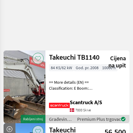
Takeuchi TB1140
Cijena
na upit
84 KS/62 kW
God. pr. 2008
10000 h
== More details (EN) ==
Classification: E Boom:
Mono boom Attached
equipment, digging arm:
Scantruck A/S
Planerskovl - kipbar
7800 Skive
2000mm, Hydr. S60 skifte,
graveskovl 500mm Wheel /
Građevinski
Premium Plus trgovac
Rabljeni stroj
strojevi /
Takeuchi
56.500
Takeuchi