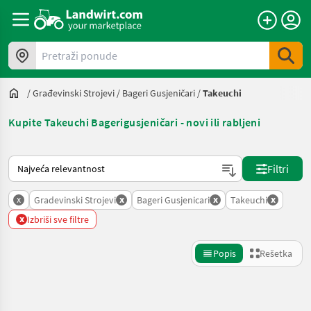
Pretraži ponude
/
Građevinski Strojevi
/
Bageri Gusjeničari
/
Takeuchi
Kupite Takeuchi Bagerigusjeničari - novi ili rabljeni
Tako se sortira na Landwirt.com
Filtri
x
x
x
x
Gradevinski Strojevi
Bageri Gusjenicari
Takeuchi
x
Izbriši sve filtre
Popis
Rešetka