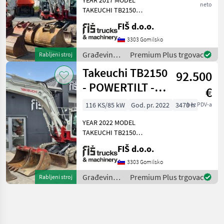
neto
TAKEUCHI TB2150
WORKING HOURS 8505
FIŠ d.o.o.
ENGINE DIESEL DEUTZ -
85kW WEIGHT 15095kg
3303 Gomilsko
POWERTILT TRACKS 90%
Građevinski
Premium Plus trgovac
Rabljeni stroj
HYDRAULIC QUICK HITCH
strojevi /
Takeuchi TB2150
LIGHTS CLOSED HEATED
92.500
Takeuchi
- POWERTILT -
€
2022 YEAR - 3470
116 KS/85 kW
God. pr. 2022
3470 h
bez PDV-a
HOURS
YEAR 2022 MODEL
TAKEUCHI TB2150
WORKING HOURS 3470
FIŠ d.o.o.
ENGINE DIESEL DEUTZ -
85kW WEIGHT 15095kg
3303 Gomilsko
POWERTILT TRACKS 90%
Građevinski
Premium Plus trgovac
Rabljeni stroj
HYDRAULIC QUICK HITCH
strojevi /
LIGHTS CLOSED HEAT
Takeuchi