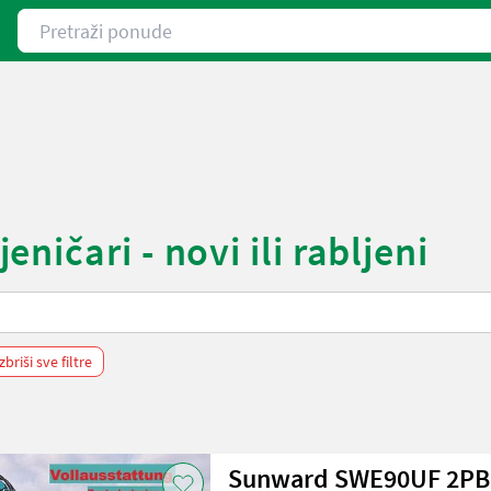
Pretraži ponude
ičari - novi ili rabljeni
zbriši sve filtre
Sunward SWE90UF 2PB