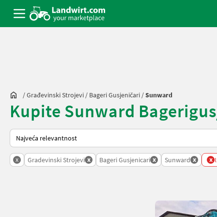
/
Građevinski Strojevi
/
Bageri Gusjeničari
/
Sunward
Kupite Sunward Bagerigusjen
Tako se sortira na Landwirt.com
x
x
x
x
x
Gradevinski Strojevi
Bageri Gusjenicari
Sunward
I