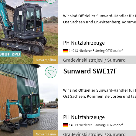
Wir sind Offizieller Sunward-Händler für Berlin, Land Brandenburg und
Ost Sachsen und LK-Wittenberg. Kommen Sie vorbei und lassen Sie
sich von der Größen Auswahl u
PH Nutzfahrzeuge
14913 Niederer Fläming OT Riesdorf
Građevinski strojevi / Sunward
Nova mašina
Sunward SWE17F
Wir sind Offizieller Sunward-Händler für Berlin, Land Brandenburg und
Ost Sachsen. Kommen Sie vorbei un
PH Nutzfahrzeuge
14913 Niederer Fläming OT Riesdorf
Građevinski strojevi / Sunward
Nova mašina