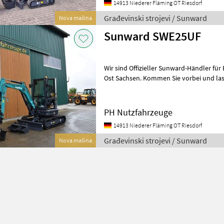
14913 Niederer Fläming OT Riesdorf
Građevinski strojevi / Sunward
Nova mašina
Sunward SWE25UF
Wir sind Offizieller Sunward-Händler für Berlin, Land Brandenburg und
Ost Sachsen. Kommen Sie vorbei u
PH Nutzfahrzeuge
14913 Niederer Fläming OT Riesdorf
Građevinski strojevi / Sunward
Nova mašina