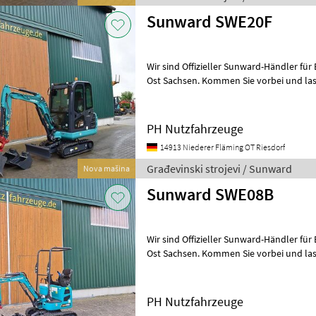
Sunward SWE20F
Wir sind Offizieller Sunward-Händler für Berlin, Land Brandenburg und
Ost Sachsen. Kommen Sie vorbei und lassen Sie sich von der Größen
Auswahl und Qualität begeis
PH Nutzfahrzeuge
14913 Niederer Fläming OT Riesdorf
Građevinski strojevi / Sunward
Nova mašina
Sunward SWE08B
Wir sind Offizieller Sunward-Händler für Berlin, Land Brandenburg und
Ost Sachsen. Kommen Sie vorbei und lassen Sie sich von der Größen
Auswahl und Qualität begeis
PH Nutzfahrzeuge