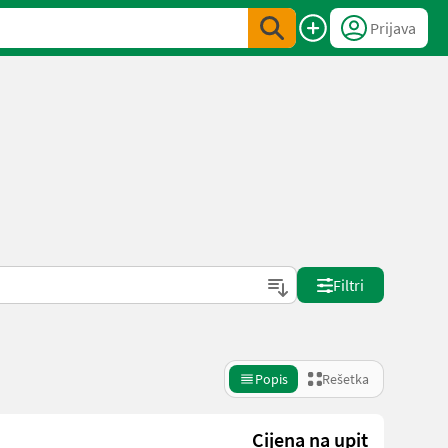
Prijava
Filtri
Popis
Rešetka
Cijena na upit