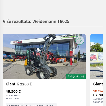
Više rezultata: Weidemann T6025
Rabljeni stroj
Giant G 2200 E
Giant 
46.500 €
Umjesto: 6
67.803
sa 20% PDV-a
38.750 € neto
sa 20% PDV
56.502,50 € 