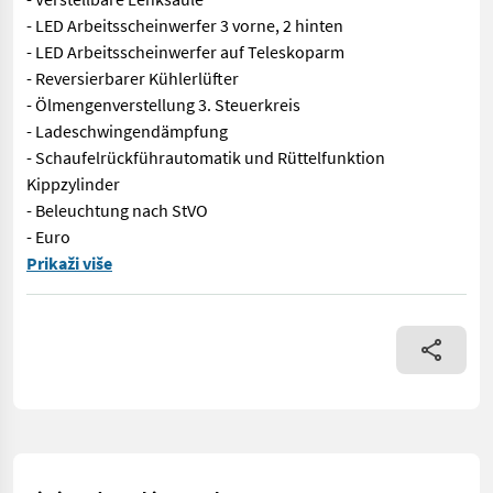
- LED Arbeitsscheinwerfer 3 vorne, 2 hinten
- LED Arbeitsscheinwerfer auf Teleskoparm
- Reversierbarer Kühlerlüfter
- Ölmengenverstellung 3. Steuerkreis
- Ladeschwingendämpfung
- Schaufelrückführautomatik und Rüttelfunktion
Kippzylinder
- Beleuchtung nach StVO
- Euro
- 4-Zylinder Dieselmotor 75 PS - Geschwindigkeit 30km/h - Diff
Prikaži više