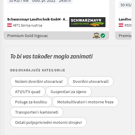
10 KS/7 kW
God. pr. 2022
2450 h
50 KS/3
Schwarzmayr Landtechnik GmbH - Aurolzmünster
Landtechn
4971 Gornja Austrija
9500 K
Premium Gold trgovac
Premium 
To bi vas također moglo zanimati
ODGOVARAJUĆE KATEGORIJE
Nošeni dvorišni utovarivač
Dvorišni utovarivači
ATV/UTV quad
Gusjeničari za sijeno
Poluge za kosilicu
Motokultivatori i motorne freze
Transporteri i kamioneti
Ostali poljoprivredni motorni strojevi