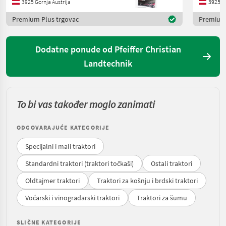
3925 Gornja Austrija
3925 Go
Premium Plus trgovac
Premium 
Dodatne ponude od Pfeiffer Christian
Landtechnik
To bi vas također moglo zanimati
ODGOVARAJUĆE KATEGORIJE
Specijalni i mali traktori
Standardni traktori (traktori točkaši)
Ostali traktori
Oldtajmer traktori
Traktori za košnju i brdski traktori
Voćarski i vinogradarski traktori
Traktori za šumu
SLIČNE KATEGORIJE