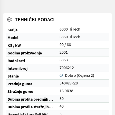
TEHNIČKI PODACI
6000 HiTech
Serija
6350 HiTech
Model
90 / 66
KS / kW
2001
Godina proizvodnje
6353
Radni sati
7006212
Interni broj
Dobro (Ocjena 2)
Stanje
340/85R28
Prednja guma
16.9R38
Stražnje gume
80
Dubina profila prednjih guma (%)
40
Dubina profila stražnjih guma (%)
3
Upravljački uređaji DW (ukupno)