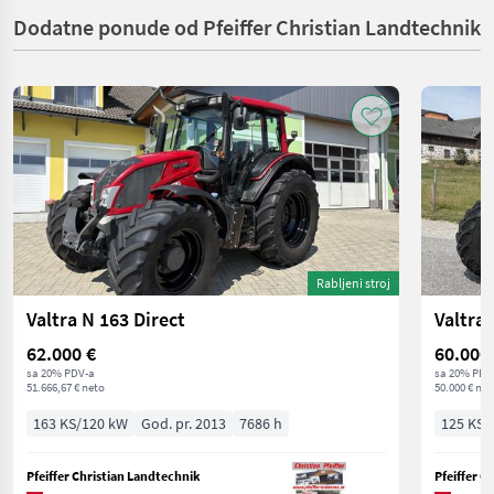
Dodatne ponude od Pfeiffer Christian Landtechnik
Rabljeni stroj
Valtra N 163 Direct
Valtra
62.000 €
60.000
sa 20% PDV-a
sa 20% PDV
51.666,67 € neto
50.000 € net
163 KS/120 kW
God. pr. 2013
7686 h
125 KS/
Pfeiffer Christian Landtechnik
Pfeiffer C