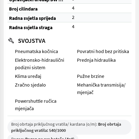
4
Broj cilindara
2
Radna svjetla sprijeda
4
Radna svjetla straga
SVOJSTVA
Pneumatska kočnica
Povratni hod bez pritiska
Elektronsko-hidraulični
Prednja hidraulika
podizni sistem
Klima uređaj
Pužne brzine
Zračno sjedalo
Mehanička transmisija/
mjenjač
Powershuttle ručica
mjenjača
Broj obrtaja priključnog vratila/ kardana (o/m):
Broj obrtaja
priključnog vratila: 540/1000