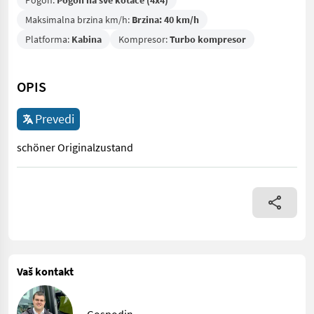
Pogon:
Pogon na sve kotače (4x4)
Maksimalna brzina km/h:
Brzina: 40 km/h
Platforma:
Kabina
Kompresor:
Turbo kompresor
OPIS
Prevedi
schöner Originalzustand
schöner Originalzustand
Vaš kontakt