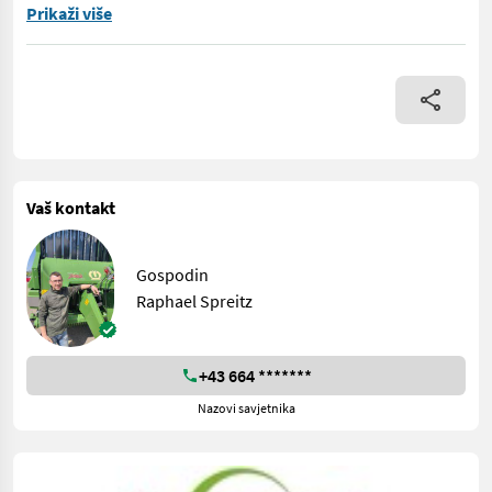
! ! ! Fragen sie uns nach einer Vorführung ! ! ! Selbstbefüll
Prikaži više
Vaš kontakt
Gospodin
Raphael Spreitz
+43 664 *******
Nazovi savjetnika