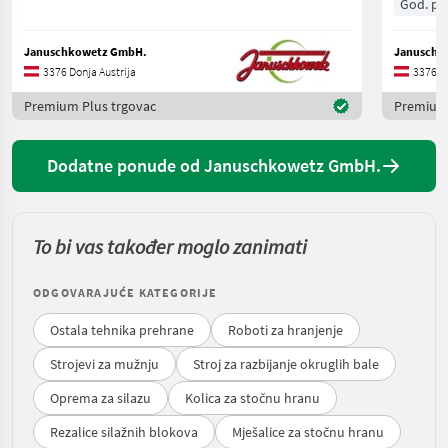
God. pr.
Januschkowetz GmbH.
Januschk
3376 Donja Austrija
3376 Do
Premium Plus trgovac
Premium 
Dodatne ponude od Januschkowetz GmbH.
To bi vas također moglo zanimati
ODGOVARAJUĆE KATEGORIJE
Ostala tehnika prehrane
Roboti za hranjenje
Strojevi za mužnju
Stroj za razbijanje okruglih bale
Oprema za silazu
Kolica za stočnu hranu
Rezalice silažnih blokova
Mješalice za stočnu hranu