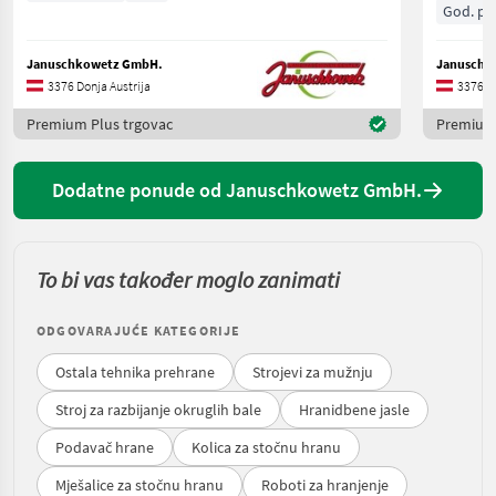
God. pr.
Januschkowetz GmbH.
Januschk
3376 Donja Austrija
3376 Do
Premium Plus trgovac
Premium 
Dodatne ponude od Januschkowetz GmbH.
To bi vas također moglo zanimati
ODGOVARAJUĆE KATEGORIJE
Ostala tehnika prehrane
Strojevi za mužnju
Stroj za razbijanje okruglih bale
Hranidbene jasle
Podavač hrane
Kolica za stočnu hranu
Mješalice za stočnu hranu
Roboti za hranjenje