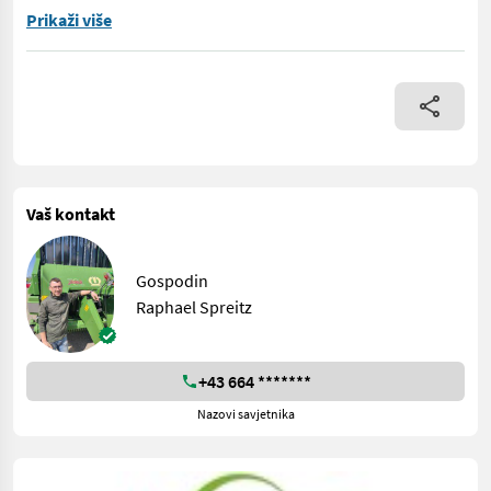
! ! ! Fragen sie uns nach einer Vorführung ! ! ! selbstladend
Prikaži više
Vaš kontakt
Gospodin
Raphael Spreitz
+43 664 *******
Nazovi savjetnika