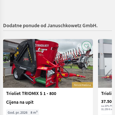
Dodatne ponude od Januschkowetz GmbH.
Nova mašina
Trioliet TRIOMIX S 1 - 800
Trioli
37.500
Cijena na upit
sa 20% PDV
31.250 € net
God. pr. 2026
8 m³