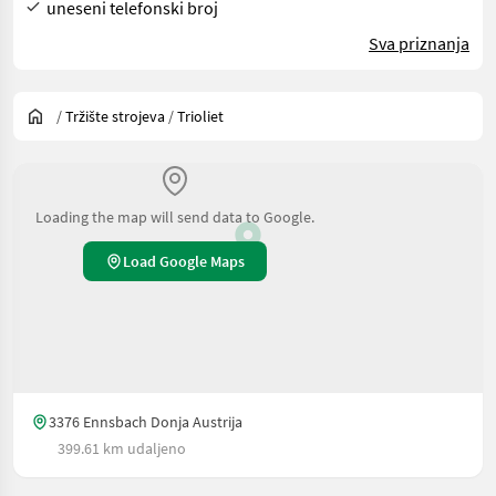
uneseni telefonski broj
Sva priznanja
/
Tržište strojeva
/
Trioliet
Loading the map will send data to Google.
Load Google Maps
3376 Ennsbach Donja Austrija
399.61 km udaljeno