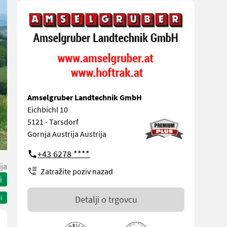
Amselgruber Landtechnik GmbH
Eichbichl 10
5121 - Tarsdorf
Gornja Austrija Austrija
+43 6278 ****
ija
Zatražite poziv nazad
i
i
Detalji o trgovcu