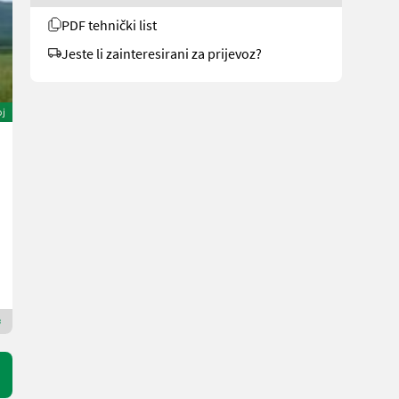
PDF tehnički list
Jeste li zainteresirani za prijevoz?
oj
Tifermec DEC 500 L TOP Böschungsmulcher
15.900 €
sa 20% PDV-a
13.250 € neto
50 KS/37 kW
God. pr. 2024
10 h
Amselgruber Landtechnik GmbH
5121 Gornja Austrija
Premium Plus trgovac