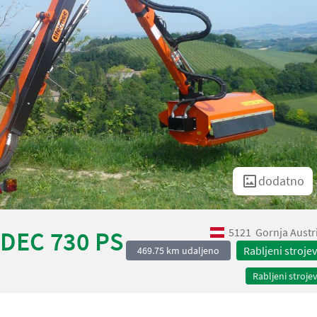
dodatno
5121
Gornja Austr
DEC 730 PS
Rabljeni strojev
469.75 km udaljeno
Rabljeni strojev