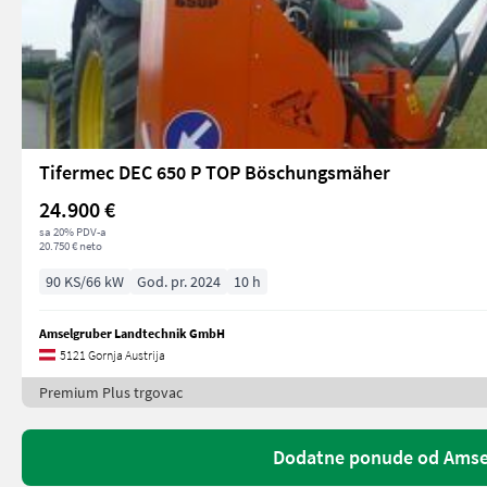
Tifermec DEC 650 P TOP Böschungsmäher
24.900 €
sa 20% PDV-a
20.750 € neto
90 KS/66 kW
God. pr. 2024
10 h
Amselgruber Landtechnik GmbH
5121 Gornja Austrija
Premium Plus trgovac
Dodatne ponude od Amse