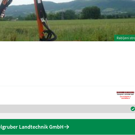
Rabljeni str
lgruber Landtechnik GmbH