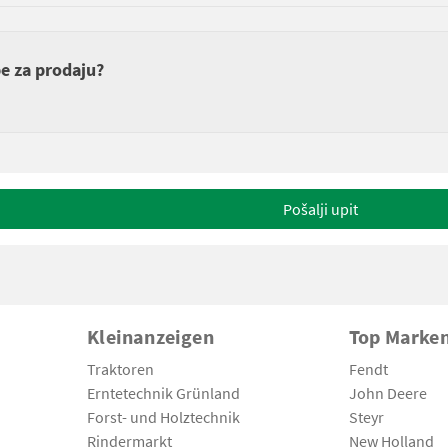
be za prodaju?
Pošalji upit
Kleinanzeigen
Top Marke
Traktoren
Fendt
Erntetechnik Grünland
John Deere
Forst- und Holztechnik
Steyr
Rindermarkt
New Holland