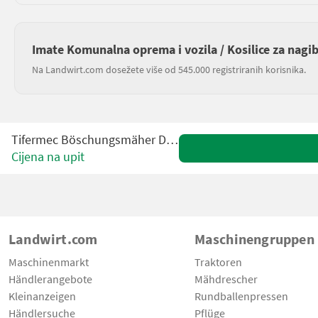
Imate Komunalna oprema i vozila / Kosilice za nagi
Na Landwirt.com dosežete više od 545.000 registriranih korisnika.
Tifermec Böschungsmäher DEC 730 PS
Cijena na upit
Landwirt.com
Maschinengruppen
Maschinenmarkt
Traktoren
Händlerangebote
Mähdrescher
Kleinanzeigen
Rundballenpressen
Händlersuche
Pflüge