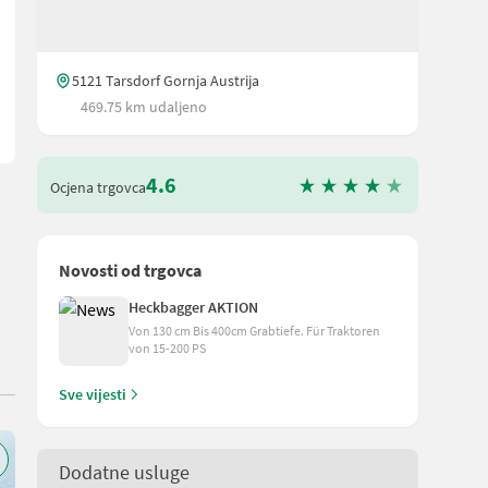
trol (Selbstnivellierungssystem) Hydraulikölkühler, Joystickbedi
5121 Tarsdorf Gornja Austrija
469.75 km udaljeno
4.6
Ocjena trgovca
Novosti od trgovca
Heckbagger AKTION
Von 130 cm Bis 400cm Grabtiefe. Für Traktoren
von 15-200 PS
Sve vijesti
Dodatne usluge