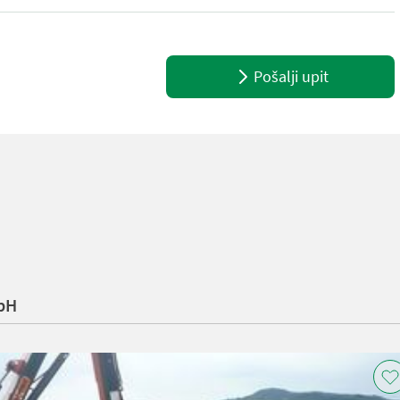
ichweite.Mit Telekopausschub Hochleistungshydraulik. Contour-Con
Pošalji upit
bH