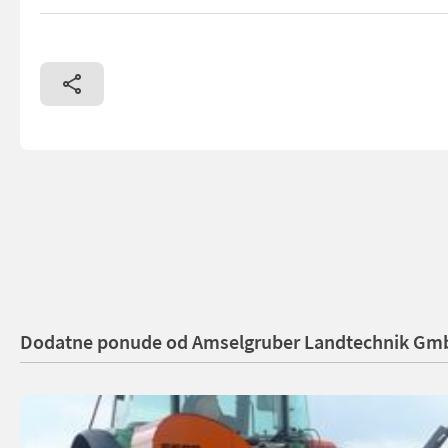
Original Tifermec Böschungsmäher DEC 730 PS. Mit 730 cm Re
Dodatne ponude od Amselgruber Landtechnik Gm