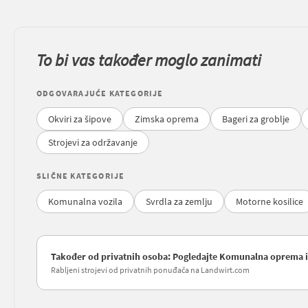
To bi vas također moglo zanimati
ODGOVARAJUĆE KATEGORIJE
Okviri za šipove
Zimska oprema
Bageri za groblje
Strojevi za održavanje
SLIČNE KATEGORIJE
Komunalna vozila
Svrdla za zemlju
Motorne kosilice
Također od privatnih osoba: Pogledajte Komunalna oprema i v
Rabljeni strojevi od privatnih ponuđača na Landwirt.com