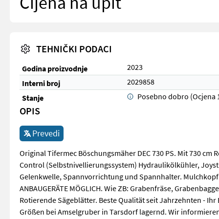
Cijena na upit
TEHNIČKI PODACI
2023
Godina proizvodnje
2029858
Interni broj
Posebno dobro (Ocjena 
Stanje
OPIS
Prevedi
Original Tifermec Böschungsmäher DEC 730 PS. Mit 730 cm R
Control (Selbstnivellierungssystem) Hydraulikölkühler, Joys
Gelenkwelle, Spannvorrichtung und Spannhalter. Mulchkopf 
ANBAUGERÄTE MÖGLICH. Wie ZB: Grabenfräse, Grabenbagger, 
Rotierende Sägeblätter. Beste Qualität seit Jahrzehnten - I
Größen bei Amselgruber in Tarsdorf lagernd. Wir informieren 