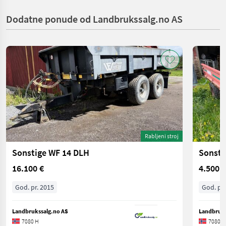
Dodatne ponude od Landbrukssalg.no AS
Rabljeni stroj
Sonstige WF 14 DLH
Sonsti
16.100 €
4.500 €
God. pr. 2015
God. pr.
Landbrukssalg.no AS
Landbruks
7080 H
7080 H