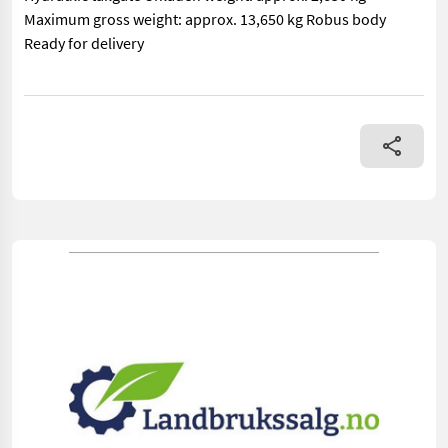
Maximum gross weight: approx. 13,650 kg Robus body
Ready for delivery
== Mer informasjon (NO) == mascus_category: dumptrailers Plea