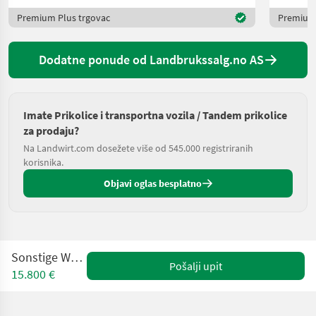
Premium Plus trgovac
Premium 
Dodatne ponude od Landbrukssalg.no AS
Imate Prikolice i transportna vozila / Tandem prikolice
za prodaju?
Na Landwirt.com dosežete više od 545.000 registriranih
korisnika.
Objavi oglas besplatno
Sonstige WS 110DG
Pošalji upit
15.800 €