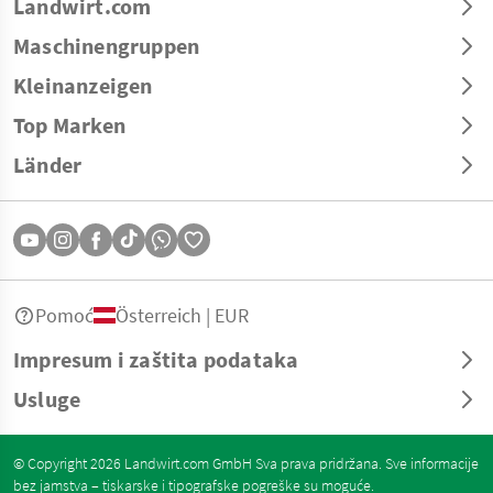
Landwirt.com
Maschinengruppen
Kleinanzeigen
Top Marken
Länder
Pomoć
Österreich | EUR
Impresum i zaštita podataka
Usluge
© Copyright 2026 Landwirt.com GmbH Sva prava pridržana. Sve informacije
bez jamstva – tiskarske i tipografske pogreške su moguće.