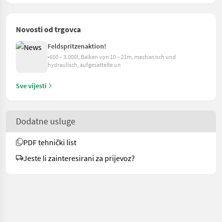
Novosti od trgovca
Feldspritzenaktion!
•600 – 3.000l, Balken von 10 – 21m, mechanisch und
hydraulisch, aufgesattelte un
Sve vijesti
Dodatne usluge
PDF tehnički list
Jeste li zainteresirani za prijevoz?