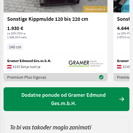
Nova mašina
Sonstige Kippmulde 120 bis 220 cm
Sonsti
1.930 €
4.644 €
sa 20% PDV-a
sa 20% PDV
1.608,33 € neto
3.870 € neto
140 cm
Gramer Edmund Ges.m.b.H.
Gramer E
3133 Donja Austrija
3133 Do
Premium Plus trgovac
Premium 
Dodatne ponude od Gramer Edmund
Ges.m.b.H.
To bi vas također moglo zanimati