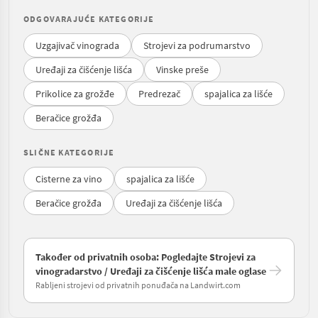
ODGOVARAJUĆE KATEGORIJE
Uzgajivač vinograda
Strojevi za podrumarstvo
Uređaji za čišćenje lišća
Vinske preše
Prikolice za grožđe
Predrezač
spajalica za lišće
Beračice grožđa
SLIČNE KATEGORIJE
Cisterne za vino
spajalica za lišće
Beračice grožđa
Uređaji za čišćenje lišća
Također od privatnih osoba: Pogledajte Strojevi za
vinogradarstvo / Uređaji za čišćenje lišća male oglase
Rabljeni strojevi od privatnih ponuđača na Landwirt.com