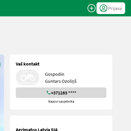
Prijava
Vaš kontakt
Gospodin
Guntars Ozoliņš
+371283 ****
Nazovi savjetnika
Agrimatco Latvia SIA