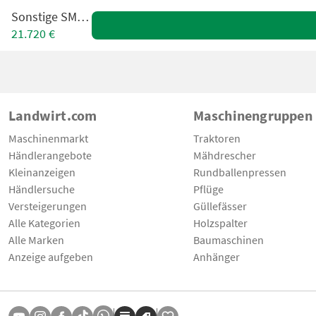
Sonstige SM-820
21.720 €
Landwirt.com
Maschinengruppen
Maschinenmarkt
Traktoren
Händlerangebote
Mähdrescher
Kleinanzeigen
Rundballenpressen
Händlersuche
Pflüge
Versteigerungen
Güllefässer
Alle Kategorien
Holzspalter
Alle Marken
Baumaschinen
Anzeige aufgeben
Anhänger