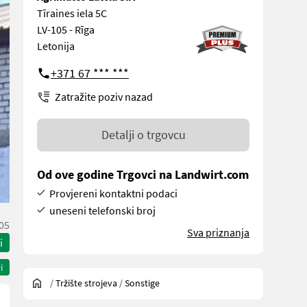
Tīraines iela 5C
LV-105 - Rīga
Letonija
+371 67 *** ***
Zatražite poziv nazad
Detalji o trgovcu
Od ove godine Trgovci na Landwirt.com
Provjereni kontaktni podaci
uneseni telefonski broj
05
Sva priznanja
i
i
/
Tržište strojeva
/
Sonstige