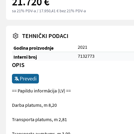
21.720 €
sa 21% PDV-a
/ 17.950,41 € bez 21% PDV-a
TEHNIČKI PODACI
2021
Godina proizvodnje
7132773
Interni broj
OPIS
Prevedi
== Papildu informācija (LV) ==
Darba platums, m 8,20
Transporta platums, m 2,81
Transporta augstums, m 3,99