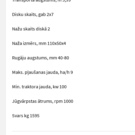
Disku skaits, gab 2x7
Nažu skaits diskā 2
Naža izmērs, mm 110x50x4
Rugāju augstums, mm 40-80
Maks. pļaušanas jauda, ha/h 9
Min. traktora jauda, kw 100
Jūgvārpstas ātrums, rpm 1000
Svars kg 1595
== Papildu informācija (LV) == Darba platums, m 8,20 Transp