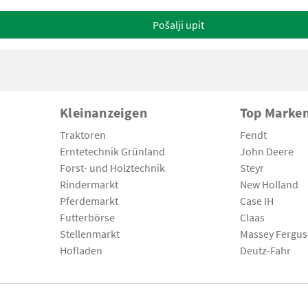
Pošalji upit
Kleinanzeigen
Top Marke
Traktoren
Fendt
Erntetechnik Grünland
John Deere
Forst- und Holztechnik
Steyr
Rindermarkt
New Holland
Pferdemarkt
Case IH
Futterbörse
Claas
Stellenmarkt
Massey Fergu
Hofladen
Deutz-Fahr