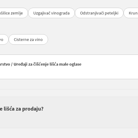
šilice zemlje
Uzgajivač vinograda
Odstranjivači peteljki
Krun
vo
Cisterne za vino
stvo / Uređaji za čišćenje lišća male oglase
e lišća za prodaju?