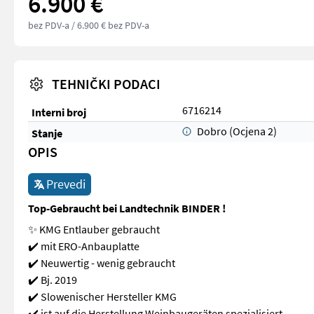
6.900 €
bez PDV-a
/ 6.900 € bez PDV-a
TEHNIČKI PODACI
6716214
Interni broj
Dobro (Ocjena 2)
Stanje
OPIS
Prevedi
Top-Gebraucht bei Landtechnik BINDER !
✨ KMG Entlauber gebraucht
✔️ mit ERO-Anbauplatte
✔️ Neuwertig - wenig gebraucht
✔️ Bj. 2019
✔️ Slowenischer Hersteller KMG
✔️ ist auf die Herstellung Weinbaugeräten spezialisiert.