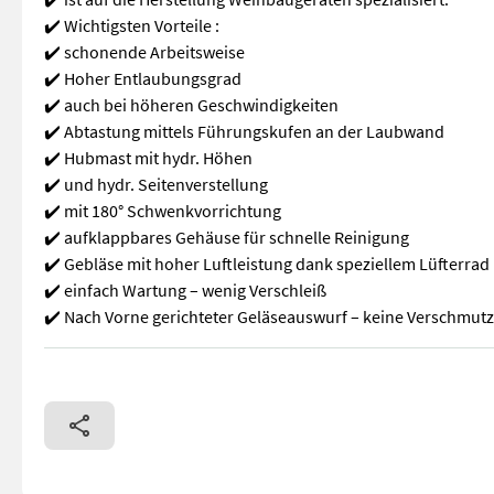
✔️ Wichtigsten Vorteile :
✔️ schonende Arbeitsweise
✔️ Hoher Entlaubungsgrad
✔️ auch bei höheren Geschwindigkeiten
✔️ Abtastung mittels Führungskufen an der Laubwand
✔️ Hubmast mit hydr. Höhen
✔️ und hydr. Seitenverstellung
✔️ mit 180° Schwenkvorrichtung
✔️ aufklappbares Gehäuse für schnelle Reinigung
✔️ Gebläse mit hoher Luftleistung dank speziellem Lüfterrad
✔️ einfach Wartung – wenig Verschleiß
✔️ Nach Vorne gerichteter Geläseauswurf – keine Verschmut
✨ KMG Entlauber gebraucht ✔️ mit ERO-Anbauplatte ✔️ Neuwert