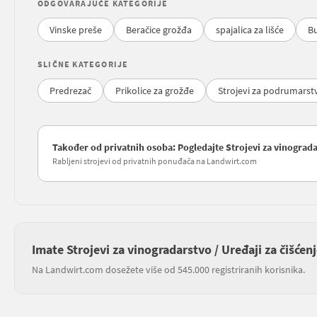
ODGOVARAJUĆE KATEGORIJE
Vinske preše
Beračice grožđa
spajalica za lišće
Bu
SLIČNE KATEGORIJE
Predrezač
Prikolice za grožđe
Strojevi za podrumarst
Također od privatnih osoba: Pogledajte Strojevi za vinogradar
Rabljeni strojevi od privatnih ponuđača na Landwirt.com
Imate Strojevi za vinogradarstvo / Uređaji za čišćenj
Na Landwirt.com dosežete više od 545.000 registriranih korisnika.