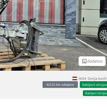
dodatno
3654
Donja Austr
Rabljeni strojev
415.51 km udaljeno
Rabljeni strojev