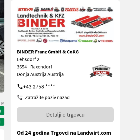
BINDER Franz GmbH & CoKG
Lehsdorf 2
3654 - Raxendorf
Donja Austrija Austrija
+43 2758 ****
Zatražite poziv nazad
ija
i
Detalji o trgovcu
i
Od 24 godina Trgovci na Landwirt.com