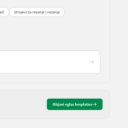
ači
Strojevi za rezanje i vezanje
Objavi oglas besplatno