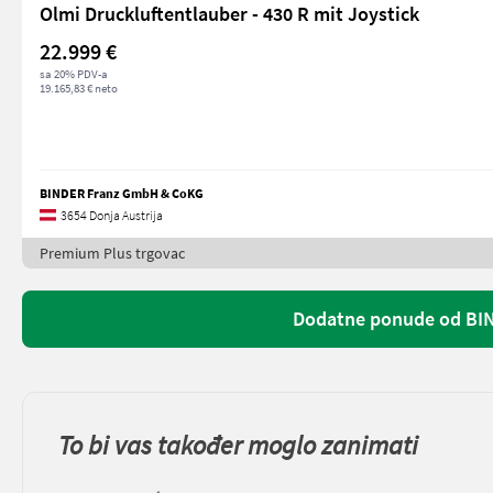
Olmi Druckluftentlauber - 430 R mit Joystick
22.999 €
sa 20% PDV-a
19.165,83 € neto
BINDER Franz GmbH & CoKG
3654 Donja Austrija
Premium Plus trgovac
Dodatne ponude od BI
To bi vas također moglo zanimati