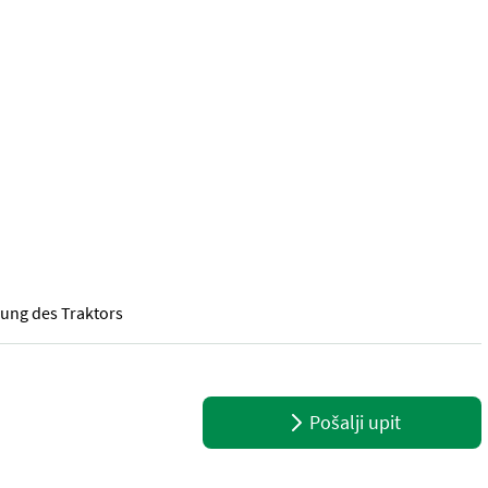
zung des Traktors
ig - wenig gebraucht ✔️ Bj. 2019 ✔️ Slowenischer Hersteller KMG ✔
Pošalji upit