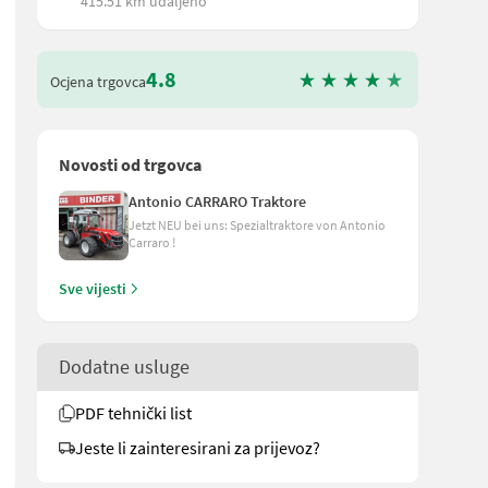
415.51 km udaljeno
4.8
Ocjena trgovca
Novosti od trgovca
Antonio CARRARO Traktore
Jetzt NEU bei uns: Spezialtraktore von Antonio
Carraro !
Sve vijesti
️ ist auf die Herstellung Weinbaugeräten spezialisiert. ✔️ Wicht
Dodatne usluge
PDF tehnički list
Jeste li zainteresirani za prijevoz?