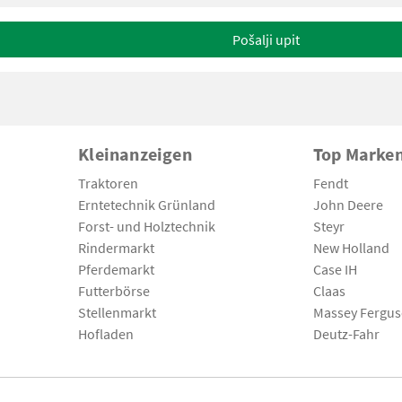
Pošalji upit
Kleinanzeigen
Top Marke
Traktoren
Fendt
Erntetechnik Grünland
John Deere
Forst- und Holztechnik
Steyr
Rindermarkt
New Holland
Pferdemarkt
Case IH
Futterbörse
Claas
Stellenmarkt
Massey Fergu
Hofladen
Deutz-Fahr