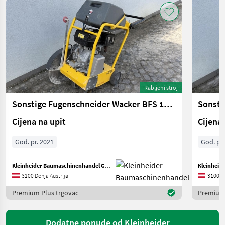
Rabljeni stroj
Sonstige Fugenschneider Wacker BFS 1345 CE
Sonsti
Cijena na upit
Cijena 
God. pr. 2021
God. pr.
Kleinheider Baumaschinenhandel GmbH.
3100 Donja Austrija
3100 Do
Premium Plus trgovac
Premium 
Dodatne ponude od Kleinheider