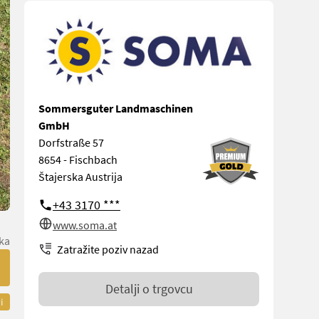
Sommersguter Landmaschinen
GmbH
Dorfstraße 57
8654 - Fischbach
Štajerska Austrija
+43 3170 ***
www.soma.at
ka
Zatražite poziv nazad
Detalji o trgovcu
i