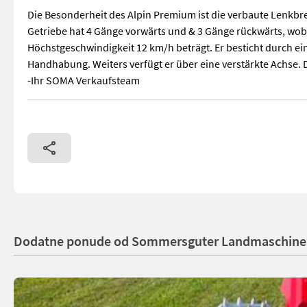
Die Besonderheit des Alpin Premium ist die verbaute Lenkb
Getriebe hat 4 Gänge vorwärts und & 3 Gänge rückwärts, wobe
Höchstgeschwindigkeit 12 km/h beträgt. Er besticht durch ei
Handhabung. Weiters verfügt er über eine verstärkte Achse.
-Ihr SOMA Verkaufsteam
Einführungsaktion Alpin Premium 12PS -inkl. Doppelmessermä
Dodatne ponude od Sommersguter Landmaschin