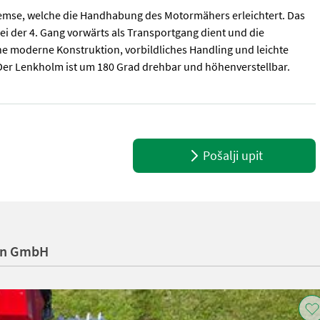
remse, welche die Handhabung des Motormähers erleichtert. Das
i der 4. Gang vorwärts als Transportgang dient und die
ne moderne Konstruktion, vorbildliches Handling und leichte
 Der Lenkholm ist um 180 Grad drehbar und höhenverstellbar.
hbalken 160cm Die Besonderheit des Alpin Premium ist die verbaut
Pošalji upit
en GmbH