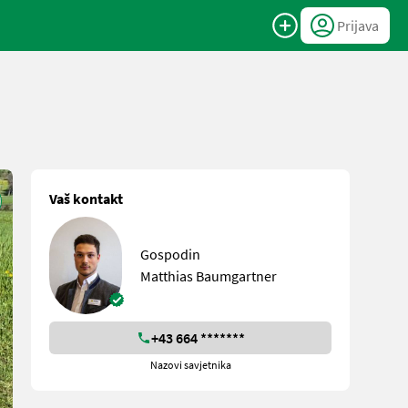
Prijava
Vaš kontakt
Gospodin
Matthias Baumgartner
+43 664 *******
Nazovi savjetnika