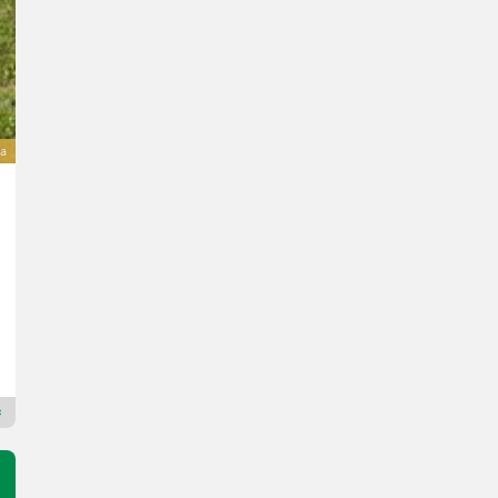
a
SOMA AKTION Alpin Profi Plus 11PS
7.200 €
sa 20% PDV-a
6.000 € neto
11 KS/8 kW
God. pr. 2026
160 cm
Sommersguter Landmaschinen GmbH
8654 Štajerska
Premium Gold trgovac