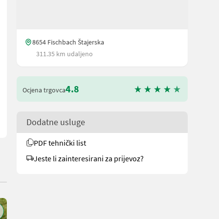
8654 Fischbach Štajerska
311.35 km udaljeno
e Lenkbremse, welche die Handhabung des Motormähers erleichtert.
4.8
Ocjena trgovca
Dodatne usluge
PDF tehnički list
Jeste li zainteresirani za prijevoz?