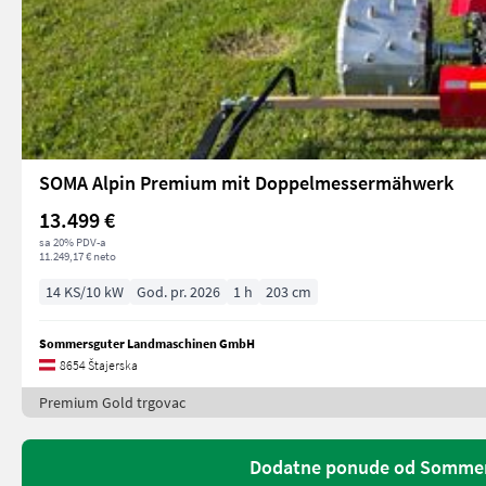
SOMA Alpin Premium mit Doppelmessermähwerk
13.499 €
sa 20% PDV-a
11.249,17 € neto
14 KS/10 kW
God. pr. 2026
1 h
203 cm
Sommersguter Landmaschinen GmbH
8654 Štajerska
Premium Gold trgovac
Dodatne ponude od Somme