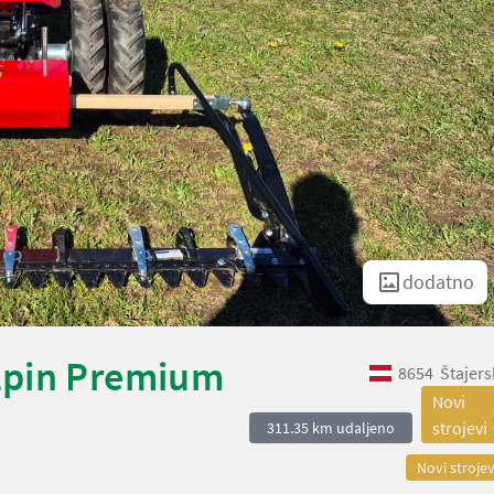
dodatno
lpin Premium
8654
Štajers
Novi
strojevi
311.35 km udaljeno
Novi strojev