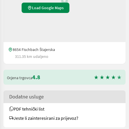
Load Google Maps
8654 Fischbach Štajerska
311.35 km udaljeno
4.8
Ocjena trgovca
Dodatne usluge
PDF tehnički list
Jeste li zainteresirani za prijevoz?