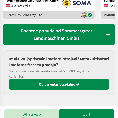
Sommersguter Landmaschinen GmbH
Sommersg
8654 Štajerska
8654 Š
Premium Gold trgovac
Premium 
Dodatne ponude od Sommersguter
Landmaschinen GmbH
Imate Poljoprivredni motorni strojevi / Motokultivatori
i motorne freze za prodaju?
Na Landwirt.com dosežete više od 545.000 registriranih
korisnika.
Objavi oglas besplatno
WhatsApp
Upit