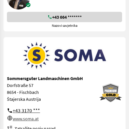
+43 664 *******
Nazovi savjetnika
Sommersguter Landmaschinen GmbH
Dorfstraße 57
8654 - Fischbach
Štajerska Austrija
+43 3170 ***
www.soma.at
Zatražite poziv nazad