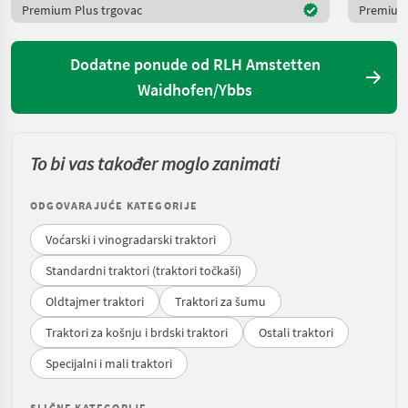
Premium Plus trgovac
Premium 
Dodatne ponude od RLH Amstetten
Waidhofen/Ybbs
To bi vas također moglo zanimati
ODGOVARAJUĆE KATEGORIJE
Voćarski i vinogradarski traktori
Standardni traktori (traktori točkaši)
Oldtajmer traktori
Traktori za šumu
Traktori za košnju i brdski traktori
Ostali traktori
Specijalni i mali traktori
SLIČNE KATEGORIJE