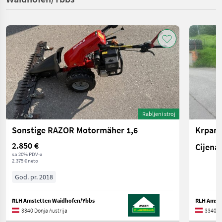
Rabljeni stroj
Sonstige RAZOR Motormäher 1,6
Krpan
2.850 €
Cijena 
sa 20% PDV-a
2.375 € neto
God. pr. 2018
RLH Amstetten Waidhofen/Ybbs
RLH Amste
3340 Donja Austrija
3340 Do